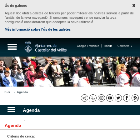
Ús de galetes
Aquest lloc utilitza galetes de tercers per poder millorar els nostres serveis a partir de
l'anàlisi de la teva navegació. Si continues navegant sense canviar la teva
configuració considerarem que acceptes la seva utilització.
Més informació sobre l'ús de les galetes
Google Translate
Inici
Contacte
Inici
Agenda
Agenda
Agenda
Criteris de cerca: