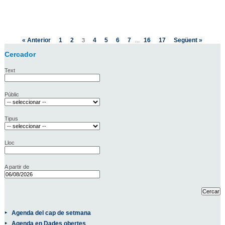
« Anterior
1
2
4
5
6
7
16
17
Següent »
3
...
Cercador
Text
Públic
Tipus
Lloc
A partir de
Agenda del cap de setmana
Agenda en Dades obertes