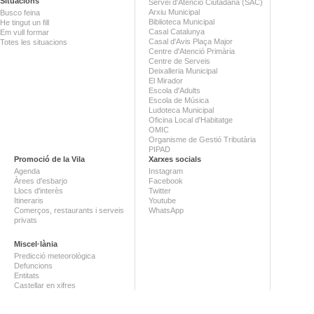
Situacions
Servei d'Atenció Ciutadana (SAC)
Arxiu Municipal
Busco feina
Biblioteca Municipal
He tingut un fill
Casal Catalunya
Em vull formar
Casal d'Avis Plaça Major
Totes les situacions
Centre d'Atenció Primària
Centre de Serveis
Deixalleria Municipal
El Mirador
Escola d'Adults
Escola de Música
Ludoteca Municipal
Oficina Local d'Habitatge
OMIC
Organisme de Gestió Tributària
PIPAD
Promoció de la Vila
Xarxes socials
Agenda
Instagram
Àrees d'esbarjo
Facebook
Llocs d'interès
Twitter
Itineraris
Youtube
Comerços, restaurants i serveis
WhatsApp
privats
Miscel·lània
Predicció meteorològica
Defuncions
Entitats
Castellar en xifres