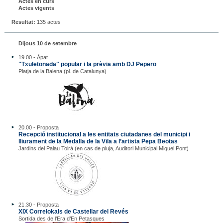
Actes en curs
Actes vigents
Resultat:
135 actes
Dijous 10 de setembre
19.00 - Àpat
"Txuletonada" popular i la prèvia amb DJ Pepero
Platja de la Balena (pl. de Catalunya)
20.00 - Proposta
Recepció institucional a les entitats ciutadanes del municipi i
lliurament de la Medalla de la Vila a l’artista Pepa Beotas
Jardins del Palau Tolrà (en cas de pluja, Auditori Municipal Miquel Pont)
21.30 - Proposta
XIX Correlokals de Castellar del Revés
Sortida des de l'Era d’En Petasques