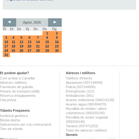
Agost, 2026
Dl
Dt
Dc
Dj
Dv
Ds
Dg
1
2
3
4
5
6
7
8
9
10
11
12
13
14
15
16
17
18
19
20
21
22
23
24
25
26
27
28
29
30
31
Et podem ajudar?
Adreces i telèfons
Com arribar a Castellar
Telèfons d'interès
Adreces i telèfons
Ajuntament (937144040)
Farmàcies de guàrdia
Policia (937144830)
Horaris de transport públic
Emergències (112)
Reserva d'equipaments
Ambulàncies (061)
Cita prèvia
Avaries enllumenat (686216138)
Avaries aigua (900304070)
Recollida de mobles i altres
Tràmits Freqüents
voluminosos (900150140)
Instància genèrica
Recollida de restes vegetals
Bústia oberta
(900150140)
Subvencions per a la contractació
Tanatori (937471203)
Tots els tràmits
Totes les adreces i telèfons
Serveis