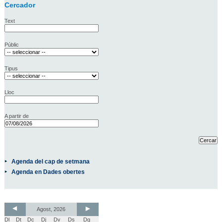
Cercador
Text
Públic
Tipus
Lloc
A partir de
Agenda del cap de setmana
Agenda en Dades obertes
Agost, 2026
Dl
Dt
Dc
Dj
Dv
Ds
Dg