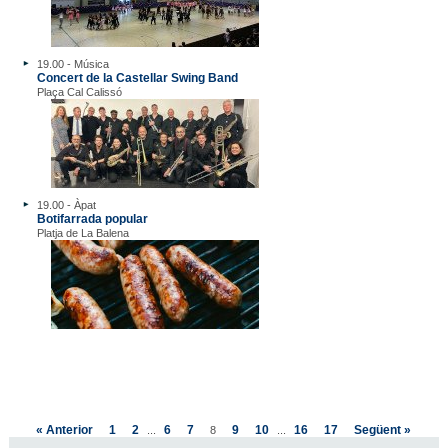
19.00 - Música
Concert de la Castellar Swing Band
Plaça Cal Calissó
19.00 - Àpat
Botifarrada popular
Platja de La Balena
« Anterior
1
2
6
7
9
10
16
17
Següent »
...
8
...