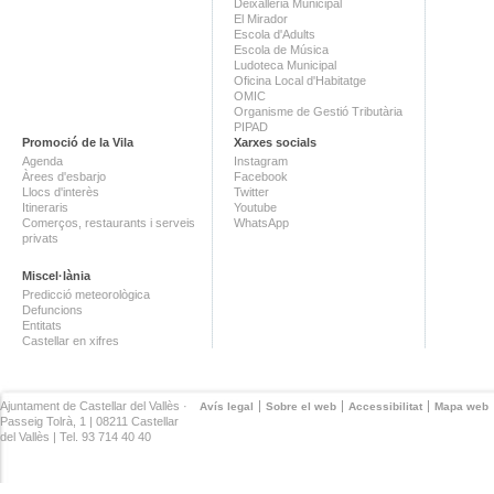
Deixalleria Municipal
El Mirador
Escola d'Adults
Escola de Música
Ludoteca Municipal
Oficina Local d'Habitatge
OMIC
Organisme de Gestió Tributària
PIPAD
Promoció de la Vila
Xarxes socials
Agenda
Instagram
Àrees d'esbarjo
Facebook
Llocs d'interès
Twitter
Itineraris
Youtube
Comerços, restaurants i serveis
WhatsApp
privats
Miscel·lània
Predicció meteorològica
Defuncions
Entitats
Castellar en xifres
Ajuntament de Castellar del Vallès ·
Avís legal
Sobre el web
Accessibilitat
Mapa web
Passeig Tolrà, 1 | 08211 Castellar
del Vallès | Tel. 93 714 40 40