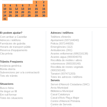
1
2
3
4
5
6
7
8
9
10
11
12
13
14
15
16
17
18
19
20
21
22
23
24
25
26
27
28
29
30
31
Et podem ajudar?
Adreces i telèfons
Com arribar a Castellar
Telèfons d'interès
Adreces i telèfons
Ajuntament (937144040)
Farmàcies de guàrdia
Policia (937144830)
Horaris de transport públic
Emergències (112)
Reserva d'equipaments
Ambulàncies (061)
Cita prèvia
Avaries enllumenat (686216138)
Avaries aigua (900304070)
Recollida de mobles i altres
Tràmits Freqüents
voluminosos (900150140)
Instància genèrica
Recollida de restes vegetals
Bústia oberta
(900150140)
Subvencions per a la contractació
Tanatori (937471203)
Tots els tràmits
Totes les adreces i telèfons
Serveis
Situacions
Servei d'Atenció Ciutadana (SAC)
Arxiu Municipal
Busco feina
Biblioteca Municipal
He tingut un fill
Casal Catalunya
Em vull formar
Casal d'Avis Plaça Major
Totes les situacions
Centre d'Atenció Primària
Centre de Serveis