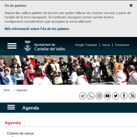
Ús de galetes
Aquest lloc utilitza galetes de tercers per poder millorar els nostres serveis a partir de
l'anàlisi de la teva navegació. Si continues navegant sense canviar la teva
configuració considerarem que acceptes la seva utilització.
Més informació sobre l'ús de les galetes
Google Translate
Inici
Contacte
Inici
Agenda
Agenda
Agenda
Criteris de cerca: