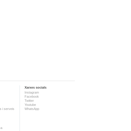
Xarxes socials
Instagram
Facebook
Twitter
Youtube
 i serveis
WhatsApp
ca