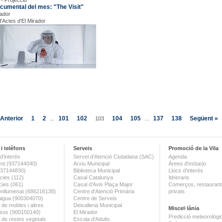
 - Projecció
ocumental del mes: "The Visit"
rador
d'Actes d'El Mirador
 Anterior
1
2
101
102
104
105
137
138
Següent »
...
103
...
i telèfons
Serveis
Promoció de la Vila
d'interès
Servei d'Atenció Ciutadana (SAC)
Agenda
nt (937144040)
Arxiu Municipal
Àrees d'esbarjo
(937144830)
Biblioteca Municipal
Llocs d'interès
ies (112)
Casal Catalunya
Itineraris
ies (061)
Casal d'Avis Plaça Major
Comerços, restaurants
enllumenat (686216138)
Centre d'Atenció Primària
privats
aigua (900304070)
Centre de Serveis
 de mobles i altres
Deixalleria Municipal
Miscel·lània
sos (900150140)
El Mirador
Predicció meteorològi
a de restes vegetals
Escola d'Adults