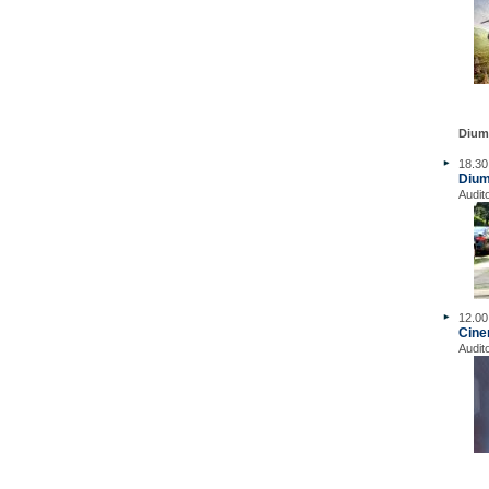
Dium
18.30
Dium
Audit
12.00
Cine
Audit