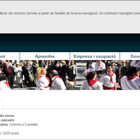
illorar els nostres serveis a partir de l'anàlisi de la teva navegació. Si continues navegant 
rir
Aprendre
Empresa i ocupació
Gov
 de cerca:
s passats
rama:
Cinema a Castellar
t:
1103 actes