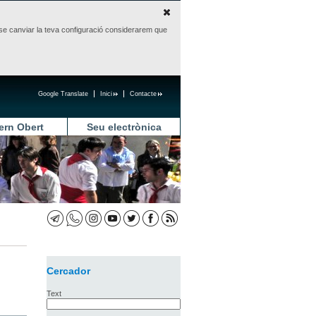
sense canviar la teva configuració considerarem que
Google Translate
Inici
Contacte
ern Obert
Seu electrònica
Cercador
Text