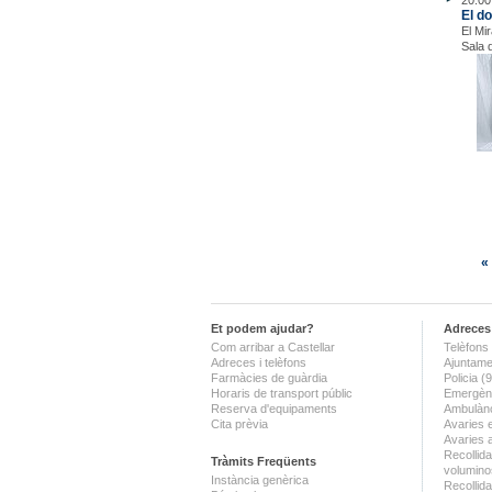
20.00
El d
El Mi
Sala 
«
Et podem ajudar?
Adreces 
Com arribar a Castellar
Telèfons 
Adreces i telèfons
Ajuntame
Farmàcies de guàrdia
Policia 
Horaris de transport públic
Emergènc
Reserva d'equipaments
Ambulànc
Cita prèvia
Avaries 
Avaries 
Recollida
Tràmits Freqüents
volumino
Instància genèrica
Recollid