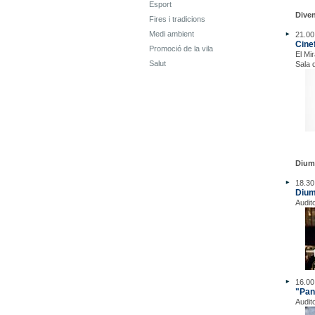
Esport
Diven
Fires i tradicions
Medi ambient
21.00
Cine
Promoció de la vila
El Mi
Salut
Sala 
Dium
18.30
Dium
Audit
16.00
"Pan
Audit