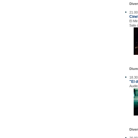
Dive
21.00
Cine
El Mi
Sala 
Dium
18.30
"El 
Audit
Dive