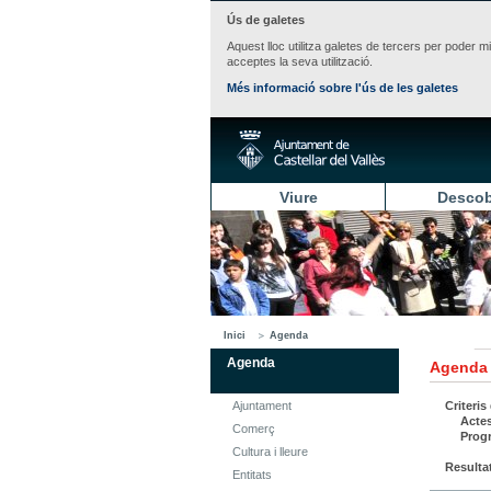
Ús de galetes
Aquest lloc utilitza galetes de tercers per poder m
acceptes la seva utilització.
Més informació sobre l'ús de les galetes
Viure
Descob
Inici
Agenda
Agenda
Agenda
Ajuntament
Criteris
Acte
Comerç
Prog
Cultura i lleure
Resulta
Entitats