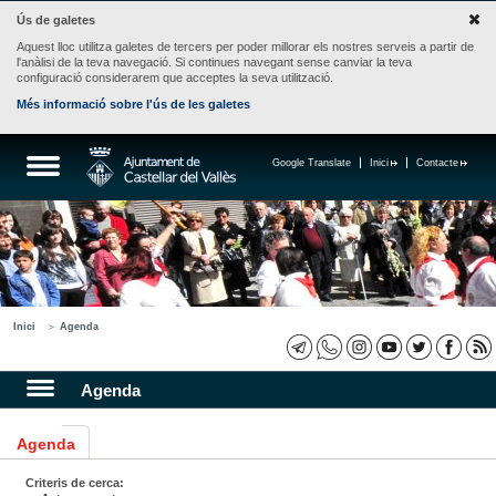
Ús de galetes
Aquest lloc utilitza galetes de tercers per poder millorar els nostres serveis a partir de
l'anàlisi de la teva navegació. Si continues navegant sense canviar la teva
configuració considerarem que acceptes la seva utilització.
Més informació sobre l'ús de les galetes
Google Translate
Inici
Contacte
Inici
Agenda
Agenda
Agenda
Criteris de cerca: