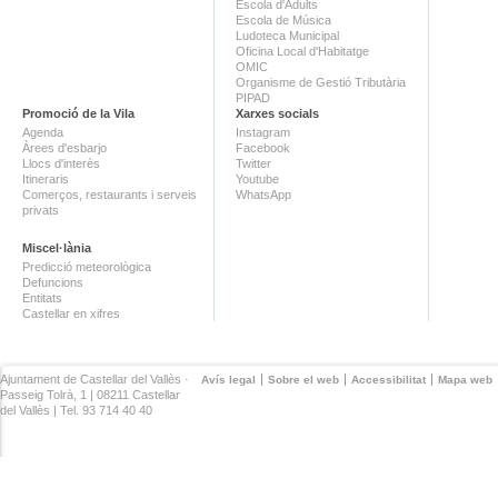
Escola d'Adults
Escola de Música
Ludoteca Municipal
Oficina Local d'Habitatge
OMIC
Organisme de Gestió Tributària
PIPAD
Promoció de la Vila
Xarxes socials
Agenda
Instagram
Àrees d'esbarjo
Facebook
Llocs d'interès
Twitter
Itineraris
Youtube
Comerços, restaurants i serveis
WhatsApp
privats
Miscel·lània
Predicció meteorològica
Defuncions
Entitats
Castellar en xifres
Ajuntament de Castellar del Vallès ·
Avís legal
Sobre el web
Accessibilitat
Mapa web
Passeig Tolrà, 1 | 08211 Castellar
del Vallès | Tel. 93 714 40 40