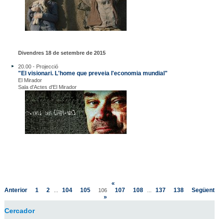
Divendres 18 de setembre de 2015
20.00 - Projecció
"El visionari. L'home que preveia l'economia mundial"
El Mirador
Sala d'Actes d'El Mirador
«
Anterior
1
2
104
105
107
108
137
138
Següent
...
106
...
»
Cercador