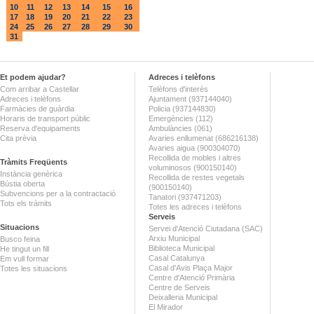
10
11
12
13
14
15
16
17
18
19
20
21
22
23
24
25
26
27
28
29
30
31
Et podem ajudar?
Adreces i telèfons
Com arribar a Castellar
Telèfons d'interès
Adreces i telèfons
Ajuntament (937144040)
Farmàcies de guàrdia
Policia (937144830)
Horaris de transport públic
Emergències (112)
Reserva d'equipaments
Ambulàncies (061)
Cita prèvia
Avaries enllumenat (686216138)
Avaries aigua (900304070)
Recollida de mobles i altres
Tràmits Freqüents
voluminosos (900150140)
Instància genèrica
Recollida de restes vegetals
Bústia oberta
(900150140)
Subvencions per a la contractació
Tanatori (937471203)
Tots els tràmits
Totes les adreces i telèfons
Serveis
Situacions
Servei d'Atenció Ciutadana (SAC)
Arxiu Municipal
Busco feina
Biblioteca Municipal
He tingut un fill
Casal Catalunya
Em vull formar
Casal d'Avis Plaça Major
Totes les situacions
Centre d'Atenció Primària
Centre de Serveis
Deixalleria Municipal
El Mirador