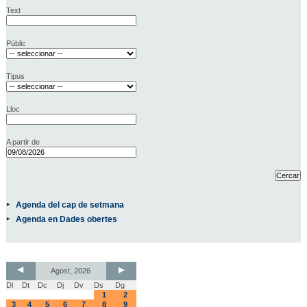
Text
Públic
Tipus
Lloc
A partir de
Agenda del cap de setmana
Agenda en Dades obertes
Agost, 2026
Dl
Dt
Dc
Dj
Dv
Ds
Dg
1
2
3
4
5
6
7
8
9