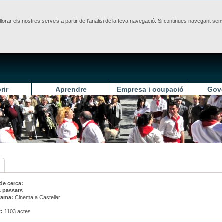
illorar els nostres serveis a partir de l'anàlisi de la teva navegació. Si continues navegant 
rir
Aprendre
Empresa i ocupació
Gov
 de cerca:
s passats
rama:
Cinema a Castellar
t:
1103 actes