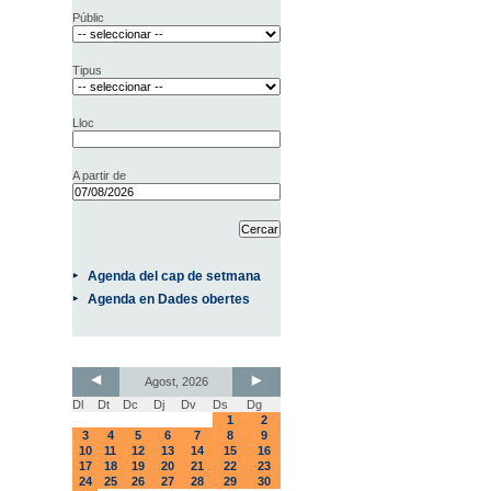
Públic
Tipus
Lloc
A partir de
Agenda del cap de setmana
Agenda en Dades obertes
Agost, 2026
Dl
Dt
Dc
Dj
Dv
Ds
Dg
1
2
3
4
5
6
7
8
9
10
11
12
13
14
15
16
17
18
19
20
21
22
23
24
25
26
27
28
29
30