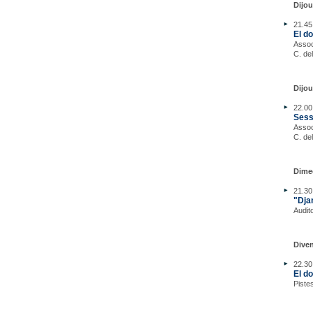
Dijou
21.45
El d
Assoc
C. de
Dijou
22.00
Sess
Assoc
C. de
Dimec
21.30
"Dja
Audit
Diven
22.30
El d
Piste