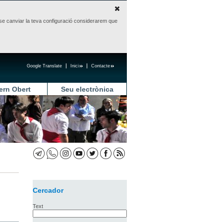
sense canviar la teva configuració considerarem que
Google Translate
Inici
Contacte
ern Obert
Seu electrònica
Cercador
Text