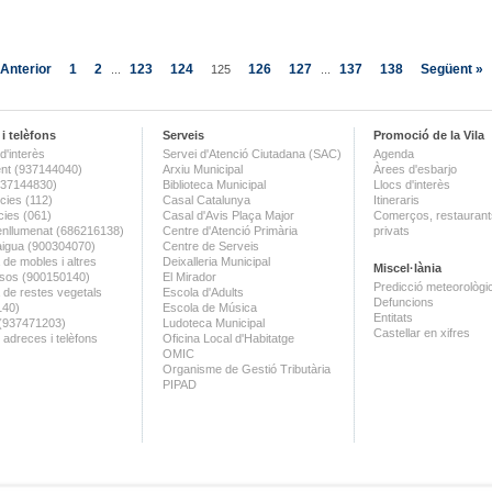
 Anterior
1
2
123
124
126
127
137
138
Següent »
...
125
...
i telèfons
Serveis
Promoció de la Vila
d'interès
Servei d'Atenció Ciutadana (SAC)
Agenda
nt (937144040)
Arxiu Municipal
Àrees d'esbarjo
(937144830)
Biblioteca Municipal
Llocs d'interès
ies (112)
Casal Catalunya
Itineraris
ies (061)
Casal d'Avis Plaça Major
Comerços, restaurants
enllumenat (686216138)
Centre d'Atenció Primària
privats
aigua (900304070)
Centre de Serveis
 de mobles i altres
Deixalleria Municipal
Miscel·lània
sos (900150140)
El Mirador
Predicció meteorològi
a de restes vegetals
Escola d'Adults
Defuncions
140)
Escola de Música
Entitats
 (937471203)
Ludoteca Municipal
Castellar en xifres
 adreces i telèfons
Oficina Local d'Habitatge
OMIC
Organisme de Gestió Tributària
PIPAD