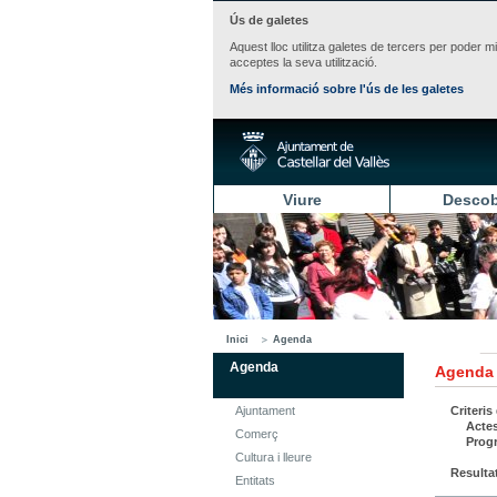
Ús de galetes
Aquest lloc utilitza galetes de tercers per poder m
acceptes la seva utilització.
Més informació sobre l'ús de les galetes
Viure
Descob
Inici
Agenda
Agenda
Agenda
Ajuntament
Criteris
Acte
Comerç
Prog
Cultura i lleure
Resulta
Entitats