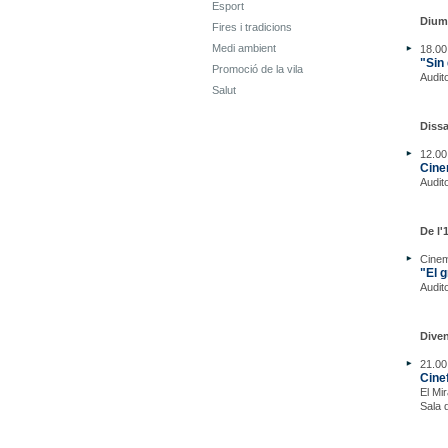
Esport
Dium
Fires i tradicions
Medi ambient
18.00
"Sin
Promoció de la vila
Audit
Salut
Dissa
12.00
Cine
Audit
De l'
Cine
"El 
Audit
Diven
21.00
Cine
El Mi
Sala 