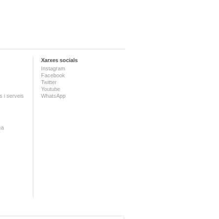
Xarxes socials
Instagram
Facebook
Twitter
Youtube
 i serveis
WhatsApp
ca