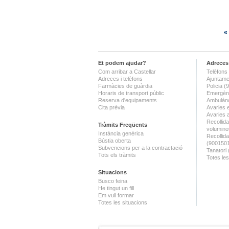
«
Et podem ajudar?
Adreces 
Com arribar a Castellar
Telèfons 
Adreces i telèfons
Ajuntame
Farmàcies de guàrdia
Policia 
Horaris de transport públic
Emergènc
Reserva d'equipaments
Ambulànc
Cita prèvia
Avaries 
Avaries 
Recollida
Tràmits Freqüents
volumino
Instància genèrica
Recollid
Bústia oberta
(900150
Subvencions per a la contractació
Tanatori
Tots els tràmits
Totes les
Situacions
Busco feina
He tingut un fill
Em vull formar
Totes les situacions