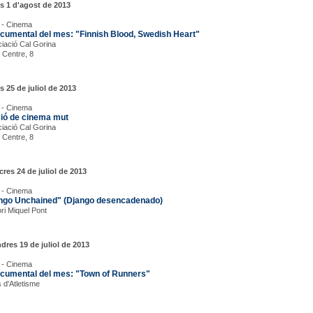
s 1 d'agost de 2013
 - Cinema
ocumental del mes: "Finnish Blood, Swedish Heart"
iació Cal Gorina
l Centre, 8
s 25 de juliol de 2013
 - Cinema
ió de cinema mut
iació Cal Gorina
l Centre, 8
res 24 de juliol de 2013
 - Cinema
ngo Unchained" (Django desencadenado)
ori Miquel Pont
dres 19 de juliol de 2013
 - Cinema
ocumental del mes: "Town of Runners"
s d'Atletisme