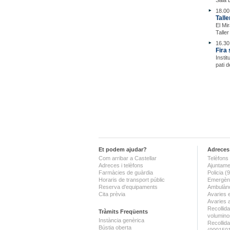
Sala 
18.00 
Tall
El Mi
Taller
16.30 
Fira 
Insti
pati d
Et podem ajudar?
Adreces 
Com arribar a Castellar
Telèfons 
Adreces i telèfons
Ajuntame
Farmàcies de guàrdia
Policia 
Horaris de transport públic
Emergènc
Reserva d'equipaments
Ambulànc
Cita prèvia
Avaries 
Avaries 
Recollida
Tràmits Freqüents
volumino
Instància genèrica
Recollid
Bústia oberta