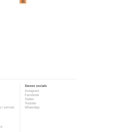
31
Xarxes socials
Instagram
Facebook
Twitter
Youtube
 i serveis
WhatsApp
ca