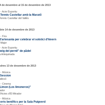
4 de desembre al 15 de desembre de 2013
 - Acte Esportiu
 Tennis Castellar amb la Marató
Tennis Castellar del Vallès
abte 14 de desembre de 2013
- Fira
d'artesania per celebrar el solstici d'hivern
 Major
 - Acte Esportiu
eig del pernil" de pàdel
 Arlequinada
ndres 13 de desembre de 2013
 - Música
Session
alissó
 - Cinema
 Limon (Los limoneros)"
rador
d'Actes d'El Mirador
 - Música
erts benèfics per la Sala Puigverd