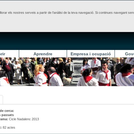
illorar els nostres serveis a partir de l'anàlisi de la teva navegació. Si continues navegant 
rir
Aprendre
Empresa i ocupació
Gov
 de cerca:
s passats
rama:
Cicle Nadalenc 2013
t:
82 actes