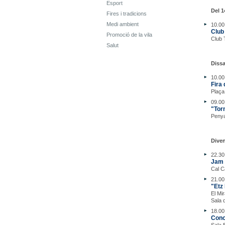
Esport
Del 1
Fires i tradicions
Medi ambient
10.00
Club
Promoció de la vila
Club 
Salut
Diss
10.00 
Fira 
Plaça
09.00
"Torn
Penya
Dive
22.30
Jam 
Cal C
21.00
"Etz
El Mi
Sala 
18.00
Conc