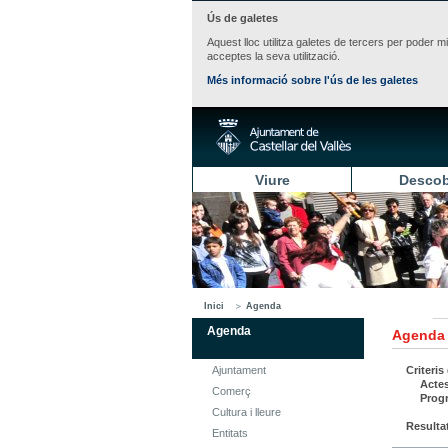
Ús de galetes
Aquest lloc utilitza galetes de tercers per poder m
acceptes la seva utilització.
Més informació sobre l'ús de les galetes
Viure
Descob
Inici
Agenda
Agenda
Agenda
Ajuntament
Criteris
Acte
Comerç
Prog
Cultura i lleure
Resulta
Entitats