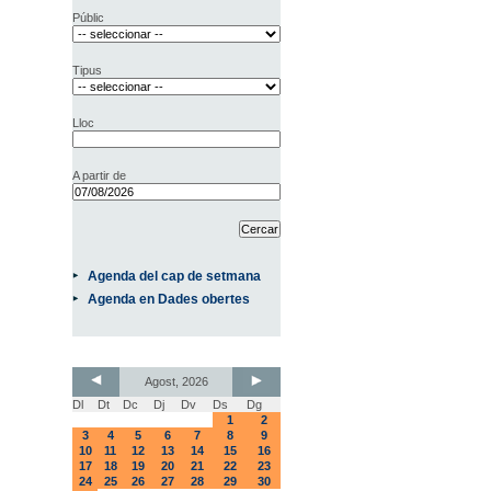
Públic
Tipus
Lloc
A partir de
Agenda del cap de setmana
Agenda en Dades obertes
Agost, 2026
Dl
Dt
Dc
Dj
Dv
Ds
Dg
1
2
3
4
5
6
7
8
9
10
11
12
13
14
15
16
17
18
19
20
21
22
23
24
25
26
27
28
29
30