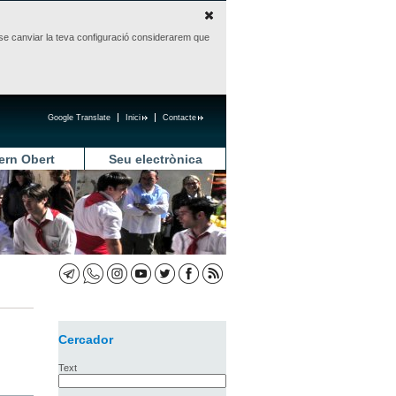
sense canviar la teva configuració considerarem que
Google Translate
Inici
Contacte
ern Obert
Seu electrònica
Cercador
Text