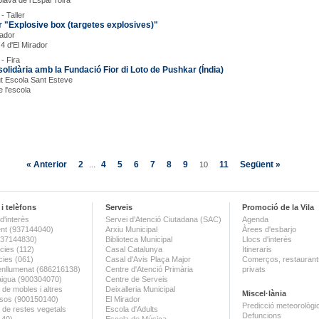
Blava de l'Espai Tolrà
- Taller
er "Explosive box (targetes explosives)"
rador
 4 d'El Mirador
- Fira
solidària amb la Fundació Fior di Loto de Pushkar (Índia)
tut Escola Sant Esteve
e l'escola
« Anterior
2
4
5
6
7
8
9
11
Següent »
...
10
i telèfons
Serveis
Promoció de la Vila
d'interès
Servei d'Atenció Ciutadana (SAC)
Agenda
nt (937144040)
Arxiu Municipal
Àrees d'esbarjo
(937144830)
Biblioteca Municipal
Llocs d'interès
ies (112)
Casal Catalunya
Itineraris
ies (061)
Casal d'Avis Plaça Major
Comerços, restaurants
enllumenat (686216138)
Centre d'Atenció Primària
privats
aigua (900304070)
Centre de Serveis
 de mobles i altres
Deixalleria Municipal
Miscel·lània
sos (900150140)
El Mirador
Predicció meteorològi
a de restes vegetals
Escola d'Adults
Defuncions