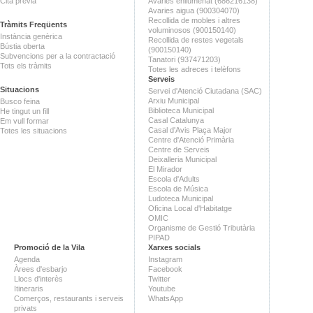
Cita prèvia
Avaries enllumenat (686216138)
Avaries aigua (900304070)
Recollida de mobles i altres
Tràmits Freqüents
voluminosos (900150140)
Instància genèrica
Recollida de restes vegetals
Bústia oberta
(900150140)
Subvencions per a la contractació
Tanatori (937471203)
Tots els tràmits
Totes les adreces i telèfons
Serveis
Situacions
Servei d'Atenció Ciutadana (SAC)
Arxiu Municipal
Busco feina
Biblioteca Municipal
He tingut un fill
Casal Catalunya
Em vull formar
Casal d'Avis Plaça Major
Totes les situacions
Centre d'Atenció Primària
Centre de Serveis
Deixalleria Municipal
El Mirador
Escola d'Adults
Escola de Música
Ludoteca Municipal
Oficina Local d'Habitatge
OMIC
Organisme de Gestió Tributària
PIPAD
Promoció de la Vila
Xarxes socials
Agenda
Instagram
Àrees d'esbarjo
Facebook
Llocs d'interès
Twitter
Itineraris
Youtube
Comerços, restaurants i serveis
WhatsApp
privats