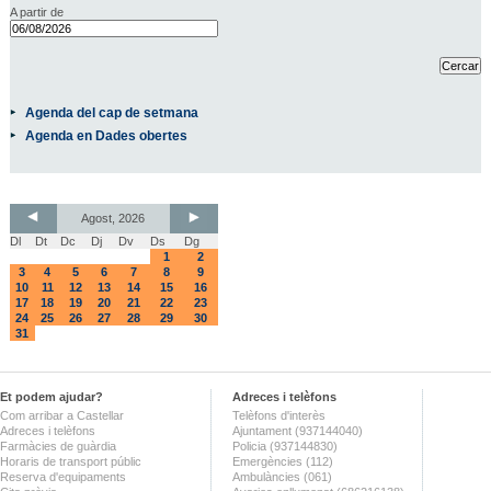
A partir de
Agenda del cap de setmana
Agenda en Dades obertes
Agost, 2026
Dl
Dt
Dc
Dj
Dv
Ds
Dg
1
2
3
4
5
6
7
8
9
10
11
12
13
14
15
16
17
18
19
20
21
22
23
24
25
26
27
28
29
30
31
Et podem ajudar?
Adreces i telèfons
Com arribar a Castellar
Telèfons d'interès
Adreces i telèfons
Ajuntament (937144040)
Farmàcies de guàrdia
Policia (937144830)
Horaris de transport públic
Emergències (112)
Reserva d'equipaments
Ambulàncies (061)