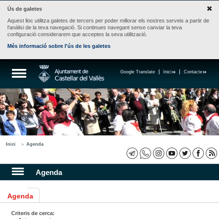
Ús de galetes
Aquest lloc utilitza galetes de tercers per poder millorar els nostres serveis a partir de
l'anàlisi de la teva navegació. Si continues navegant sense canviar la teva
configuració considerarem que acceptes la seva utilització.
Més informació sobre l'ús de les galetes
Google Translate
Inici
Contacte
Inici
Agenda
Agenda
Agenda
Criteris de cerca: