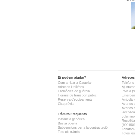
Audit
Et podem ajudar?
Adreces 
Com arribar a Castellar
Telèfons 
Adreces i telèfons
Ajuntame
Farmàcies de guàrdia
Policia 
Horaris de transport públic
Emergènc
Reserva d'equipaments
Ambulànc
Cita prèvia
Avaries 
Avaries 
Recollida
Tràmits Freqüents
volumino
Instància genèrica
Recollid
Bústia oberta
(900150
Subvencions per a la contractació
Tanatori
Tots els tràmits
Totes les