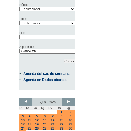
Públic
Tipus
Lloc
A partir de
Agenda del cap de setmana
Agenda en Dades obertes
Agost, 2026
Dl
Dt
Dc
Dj
Dv
Ds
Dg
1
2
3
4
5
6
7
8
9
10
11
12
13
14
15
16
17
18
19
20
21
22
23
24
25
26
27
28
29
30