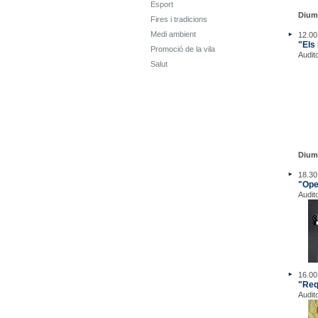
Esport
Dium
Fires i tradicions
Medi ambient
12.00
"Els
Promoció de la vila
Audit
Salut
Dium
18.30
"Ope
Audit
16.00
"Req
Audit