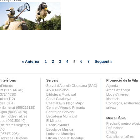
ori Miquel Pont
« Anterior
1
2
3
4
6
7
Següent »
5
i telèfons
Serveis
Promoció de la Vila
d'interès
Servei d'Atenció Ciutadana (SAC)
Agenda
nt (937144040)
Arxiu Municipal
Àrees d'esbarjo
(937144830)
Biblioteca Municipal
Llocs d'interès
ies (112)
Casal Catalunya
Itineraris
ies (061)
Casal d'Avis Plaça Major
Comerços, restaurants
enllumenat (686216138)
Centre d'Atenció Primària
privats
aigua (900304070)
Centre de Serveis
 de mobles i altres
Deixalleria Municipal
Miscel·lània
sos (900150140)
El Mirador
Predicció meteorològi
a de restes vegetals
Escola d'Adults
Defuncions
140)
Escola de Música
Entitats
 (937471203)
Ludoteca Municipal
Castellar en xifres
 adreces i telèfons
Oficina Local d'Habitatge