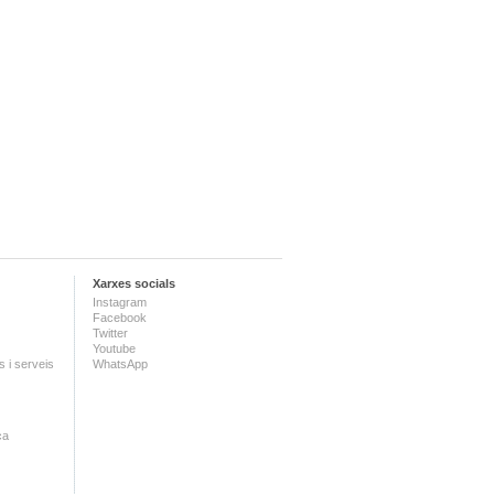
Xarxes socials
Instagram
Facebook
Twitter
Youtube
 i serveis
WhatsApp
ca