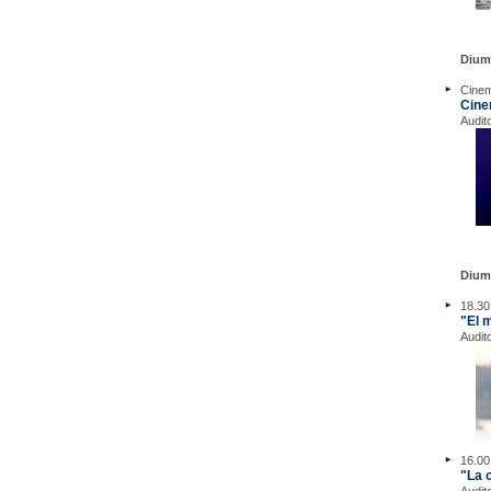
Dium
Cine
Cine
Audit
Dium
18.30
"El 
Audit
16.00
"La 