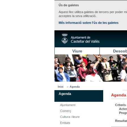
Ús de galetes
Aquest lloc utilitza galetes de tercers per poder m
acceptes la seva utilització.
Més informació sobre l'ús de les galetes
Viure
Descob
Inici
Agenda
Agenda
Agenda
Ajuntament
Criteris
Acte
Comerç
Prog
Cultura i lleure
Resulta
Entitats