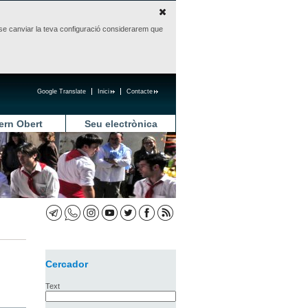
sense canviar la teva configuració considerarem que
Google Translate
Inici
Contacte
ern Obert
Seu electrònica
Cercador
Text