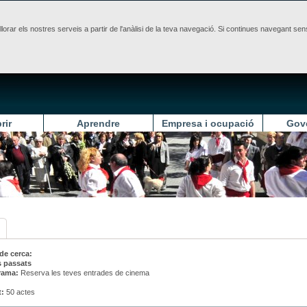
illorar els nostres serveis a partir de l'anàlisi de la teva navegació. Si continues navegant 
rir
Aprendre
Empresa i ocupació
Gov
 de cerca:
s passats
rama:
Reserva les teves entrades de cinema
t:
50 actes