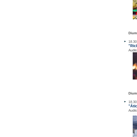
Dium
18.30
"Ric
Audit
Dium
18.30
"Áti
Audit