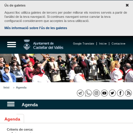
Ús de galetes
Aquest lloc utilitza galetes de tercers per poder millorar els nostres serveis a partir de
l'anàlisi de la teva navegació. Si continues navegant sense canviar la teva
configuració considerarem que acceptes la seva utilització.
Més informació sobre l'ús de les galetes
Google Translate
Inici
Contacte
Inici
Agenda
Agenda
Agenda
Criteris de cerca: