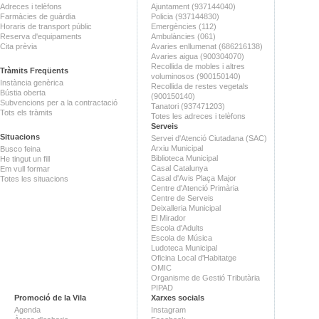
Adreces i telèfons
Ajuntament (937144040)
Farmàcies de guàrdia
Policia (937144830)
Horaris de transport públic
Emergències (112)
Reserva d'equipaments
Ambulàncies (061)
Cita prèvia
Avaries enllumenat (686216138)
Avaries aigua (900304070)
Recollida de mobles i altres
Tràmits Freqüents
voluminosos (900150140)
Instància genèrica
Recollida de restes vegetals
Bústia oberta
(900150140)
Subvencions per a la contractació
Tanatori (937471203)
Tots els tràmits
Totes les adreces i telèfons
Serveis
Situacions
Servei d'Atenció Ciutadana (SAC)
Arxiu Municipal
Busco feina
Biblioteca Municipal
He tingut un fill
Casal Catalunya
Em vull formar
Casal d'Avis Plaça Major
Totes les situacions
Centre d'Atenció Primària
Centre de Serveis
Deixalleria Municipal
El Mirador
Escola d'Adults
Escola de Música
Ludoteca Municipal
Oficina Local d'Habitatge
OMIC
Organisme de Gestió Tributària
PIPAD
Promoció de la Vila
Xarxes socials
Agenda
Instagram