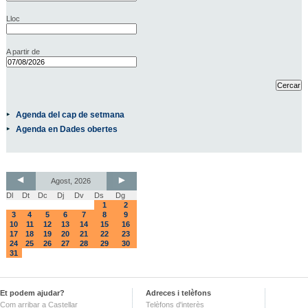
Lloc
A partir de
Agenda del cap de setmana
Agenda en Dades obertes
Agost, 2026
Dl
Dt
Dc
Dj
Dv
Ds
Dg
1
2
3
4
5
6
7
8
9
10
11
12
13
14
15
16
17
18
19
20
21
22
23
24
25
26
27
28
29
30
31
Et podem ajudar?
Adreces i telèfons
Com arribar a Castellar
Telèfons d'interès