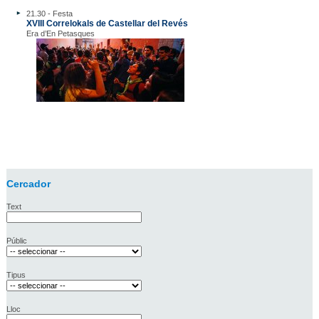
21.30 - Festa
XVIII Correlokals de Castellar del Revés
Era d’En Petasques
Cercador
Text
Públic
Tipus
Lloc