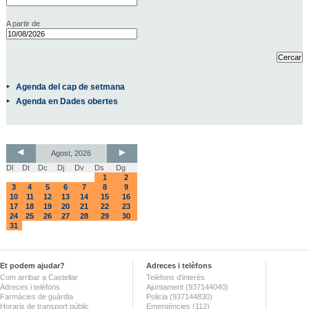
A partir de
Agenda del cap de setmana
Agenda en Dades obertes
Agost, 2026
Dl
Dt
Dc
Dj
Dv
Ds
Dg
1
2
3
4
5
6
7
8
9
10
11
12
13
14
15
16
17
18
19
20
21
22
23
24
25
26
27
28
29
30
31
Et podem ajudar?
Adreces i telèfons
Com arribar a Castellar
Telèfons d'interès
Adreces i telèfons
Ajuntament (937144040)
Farmàcies de guàrdia
Policia (937144830)
Horaris de transport públic
Emergències (112)