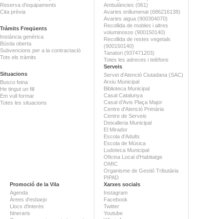
Reserva d'equipaments
Ambulàncies (061)
Cita prèvia
Avaries enllumenat (686216138)
Avaries aigua (900304070)
Recollida de mobles i altres
Tràmits Freqüents
voluminosos (900150140)
Instància genèrica
Recollida de restes vegetals
Bústia oberta
(900150140)
Subvencions per a la contractació
Tanatori (937471203)
Tots els tràmits
Totes les adreces i telèfons
Serveis
Situacions
Servei d'Atenció Ciutadana (SAC)
Arxiu Municipal
Busco feina
Biblioteca Municipal
He tingut un fill
Casal Catalunya
Em vull formar
Casal d'Avis Plaça Major
Totes les situacions
Centre d'Atenció Primària
Centre de Serveis
Deixalleria Municipal
El Mirador
Escola d'Adults
Escola de Música
Ludoteca Municipal
Oficina Local d'Habitatge
OMIC
Organisme de Gestió Tributària
PIPAD
Promoció de la Vila
Xarxes socials
Agenda
Instagram
Àrees d'esbarjo
Facebook
Llocs d'interès
Twitter
Itineraris
Youtube