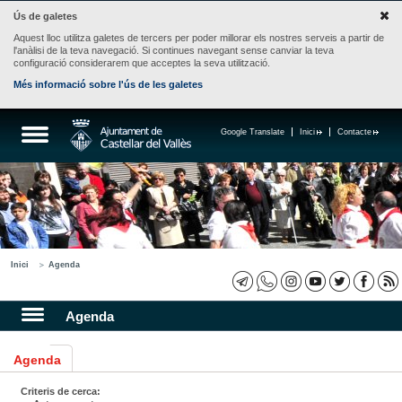
Ús de galetes
Aquest lloc utilitza galetes de tercers per poder millorar els nostres serveis a partir de
l'anàlisi de la teva navegació. Si continues navegant sense canviar la teva
configuració considerarem que acceptes la seva utilització.
Més informació sobre l'ús de les galetes
Google Translate
Inici
Contacte
Inici
Agenda
Agenda
Agenda
Criteris de cerca: