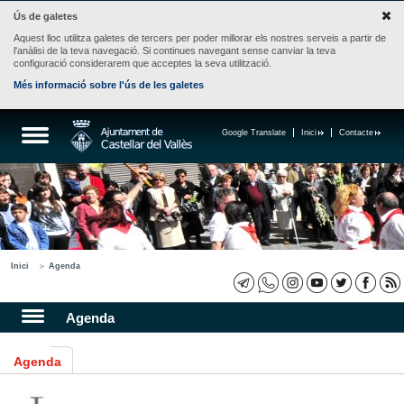
Ús de galetes
Aquest lloc utilitza galetes de tercers per poder millorar els nostres serveis a partir de
l'anàlisi de la teva navegació. Si continues navegant sense canviar la teva
configuració considerarem que acceptes la seva utilització.
Més informació sobre l'ús de les galetes
Google Translate
Inici
Contacte
Inici
Agenda
Agenda
Agenda