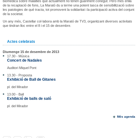
biomèdica sobre malalties que actualment no tenen guariment conegut. Però més enllà
de la recaptació de fons, La Marató du a terme una potent tasca de sensibilització sobre
les patologies de què tracta, tot promovent la solidaritat i la participació activa del conjunt
de la societat.
Un any més, Castellar col·labora amb la Marató de TV3, organitzant diverses activitats
que tindran lloc entre el 8 i el 15 de desembre.
Actes celebrats
Diumenge 15 de desembre de 2013
17.30 - Música
Concert de Nadales
Auditori Miquel Pont
13.30 - Proposta
Exhibició de Ball de Gitanes
pl. del Mirador
13.00 - Ball
Exhibició de balls de saló
pl. del Mirador
Més agenda