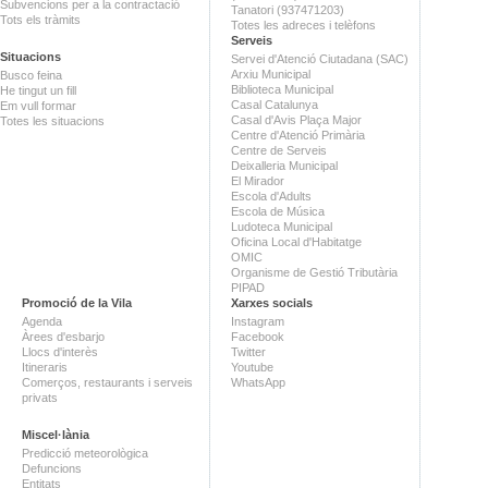
Subvencions per a la contractació
Tanatori (937471203)
Tots els tràmits
Totes les adreces i telèfons
Serveis
Situacions
Servei d'Atenció Ciutadana (SAC)
Arxiu Municipal
Busco feina
Biblioteca Municipal
He tingut un fill
Casal Catalunya
Em vull formar
Casal d'Avis Plaça Major
Totes les situacions
Centre d'Atenció Primària
Centre de Serveis
Deixalleria Municipal
El Mirador
Escola d'Adults
Escola de Música
Ludoteca Municipal
Oficina Local d'Habitatge
OMIC
Organisme de Gestió Tributària
PIPAD
Promoció de la Vila
Xarxes socials
Agenda
Instagram
Àrees d'esbarjo
Facebook
Llocs d'interès
Twitter
Itineraris
Youtube
Comerços, restaurants i serveis
WhatsApp
privats
Miscel·lània
Predicció meteorològica
Defuncions
Entitats