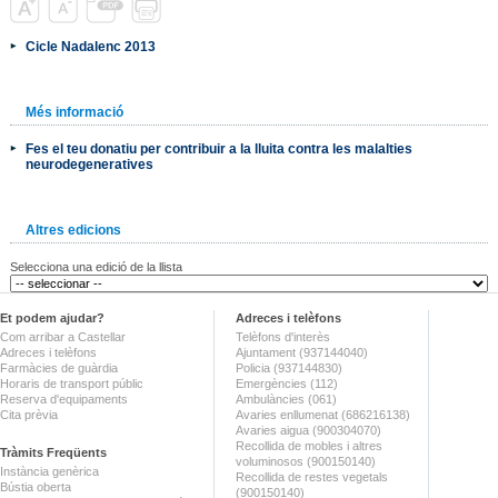
Cicle Nadalenc 2013
Més informació
Fes el teu donatiu per contribuir a la lluita contra les malalties
neurodegeneratives
Altres edicions
Selecciona una edició de la llista
Et podem ajudar?
Adreces i telèfons
Com arribar a Castellar
Telèfons d'interès
Adreces i telèfons
Ajuntament (937144040)
Farmàcies de guàrdia
Policia (937144830)
Horaris de transport públic
Emergències (112)
Reserva d'equipaments
Ambulàncies (061)
Cita prèvia
Avaries enllumenat (686216138)
Avaries aigua (900304070)
Recollida de mobles i altres
Tràmits Freqüents
voluminosos (900150140)
Instància genèrica
Recollida de restes vegetals
Bústia oberta
(900150140)