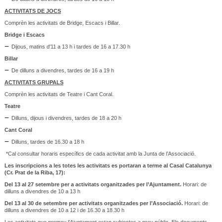
ACTIVITATS DE JOCS
Comprèn les activitats de Bridge, Escacs i Billar.
Bridge i Escacs
Dijous, matins d'11 a 13 h i tardes de 16 a 17.30 h
Billar
De dilluns a divendres, tardes de 16 a 19 h
ACTIVITATS GRUPALS
Comprèn les activitats de Teatre i Cant Coral.
Teatre
Dilluns, dijous i divendres, tardes de 18 a 20 h
Cant Coral
Dilluns, tardes de 16.30 a 18 h
*Cal consultar horaris específics de cada activitat amb la Junta de l’Associació.
Les inscripcions a les totes les activitats es portaran a terme al Casal Catalunya
(Cr. Prat de la Riba, 17):
Del 13 al 27 setembre per a activitats organitzades per l’Ajuntament.
Horari: de
dilluns a divendres de 10 a 13 h
Del 13 al 30 de setembre per activitats organitzades per l’Associació.
Horari: de
dilluns a divendres de 10 a 12 i de 16.30 a 18.30 h
Les activitats que promou l’Ajuntament estan subjectes a preu públic. Els documents