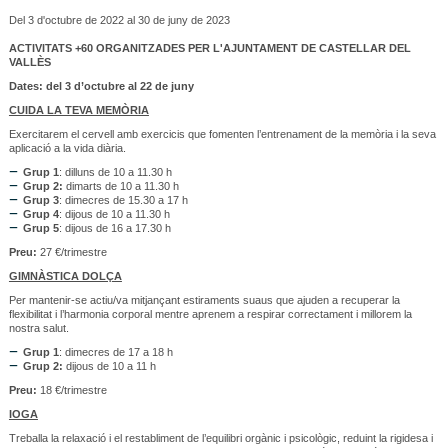
Del 3 d'octubre de 2022 al 30 de juny de 2023
ACTIVITATS +60 ORGANITZADES PER L'AJUNTAMENT DE CASTELLAR DEL
VALLÈS
Dates: del 3 d’octubre al 22 de juny
CUIDA LA TEVA MEMÒRIA
Exercitarem el cervell amb exercicis que fomenten l’entrenament de la memòria i la seva
aplicació a la vida diària.
Grup 1
: dilluns de 10 a 11.30 h
Grup 2:
dimarts de 10 a 11.30 h
Grup 3
: dimecres de 15.30 a 17 h
Grup 4
: dijous de 10 a 11.30 h
Grup 5
: dijous de 16 a 17.30 h
Preu:
27 €/trimestre
GIMNÀSTICA DOLÇA
Per mantenir-se actiu/va mitjançant estiraments suaus que ajuden a recuperar la
flexibilitat i l’harmonia corporal mentre aprenem a respirar correctament i millorem la
nostra salut.
Grup 1
: dimecres de 17 a 18 h
Grup 2:
dijous de 10 a 11 h
Preu:
18 €/trimestre
IOGA
Treballa la relaxació i el restabliment de l’equilibri orgànic i psicològic, reduint la rigidesa i