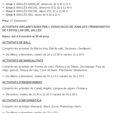
Grup 1
: ANGLÈS AVANÇAT, dimecres de 9.30 a 11 h
Grup 2
: ANGLÈS INICIAL, dimecres d'11.15 a 12.45 h
Grup 3
: ANGLÈS INICIAL, dijous d'11.15 a 12.45 h
Grup 4
: ANGLÈS MIG, dijous de 9.30 a 11 h
Preu:
27 €/trimestre
ACTIVITATS ORGANITZADES PER L'ASSOCIACIÓ DE JUBILATS I PENSIONISTES
DE CASTELLAR DEL VALLÈS
Dates: del 4 d’octubre al 30 de juny
ACTIVITATS DE BALL
Comprèn les activitats de Ball en línia, Ball de saló, Sardanes i Sevillanes.
De dilluns a divendres, matins de 10 a 12.30 h i tardes 15 a 19 h
ACTIVITATS DE MANUALITATS
Comprèn les activitats de: Puntes de coixí, Pintura a oli, Dibuix, Decoupage, Punt de
mitja i ganxet, Pintura de roba, Cosir de blanc, Patchwork i Modisteria.
De dilluns a divendres, matins de 10 a 13 h i tardes de 16 a 19 h
ACTIVITATS D'ENSENYAMENT
Comprèn les activitats de Català, Anglès, Llengua de signes i Guitarra.
Divendres, matins de 10.30 a 12.30 h i tardes de 16 a 18 h
ACTIVITATS D'INFORMÀTICA
Comprèn les activitats d'iniciació, Word, Excel, Photoshop i Nero.
De dilluns a divendres, tardes de 16 a 18 h