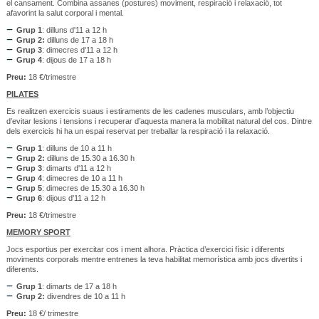
el cansament. Combina assanes (postures) moviment, respiració i relaxació, tot
afavorint la salut corporal i mental.
Grup 1
: dilluns d'11 a 12 h
Grup 2:
dilluns de 17 a 18 h
Grup 3
: dimecres d'11 a 12 h
Grup 4
: dijous de 17 a 18 h
Preu:
18 €/trimestre
PILATES
Es realitzen exercicis suaus i estiraments de les cadenes musculars, amb l’objectiu
d’evitar lesions i tensions i recuperar d’aquesta manera la mobilitat natural del cos. Dintre
dels exercicis hi ha un espai reservat per treballar la respiració i la relaxació.
Grup 1
: dilluns de 10 a 11 h
Grup 2:
dilluns de 15.30 a 16.30 h
Grup 3
: dimarts d'11 a 12 h
Grup 4
: dimecres de 10 a 11 h
Grup 5
: dimecres de 15.30 a 16.30 h
Grup 6
: dijous d'11 a 12 h
Preu:
18 €/trimestre
MEMORY SPORT
Jocs esportius per exercitar cos i ment alhora. Pràctica d’exercici físic i diferents
moviments corporals mentre entrenes la teva habilitat memorística amb jocs divertits i
diferents.
Grup 1
: dimarts de 17 a 18 h
Grup 2:
divendres de 10 a 11 h
Preu:
18 €/ trimestre