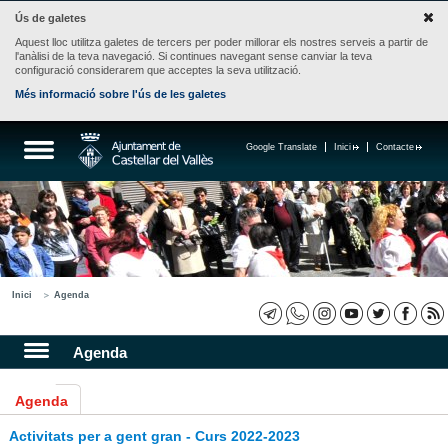
Ús de galetes
Aquest lloc utilitza galetes de tercers per poder millorar els nostres serveis a partir de
l'anàlisi de la teva navegació. Si continues navegant sense canviar la teva
configuració considerarem que acceptes la seva utilització.
Més informació sobre l'ús de les galetes
Google Translate
Inici
Contacte
Inici
Agenda
Agenda
Agenda
Activitats per a gent gran - Curs 2022-2023