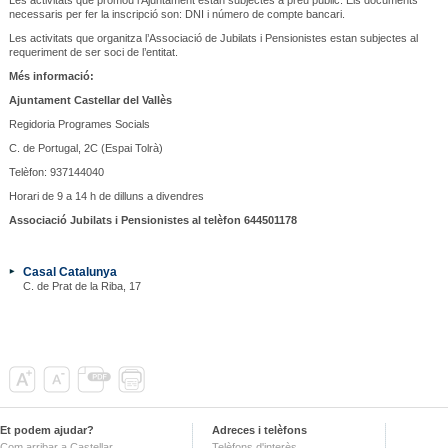
necessaris per fer la inscripció son: DNI i número de compte bancari.
Les activitats que organitza l’Associació de Jubilats i Pensionistes estan subjectes al
requeriment de ser soci de l’entitat.
Més informació:
Ajuntament Castellar del Vallès
Regidoria Programes Socials
C. de Portugal, 2C (Espai Tolrà)
Telèfon: 937144040
Horari de 9 a 14 h de dilluns a divendres
Associació Jubilats i Pensionistes al telèfon 644501178
Casal Catalunya
C. de Prat de la Riba, 17
Et podem ajudar?
Adreces i telèfons
Com arribar a Castellar
Telèfons d'interès