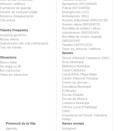
Adreces i telèfons
Ajuntament (937144040)
Farmàcies de guàrdia
Policia (937144830)
Horaris de transport públic
Emergències (112)
Reserva d'equipaments
Ambulàncies (061)
Cita prèvia
Avaries enllumenat (686216138)
Avaries aigua (900304070)
Recollida de mobles i altres
Tràmits Freqüents
voluminosos (900150140)
Instància genèrica
Recollida de restes vegetals
Bústia oberta
(900150140)
Subvencions per a la contractació
Tanatori (937471203)
Tots els tràmits
Totes les adreces i telèfons
Serveis
Situacions
Servei d'Atenció Ciutadana (SAC)
Arxiu Municipal
Busco feina
Biblioteca Municipal
He tingut un fill
Casal Catalunya
Em vull formar
Casal d'Avis Plaça Major
Totes les situacions
Centre d'Atenció Primària
Centre de Serveis
Deixalleria Municipal
El Mirador
Escola d'Adults
Escola de Música
Ludoteca Municipal
Oficina Local d'Habitatge
OMIC
Organisme de Gestió Tributària
PIPAD
Promoció de la Vila
Xarxes socials
Agenda
Instagram