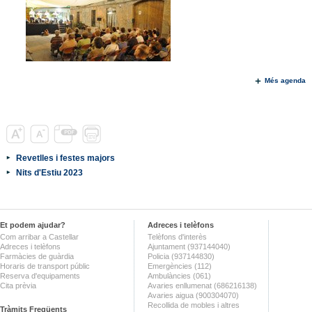
Més agenda
Revetlles i festes majors
Nits d'Estiu 2023
Et podem ajudar?
Adreces i telèfons
Com arribar a Castellar
Telèfons d'interès
Adreces i telèfons
Ajuntament (937144040)
Farmàcies de guàrdia
Policia (937144830)
Horaris de transport públic
Emergències (112)
Reserva d'equipaments
Ambulàncies (061)
Cita prèvia
Avaries enllumenat (686216138)
Avaries aigua (900304070)
Recollida de mobles i altres
Tràmits Freqüents