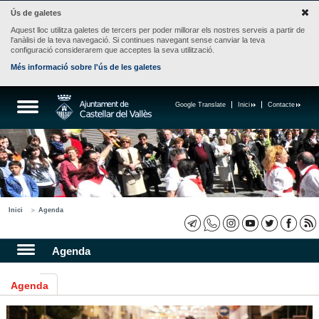
Ús de galetes
Aquest lloc utilitza galetes de tercers per poder millorar els nostres serveis a partir de
l'anàlisi de la teva navegació. Si continues navegant sense canviar la teva
configuració considerarem que acceptes la seva utilització.
Més informació sobre l'ús de les galetes
Google Translate
Inici
Contacte
Inici
Agenda
Agenda
Agenda