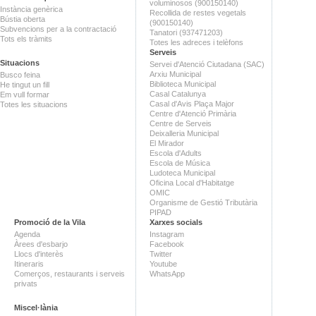
voluminosos (900150140)
Instància genèrica
Recollida de restes vegetals
Bústia oberta
(900150140)
Subvencions per a la contractació
Tanatori (937471203)
Tots els tràmits
Totes les adreces i telèfons
Serveis
Situacions
Servei d'Atenció Ciutadana (SAC)
Arxiu Municipal
Busco feina
Biblioteca Municipal
He tingut un fill
Casal Catalunya
Em vull formar
Casal d'Avis Plaça Major
Totes les situacions
Centre d'Atenció Primària
Centre de Serveis
Deixalleria Municipal
El Mirador
Escola d'Adults
Escola de Música
Ludoteca Municipal
Oficina Local d'Habitatge
OMIC
Organisme de Gestió Tributària
PIPAD
Promoció de la Vila
Xarxes socials
Agenda
Instagram
Àrees d'esbarjo
Facebook
Llocs d'interès
Twitter
Itineraris
Youtube
Comerços, restaurants i serveis
WhatsApp
privats
Miscel·lània