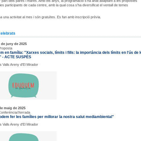
er part dels pares i mares. Amb els anys, la programació s’ha anat adaptant a les propostes
lies participants de cada centre, amb la qual cosa s’ha diversificat el ventall de temes
 una activitat al mes i són gratuïtes. Es fan amb inscripció prèvia.
celebrats
 de juny de 2025
Proposta
 en família: "Xarxes socials, límits i fills: la importància dels límits en l'ús de 
" - ACTE SUSPÈS
s Valls Areny d'El Mirador
de maig de 2025
Conferència/Xerrada
dem fer les famílies per millorar la nostra salut mediambiental"
s Valls Areny d'El Mirador