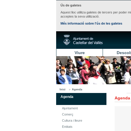
Ús de galetes
Aquest lloc utilitza galetes de tercers per poder m
acceptes la seva utilització.
Més informació sobre l'ús de les galetes
Viure
Descob
Inici
Agenda
Agenda
Agenda
Ajuntament
Comerç
Cultura i lleure
Entitats