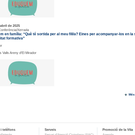
abril de 2025
Conferència/Xerrada
 en família: “Què té sortida per al meu fill/a? Eines per acompanyar-los en la
ïtat formativa”
or
s Valls Areny d'El Mirador
Més
i telèfons
Serveis
Promoció de la Vila
d'interès
Servei d'Atenció Ciutadana (SAC)
Agenda