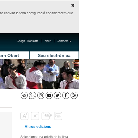
sense canviar la teva configuració considerarem que
Google Translate
Inici
Contacte
ern Obert
Seu electrònica
Altres edicions
Selecciona una edició de la llista