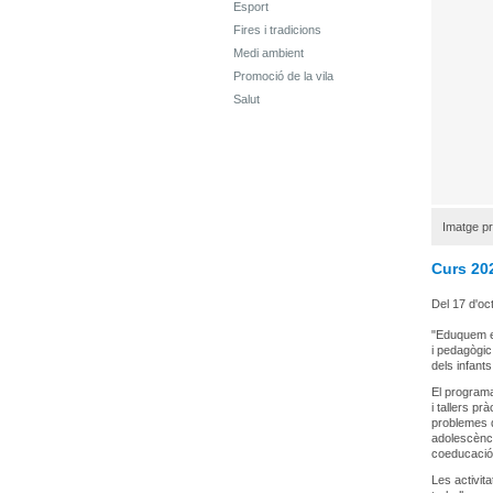
Esport
Fires i tradicions
Medi ambient
Promoció de la vila
Salut
Imatge pr
Curs 20
Del 17 d'oc
"Eduquem en
i pedagògic
dels infants
El programa
i tallers pr
problemes d
adolescènci
coeducació,
Les activit