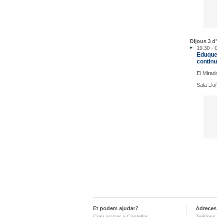
Dijous 3 d'
19.30 - 
Eduquem
continu
El Mirad
Sala Lluí
Et podem ajudar?
Adreces 
Com arribar a Castellar
Telèfons 