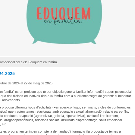
omocional del cicle Eduquem en família.
24-2025
tubre de 2024 al 22 de maig de 2025
 família” és un projecte que té per objectiu general facilitar informació i suport psicosocial
 que doti d'eines educatives útils a la família com a nucli encarregat de garantir el benestar
 i adolescents.
 proposa diferents tipus d’activitats (xerrades-col·loqui, seminaris, cicles de conferències
àctics) que tracten temes relacionats amb educació sexual, alimentació, relació pares-fills,
e conducta-adaptació (agressivitat, gelosia, hiperactivitat), evolució i creixement,
a, drogodependències, relacions socials, dificultats d’aprenentatge, salut emocional,
 etc.
ats es programen tenint en compte la demanda d’informació i la proposta de temes a