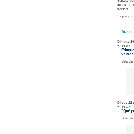
treballar p
de les famí
tractats.
Es programa
Actes 
Dimarts 10
19.00 - 
Eduquem
xarxes
Sala Lluí
Dijous 22 
19.30 - 
"Què po
Sala Lluí