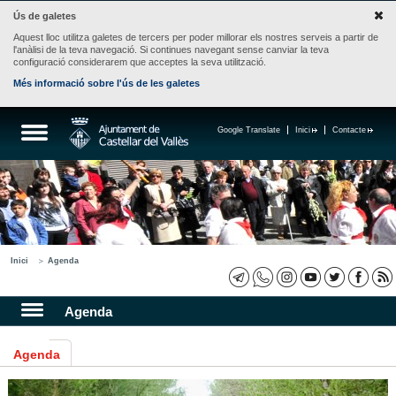
Ús de galetes
Aquest lloc utilitza galetes de tercers per poder millorar els nostres serveis a partir de
l'anàlisi de la teva navegació. Si continues navegant sense canviar la teva
configuració considerarem que acceptes la seva utilització.
Més informació sobre l'ús de les galetes
Google Translate
Inici
Contacte
Inici
Agenda
Agenda
Agenda