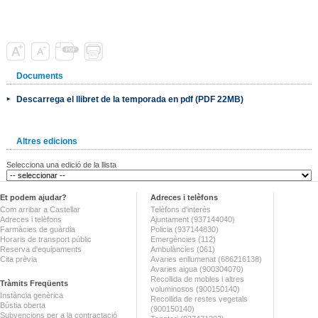
Documents
Descarrega el llibret de la temporada en pdf (PDF 22MB)
Altres edicions
Selecciona una edició de la llista
Et podem ajudar?
Adreces i telèfons
Com arribar a Castellar
Telèfons d'interès
Adreces i telèfons
Ajuntament (937144040)
Farmàcies de guàrdia
Policia (937144830)
Horaris de transport públic
Emergències (112)
Reserva d'equipaments
Ambulàncies (061)
Cita prèvia
Avaries enllumenat (686216138)
Avaries aigua (900304070)
Recollida de mobles i altres
Tràmits Freqüents
voluminosos (900150140)
Instància genèrica
Recollida de restes vegetals
Bústia oberta
(900150140)
Subvencions per a la contractació