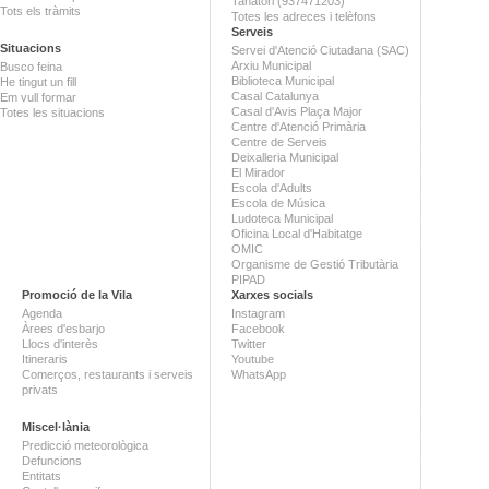
Tanatori (937471203)
Tots els tràmits
Totes les adreces i telèfons
Serveis
Situacions
Servei d'Atenció Ciutadana (SAC)
Arxiu Municipal
Busco feina
Biblioteca Municipal
He tingut un fill
Casal Catalunya
Em vull formar
Casal d'Avis Plaça Major
Totes les situacions
Centre d'Atenció Primària
Centre de Serveis
Deixalleria Municipal
El Mirador
Escola d'Adults
Escola de Música
Ludoteca Municipal
Oficina Local d'Habitatge
OMIC
Organisme de Gestió Tributària
PIPAD
Promoció de la Vila
Xarxes socials
Agenda
Instagram
Àrees d'esbarjo
Facebook
Llocs d'interès
Twitter
Itineraris
Youtube
Comerços, restaurants i serveis
WhatsApp
privats
Miscel·lània
Predicció meteorològica
Defuncions
Entitats