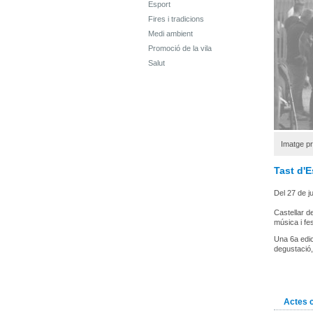
Esport
Fires i tradicions
Medi ambient
Promoció de la vila
Salut
Imatge pr
Tast d'E
Del 27 de j
Castellar d
música i fe
Una 6a edic
degustació,
Actes 