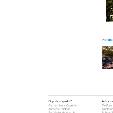
Notície
Et podem ajudar?
Adreces 
Com arribar a Castellar
Telèfons 
Adreces i telèfons
Ajuntame
Farmàcies de guàrdia
Policia 