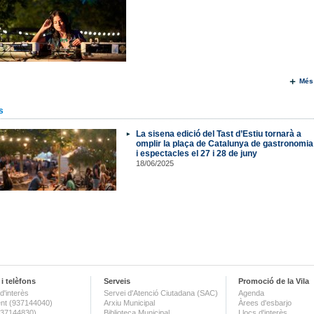
Més
s
La sisena edició del Tast d’Estiu tornarà a
omplir la plaça de Catalunya de gastronomia
i espectacles el 27 i 28 de juny
18/06/2025
i telèfons
Serveis
Promoció de la Vila
d'interès
Servei d'Atenció Ciutadana (SAC)
Agenda
nt (937144040)
Arxiu Municipal
Àrees d'esbarjo
(937144830)
Biblioteca Municipal
Llocs d'interès