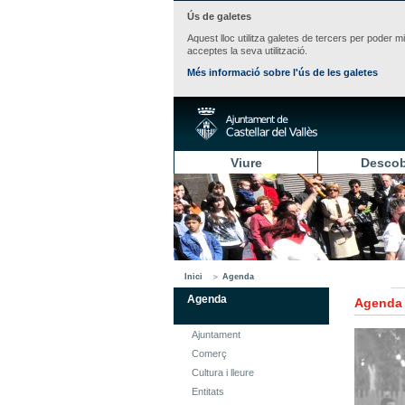
Ús de galetes
Aquest lloc utilitza galetes de tercers per poder m
acceptes la seva utilització.
Més informació sobre l'ús de les galetes
Viure
Descob
Inici
Agenda
Agenda
Agenda
Ajuntament
Comerç
Cultura i lleure
Entitats