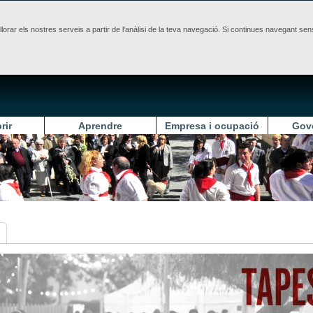
illorar els nostres serveis a partir de l'anàlisi de la teva navegació. Si continues navegant 
rir
Aprendre
Empresa i ocupació
Gov