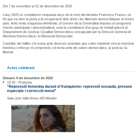
Del 7 de novembre al 31 de desembre de 2025
L’any 2025 es compleixen cinquanta anys de la mort del dictador Francisco Franco, un
fet que va obrir la porta a la recuperació dels drets i les llibertats democràtiques al nostre
país. Amb motiu d’aquesta efemèride, el Govern de la Generalitat impulsa un programa
d’actes participatiu i descentralitzat, sota la coordinació d’un grup de treball adscrit al
Departament de Justícia i Qualitat Democràtica i encapçalat per la Direcció General de
Memòria Democràtica i el Memorial Democràtic.
Castellar del Vallès s’hi suma amb diverses activitats que volen mantenir viva la memòria
històrica i reforçar el compromís col·lectiu amb els valors democràtics, la justícia i la
llibertat.
Actes celebrats
Dimarts 9 de desembre de 2025
19.30 - Proposta
“Repressió femenina durant el franquisme: repressió sexuada, presons
especials i correcció moral”
Sala Lluís Valls Areny d'El Mirador