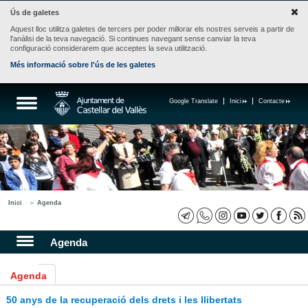
Ús de galetes
Aquest lloc utilitza galetes de tercers per poder millorar els nostres serveis a partir de
l'anàlisi de la teva navegació. Si continues navegant sense canviar la teva
configuració considerarem que acceptes la seva utilització.
Més informació sobre l'ús de les galetes
Google Translate
Inici
Contacte
Inici
Agenda
Agenda
Agenda
50 anys de la recuperació dels drets i les llibertats