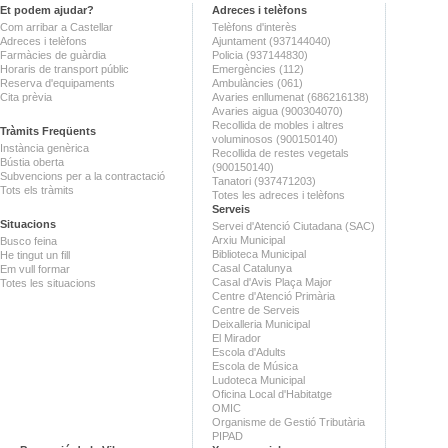
Et podem ajudar?
Adreces i telèfons
Com arribar a Castellar
Telèfons d'interès
Adreces i telèfons
Ajuntament (937144040)
Farmàcies de guàrdia
Policia (937144830)
Horaris de transport públic
Emergències (112)
Reserva d'equipaments
Ambulàncies (061)
Cita prèvia
Avaries enllumenat (686216138)
Avaries aigua (900304070)
Recollida de mobles i altres
Tràmits Freqüents
voluminosos (900150140)
Instància genèrica
Recollida de restes vegetals
Bústia oberta
(900150140)
Subvencions per a la contractació
Tanatori (937471203)
Tots els tràmits
Totes les adreces i telèfons
Serveis
Situacions
Servei d'Atenció Ciutadana (SAC)
Arxiu Municipal
Busco feina
Biblioteca Municipal
He tingut un fill
Casal Catalunya
Em vull formar
Casal d'Avis Plaça Major
Totes les situacions
Centre d'Atenció Primària
Centre de Serveis
Deixalleria Municipal
El Mirador
Escola d'Adults
Escola de Música
Ludoteca Municipal
Oficina Local d'Habitatge
OMIC
Organisme de Gestió Tributària
PIPAD