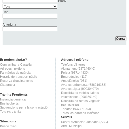
Públic
Lloc
Anterior a
Et podem ajudar?
Adreces i telèfons
Com arribar a Castellar
Telèfons d'interès
Adreces i telèfons
Ajuntament (937144040)
Farmàcies de guàrdia
Policia (937144830)
Horaris de transport públic
Emergències (112)
Reserva d'equipaments
Ambulàncies (061)
Cita prèvia
Avaries enllumenat (686216138)
Avaries aigua (900304070)
Recollida de mobles i altres
Tràmits Freqüents
voluminosos (900150140)
Instància genèrica
Recollida de restes vegetals
Bústia oberta
(900150140)
Subvencions per a la contractació
Tanatori (937471203)
Tots els tràmits
Totes les adreces i telèfons
Serveis
Situacions
Servei d'Atenció Ciutadana (SAC)
Arxiu Municipal
Busco feina