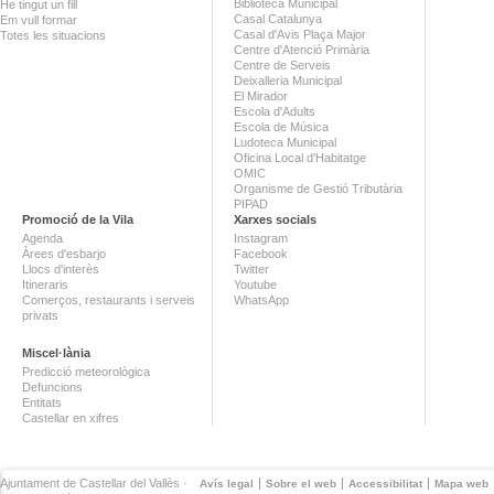
Biblioteca Municipal
He tingut un fill
Casal Catalunya
Em vull formar
Casal d'Avis Plaça Major
Totes les situacions
Centre d'Atenció Primària
Centre de Serveis
Deixalleria Municipal
El Mirador
Escola d'Adults
Escola de Música
Ludoteca Municipal
Oficina Local d'Habitatge
OMIC
Organisme de Gestió Tributària
PIPAD
Promoció de la Vila
Xarxes socials
Agenda
Instagram
Àrees d'esbarjo
Facebook
Llocs d'interès
Twitter
Itineraris
Youtube
Comerços, restaurants i serveis
WhatsApp
privats
Miscel·lània
Predicció meteorològica
Defuncions
Entitats
Castellar en xifres
Ajuntament de Castellar del Vallès ·
Avís legal
Sobre el web
Accessibilitat
Mapa web