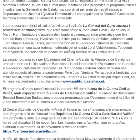
llibertats democràtiques. Sota la coordinació de la Regidoria de Promoció de la Vila i
Memòria Històrica, la vila s’ha sumat amb un total de cinc propostes al programa d’actes
impulsat per la Generalitat de Catalunya, coordinat per grup de treball adscrit al
Departament de Justícia i Qualitat Democràtica i encapçalat per la Direcció General de
Memòria Democràtic i el Memorial Democràtic.
La proposta que obrirà el cicle d’activitats a la vila és
La Central del Curt: cinema i
resistència antifranquista
, que retrà homenatge a Joan Martí i Valls i Josep Miquel
Martí i Rom, fundadors d’aquesta distribuïdora cinematogràfica alternativa que feia
circular films censurats, invisibles o prohibits per la dictadura. Ambdós, juntament amb
Juan Manuel García Ferrer, membre històric de la Federació Catalana de Cineclubs,
participaran en una taula rodona moderada pel cineasta Jordi Vidal Amorós. Tot seguit,
es projectarà una selecció de peces del catàleg històric de la Central del Curt.
La sessió, organitzada per l’Acadèmia del Cinema Català i la Filmoteca de Catalunya
amb el suport de la Diputació de Barcelona i la col·laboració de l’Ajuntament de Castellar,
la Federació Catalana de Cineclubs i el Club Cinema Castellar Vallès dedicarà una
atenció especial al cineasta castellarenc Pere Joan Ventura. Per accedir a l’activitat, que
tindrà lloc divendres 7 de novembre a les 19 hores a l’Auditori Municipal Miquel Pont, cal
fer reserva d’entrades gratuïtes al web
www.auditoricastellar.cat
.
El programa d’actes també inclourà la xerrada
“El cost humà de la Guerra Civil al
Vallès, amb especial atenció al cas de Castellar del Vallès”
, a càrrec de l’historiador
Benjamí Benedicto Badias, una proposta programada per l’Ajuntament que tindrà lloc el
20 de novembre a les 19 hores a la Sala d’Actes d’El Mirador.
El Centre d’Estudis de Castellar – Arxiu d’Història també s’ha sumat a la programació
amb l’organització de l’itinerari
“La República i la Guerra Civil a Castellar del Vallès”
,
una proposta guiada que engegarà des de la Casa Ribas (c. de la Mina, 9-11) a les 11
hores del dissabte 22 de novembre. Les inscripcions a l’activitat, que és gratuïta,
s’obriran el divendres 14 de novembre al web de l’entitat,
https://centreestudiscastellar.cat
.
A més, el dimarts 9 de desembre la historiadora Maria Mayayo Vallverdú durà a terme la