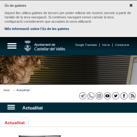
Ús de galetes
Aquest lloc utilitza galetes de tercers per poder millorar els nostres serveis a partir de
l'anàlisi de la teva navegació. Si continues navegant sense canviar la teva
configuració considerarem que acceptes la seva utilització.
Més informació sobre l'ús de les galetes
Google Translate
Inici
Contacte
Inici
Actualitat
Actualitat
Actualitat