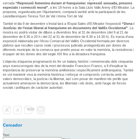
xerrada
“Repressió femenina durant el franquisme: repressió sexuada, presons
especials i correcció moral”
, a les 19 hores a la Sala Lluís Valls Areny d’El Mirador. La
proposta, organitzada per l’Ajuntament, comptarà també amb la participació de les
castellarenques Teresa Tort de Val i Imma Tort de Val.
També el dia 9 de desembre s’instal·larà a l’Espai Sales d’El Mirador l’exposició
“Dona i
Justícia: de l’estat liberal al franquisme en documents del Vallès Occidental”
. La
mostra es podrà visitar de dilluns a divendres fins al 31 de desembre (del 9 al 21 de
desembre de 8.30 a 20 h i del 22 al 31 de desembre de 8.30 a 14.30 h). Es tracta d’una
exposició elaborada per l’Arxiu Comarcal del Vallès Occidental formada per diversos
plafons que recullen casos reals i processos judicials protagonitzats per dones de
diferents municipis de la comarca que pretén posar en valor la memòria, la resistència i
el paper de les dones des del segle XIX fins a la dictadura franquista.
L’objectiu d’aquesta programació és fer un balanç històric i rememoratiu dels cinquanta
anys transcorreguts des de la mort del dictador Francisco Franco, a fi d’explicar la
importància de preservar la memòria antifeixista i específicament antifranquista. També
es vol mantenir viva la memòria històrica i reforçar el compromís col·lectiu amb els
valors democràtics, la justícia i la llibertat, així com posar de manifest els perills que
actualment amenacen la democràcia, les llibertats i els drets, amb l’auge de forces
socials i polítiques de caràcter autoritari.
Cercador
Text