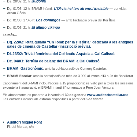
Bugonia
Ds. 28/02, 21 h: 
L’Olívia i el terratrèmol invisible
Dg. 01/03, 12 h: BRAM! Infantil. 
 — convidat: 
Arnau Gòdia
Los domingos
Dg. 01/03, 17.45 h: 
—
 amb l’actuació prèvia del Kor Ítsia
El último vikingo
Dg. 01/03, 21 h: 
I a més...
Dg. 22/02
: Ruta guiada “Un Tomb per la Història” dedicada a les antigues 
sales de cinema de Castellar (inscripció prèvia).
Dl. 23/02
: Trivial feminista del Col·lectiu Aspàsia a Cal Calissó.
Dc. 04/03
: Tertúlia de balanç del BRAM! a Cal Calissó.
BRAM! Gastronòmic
, amb la col·laboració de Comerç Castellar.
BRAM! Escolar
: amb la participació de més de 3.000 alumnes d’I3 a 2n de Batxillerat.
L’abonament del BRAM! inclou l’accés a 15 projeccions: és vàlid per a totes les sessions 
excepte la inauguració, el BRAM! Infantil i l’homenatge a Pere Joan Ventura.
Els abonaments es posaran a la venda el 
30 de gener
 a 
www.auditoricastellar.cat
. 
Les entrades individuals estaran disponibles a partir del 
6 de febrer
.
Auditori Miquel Pont
Pl. del Mercat, s/n