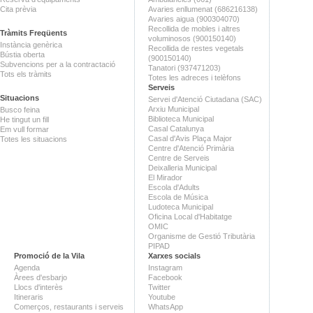
Cita prèvia
Avaries enllumenat (686216138)
Avaries aigua (900304070)
Recollida de mobles i altres
Tràmits Freqüents
voluminosos (900150140)
Instància genèrica
Recollida de restes vegetals
Bústia oberta
(900150140)
Subvencions per a la contractació
Tanatori (937471203)
Tots els tràmits
Totes les adreces i telèfons
Serveis
Situacions
Servei d'Atenció Ciutadana (SAC)
Arxiu Municipal
Busco feina
Biblioteca Municipal
He tingut un fill
Casal Catalunya
Em vull formar
Casal d'Avis Plaça Major
Totes les situacions
Centre d'Atenció Primària
Centre de Serveis
Deixalleria Municipal
El Mirador
Escola d'Adults
Escola de Música
Ludoteca Municipal
Oficina Local d'Habitatge
OMIC
Organisme de Gestió Tributària
PIPAD
Promoció de la Vila
Xarxes socials
Agenda
Instagram
Àrees d'esbarjo
Facebook
Llocs d'interès
Twitter
Itineraris
Youtube
Comerços, restaurants i serveis
WhatsApp