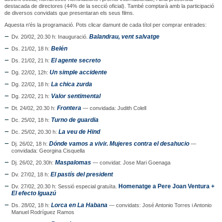
destacada de directores (44% de la secció oficial). També comptarà amb la participació 
de diversos convidats que presentaran els seus films.
Aquesta n'és la programació. Pots clicar damunt de cada títol per comprar entrades:
Balandrau, vent salvatge
Dv. 20/02, 20.30 h: Inauguració. 
Belén
Ds. 21/02, 18 h: 
El
 agente secreto
Ds. 21/02, 21 h: 
Un simple accidente
Dg. 22/02, 12h: 
La chica zurda
Dg. 22/02, 18 h: 
Valor sentimental
Dg. 22/02, 21 h: 
Frontera
Dt. 24/02, 20.30 h: 
 — convidada: Judith Colell
Turno de guardia
Dc. 25/02, 18 h: 
La veu de Hind
Dc. 25/02, 20.30 h: 
Dónde vamos a vivir. 
Mujeres contra el desahucio
Dj. 26/02, 18 h: 
 — 
convidada: Georgina Cisquella
Maspalomas
Dj. 26/02, 20.30h: 
 — convidat: Jose Mari Goenaga
El pastís del president
Dv. 27/02, 18 h: 
Homenatge a Pere Joan Ventura + 
Dv. 27/02, 20.30 h: Sessió especial gratuïta. 
El efecto Iguazú
Lorca en La Habana
Ds. 28/02, 18 h:
— convidats: José Antonio Torres i Antonio 
Manuel Rodríguez Ramos