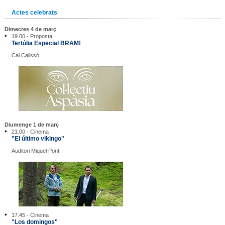
Actes celebrats
Dimecres 4 de març
19.00 - Proposta
Tertúlia Especial BRAM!
Cal Calissó
Diumenge 1 de març
21.00 - Cinema
"El último vikingo"
Auditori Miquel Pont
17.45 - Cinema
"Los domingos"