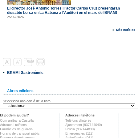
El director José Antonio Torres i l’actor Carlos Cruz presentaran
dissabte Lorca en La Habana a l’Auditori en el marc del BRAM!
25/02/2026
Més notícies
BRAM! Gastronòmic
Altres edicions
Selecciona una edició de la llista
Et podem ajudar?
Adreces i telèfons
Com arribar a Castellar
Telèfons d'interès
Adreces i telèfons
Ajuntament (937144040)
Farmàcies de guàrdia
Policia (937144830)
Horaris de transport públic
Emergències (112)
Reserva d'equipaments
Ambulàncies (061)