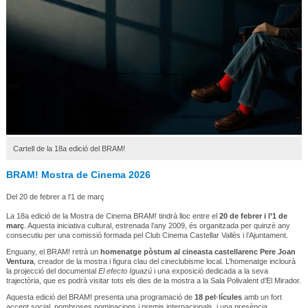
Cartell de la 18a edició del BRAM!
BRAM! Mostra de Cinema 2026
Del 20 de febrer a l'1 de març
La 18a edició de la Mostra de Cinema BRAM! tindrà lloc entre el 
20 de febrer i l’1 de 
març
. Aquesta iniciativa cultural, estrenada l’any 2009, és organitzada per quinzè any 
consecutiu per una comissió formada pel Club Cinema Castellar Vallès i l’Ajuntament.
Enguany, el BRAM! retrà un 
homenatge pòstum al cineasta castellarenc Pere Joan 
Ventura
, creador de la mostra i figura clau del cineclubisme local. L’homenatge inclourà 
la projecció del documental 
El efecto Iguazú
 i una exposició dedicada a la seva 
trajectòria, que es podrà visitar tots els dies de la mostra a la Sala Polivalent d’El Mirador.
Aquesta edició del BRAM! presenta una programació de 
18 pel·lícules
 amb un fort 
accent social, nombroses nominacions i premis internacionals, i una presència 