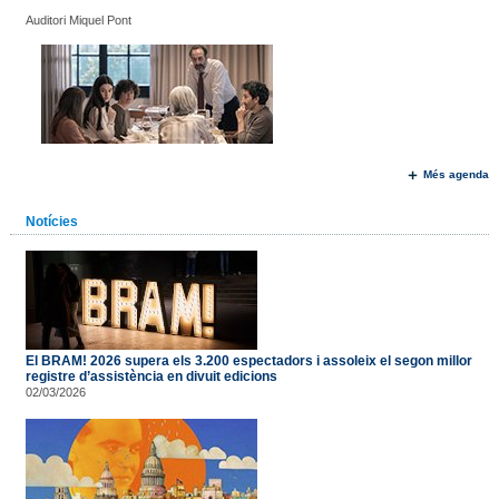
Auditori Miquel Pont
Més agenda
Notícies
El BRAM! 2026 supera els 3.200 espectadors i assoleix el segon millor
registre d’assistència en divuit edicions
02/03/2026