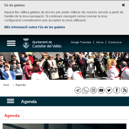
Ús de galetes
Aquest lloc utilitza galetes de tercers per poder millorar els nostres serveis a partir de
l'anàlisi de la teva navegació. Si continues navegant sense canviar la teva
configuració considerarem que acceptes la seva utilització.
Més informació sobre l'ús de les galetes
Google Translate
Inici
Contacte
Inici
Agenda
Agenda
Agenda