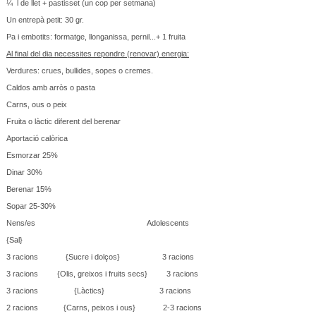
¼ l de llet + pastisset (un cop per setmana)
Un entrepà petit: 30 gr.
Pa i embotits: formatge, llonganissa, pernil...+ 1 fruita
Al final del dia necessites repondre (renovar) energia:
Verdures: crues, bullides, sopes o cremes.
Caldos amb arròs o pasta
Carns, ous o peix
Fruita o làctic diferent del berenar
Aportació calòrica
Esmorzar 25%
Dinar 30%
Berenar 15%
Sopar 25-30%
Nens/es Adolescents
{Sal}
3 racions {Sucre i dolços} 3 racions
3 racions {Olis, greixos i fruits secs} 3 racions
3 racions {Làctics} 3 racions
2 racions {Carns, peixos i ous} 2-3 racions