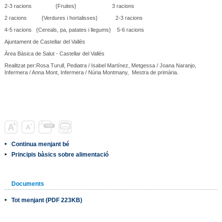
2-3 racions {Fruites} 3 racions
2 racions {Verdures i hortalisses} 2-3 racions
4-5 racions {Cereals, pa, patates i llegums} 5-6 racions
Ajuntament de Castellar del Vallès
Àrea Bàsica de Salut - Castellar del Vallès
Realitzat per:Rosa Turull, Pediatra / Isabel Martínez, Metgessa / Joana Naranjo,
Infermera / Anna Mont, Infermera / Núria Montmany, Mestra de primària.
Continua menjant bé
Principis bàsics sobre alimentació
Documents
Tot menjant (PDF 223KB)