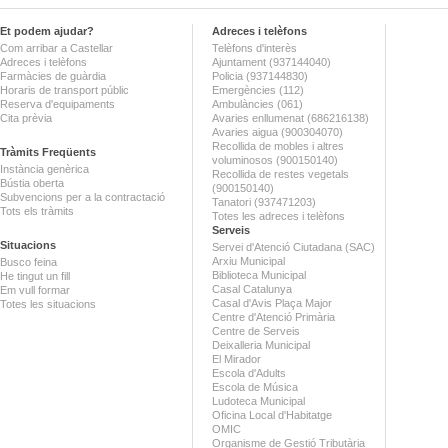
Et podem ajudar?
Adreces i telèfons
Com arribar a Castellar
Telèfons d'interès
Adreces i telèfons
Ajuntament (937144040)
Farmàcies de guàrdia
Policia (937144830)
Horaris de transport públic
Emergències (112)
Reserva d'equipaments
Ambulàncies (061)
Cita prèvia
Avaries enllumenat (686216138)
Avaries aigua (900304070)
Recollida de mobles i altres
Tràmits Freqüents
voluminosos (900150140)
Instància genèrica
Recollida de restes vegetals
Bústia oberta
(900150140)
Subvencions per a la contractació
Tanatori (937471203)
Tots els tràmits
Totes les adreces i telèfons
Serveis
Situacions
Servei d'Atenció Ciutadana (SAC)
Arxiu Municipal
Busco feina
Biblioteca Municipal
He tingut un fill
Casal Catalunya
Em vull formar
Casal d'Avis Plaça Major
Totes les situacions
Centre d'Atenció Primària
Centre de Serveis
Deixalleria Municipal
El Mirador
Escola d'Adults
Escola de Música
Ludoteca Municipal
Oficina Local d'Habitatge
OMIC
Organisme de Gestió Tributària