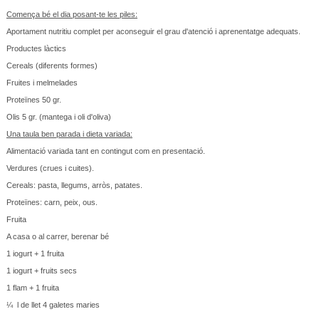
Comença bé el dia posant-te les piles:
Aportament nutritiu complet per aconseguir el grau d'atenció i aprenentatge adequats.
Productes làctics
Cereals (diferents formes)
Fruites i melmelades
Proteïnes 50 gr.
Olis 5 gr. (mantega i oli d'oliva)
Una taula ben parada i dieta variada:
Alimentació variada tant en contingut com en presentació.
Verdures (crues i cuites).
Cereals: pasta, llegums, arròs, patates.
Proteïnes: carn, peix, ous.
Fruita
A casa o al carrer, berenar bé
1 iogurt + 1 fruita
1 iogurt + fruits secs
1 flam + 1 fruita
¼ l de llet 4 galetes maries