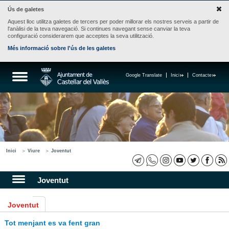
Ús de galetes
Aquest lloc utilitza galetes de tercers per poder millorar els nostres serveis a partir de
l'anàlisi de la teva navegació. Si continues navegant sense canviar la teva
configuració considerarem que acceptes la seva utilització.
Més informació sobre l'ús de les galetes
Google Translate
Inici
Contacte
Inici
Viure
Joventut
Joventut
Joventut
Tot menjant es va fent gran