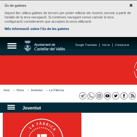
Ús de galetes
Aquest lloc utilitza galetes de tercers per poder millorar els nostres serveis a partir de
l'anàlisi de la teva navegació. Si continues navegant sense canviar la teva
configuració considerarem que acceptes la seva utilització.
Més informació sobre l'ús de les galetes
Google Translate
Inici
Contacte
Inici
Viure
Joventut
La Fàbrica
Joventut