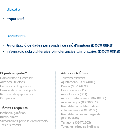
Ubicat a
Espai Tolrà
Documents
Autorització de dades personals i cessió d'imatges (DOCX 68KB)
Informació sobre al·lèrgies o intoleràncies alimentàries (DOCX 68KB)
Et podem ajudar?
Adreces i telèfons
Com arribar a Castellar
Telèfons d'interès
Adreces i telèfons
Ajuntament (937144040)
Farmàcies de guàrdia
Policia (937144830)
Horaris de transport públic
Emergències (112)
Reserva d'equipaments
Ambulàncies (061)
Cita prèvia
Avaries enllumenat (686216138)
Avaries aigua (900304070)
Recollida de mobles i altres
Tràmits Freqüents
voluminosos (900150140)
Instància genèrica
Recollida de restes vegetals
Bústia oberta
(900150140)
Subvencions per a la contractació
Tanatori (937471203)
Tots els tràmits
Totes les adreces i telèfons