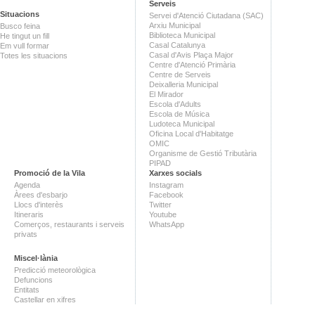
Serveis
Situacions
Servei d'Atenció Ciutadana (SAC)
Arxiu Municipal
Busco feina
Biblioteca Municipal
He tingut un fill
Casal Catalunya
Em vull formar
Casal d'Avis Plaça Major
Totes les situacions
Centre d'Atenció Primària
Centre de Serveis
Deixalleria Municipal
El Mirador
Escola d'Adults
Escola de Música
Ludoteca Municipal
Oficina Local d'Habitatge
OMIC
Organisme de Gestió Tributària
PIPAD
Promoció de la Vila
Xarxes socials
Agenda
Instagram
Àrees d'esbarjo
Facebook
Llocs d'interès
Twitter
Itineraris
Youtube
Comerços, restaurants i serveis
WhatsApp
privats
Miscel·lània
Predicció meteorològica
Defuncions
Entitats
Castellar en xifres