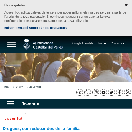
Ús de galetes
Aquest lloc utilitza galetes de tercers per poder millorar els nostres serveis a partir de
l'anàlisi de la teva navegació. Si continues navegant sense canviar la teva
configuració considerarem que acceptes la seva utilització.
Més informació sobre l'ús de les galetes
Google Translate
Inici
Contacte
Inici
Viure
Joventut
Joventut
Joventut
Drogues, com educar des de la família