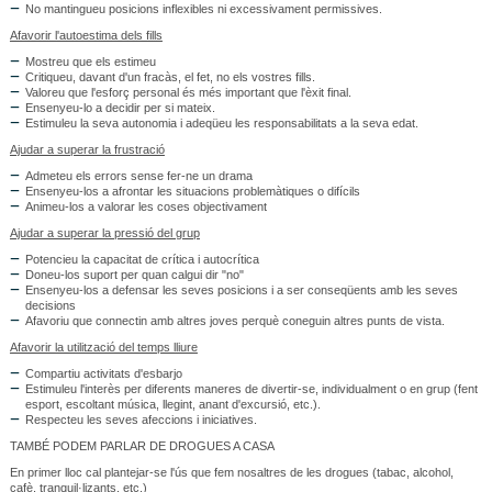
No mantingueu posicions inflexibles ni excessivament permissives.
Afavorir l'autoestima dels fills
Mostreu que els estimeu
Critiqueu, davant d'un fracàs, el fet, no els vostres fills.
Valoreu que l'esforç personal és més important que l'èxit final.
Ensenyeu-lo a decidir per si mateix.
Estimuleu la seva autonomia i adeqüeu les responsabilitats a la seva edat.
Ajudar a superar la frustració
Admeteu els errors sense fer-ne un drama
Ensenyeu-los a afrontar les situacions problemàtiques o difícils
Animeu-los a valorar les coses objectivament
Ajudar a superar la pressió del grup
Potencieu la capacitat de crítica i autocrítica
Doneu-los suport per quan calgui dir "no"
Ensenyeu-los a defensar les seves posicions i a ser conseqüents amb les seves
decisions
Afavoriu que connectin amb altres joves perquè coneguin altres punts de vista.
Afavorir la utilització del temps lliure
Compartiu activitats d'esbarjo
Estimuleu l'interès per diferents maneres de divertir-se, individualment o en grup (fent
esport, escoltant música, llegint, anant d'excursió, etc.).
Respecteu les seves afeccions i iniciatives.
TAMBÉ PODEM PARLAR DE DROGUES A CASA
En primer lloc cal plantejar-se l'ús que fem nosaltres de les drogues (tabac, alcohol,
cafè, tranquil·lizants, etc.)