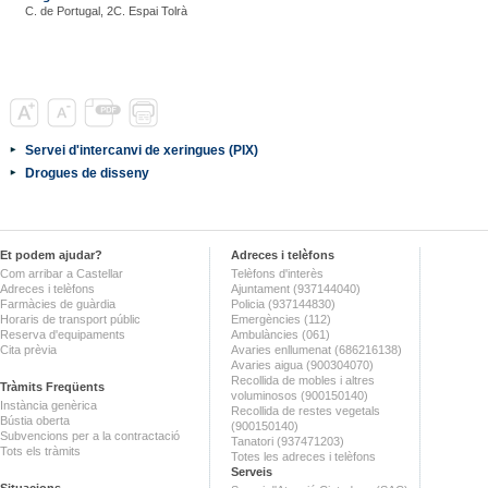
C. de Portugal, 2C. Espai Tolrà
Servei d'intercanvi de xeringues (PIX)
Drogues de disseny
Et podem ajudar?
Adreces i telèfons
Com arribar a Castellar
Telèfons d'interès
Adreces i telèfons
Ajuntament (937144040)
Farmàcies de guàrdia
Policia (937144830)
Horaris de transport públic
Emergències (112)
Reserva d'equipaments
Ambulàncies (061)
Cita prèvia
Avaries enllumenat (686216138)
Avaries aigua (900304070)
Recollida de mobles i altres
Tràmits Freqüents
voluminosos (900150140)
Instància genèrica
Recollida de restes vegetals
Bústia oberta
(900150140)
Subvencions per a la contractació
Tanatori (937471203)
Tots els tràmits
Totes les adreces i telèfons
Serveis
Situacions