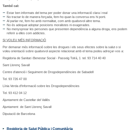
També cal:
Estar ben informats del tema per poder donar una informació clara i real
No tractar-lo de manera forçada, fem-ho quan la conversa ens hi porti.
Al parlar-ne, fem-ho amb normalitat, com amb qualsevol altre tema.
No és adequat adoptar posicions moralistes ni exagerades.
No menysprear les persones que presenten dependència a alguna droga, ens podem
referir a elles com addictes.
SI VOLEU MÉS INFORMACIÓ
Per demanar més informació sobre les drogues i els seus efectes sobre la salut o si
voleu orientació sobre qualsevol aspecte relacionat amb el tema podeu adreçar-vos a:
Regidoria de Sanitat i Benestar Social - Passeig Tolrà, 1 tel. 93 714 40 40
Sant Llorenç Savall
Centre d'atenció i Seguiment de Drogodependències de Sabadell
Tel. 93 726 47 00
Línia Verda d'Informació sobre les Drogodependències
Tel. 93 412 04 12
Ajuntament de Castellar del Vallès
Ajuntament de Sant Llorenç Savall
Diputació de Barcelona
Regidoria de Salut Pública i Comunitària