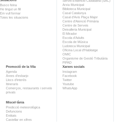
Servei d'Atenció Ciutadana (SAC)
Arxiu Municipal
Busco feina
Biblioteca Municipal
He tingut un fill
Casal Catalunya
Em vull formar
Casal d'Avis Plaça Major
Totes les situacions
Centre d'Atenció Primària
Centre de Serveis
Deixalleria Municipal
El Mirador
Escola d'Adults
Escola de Música
Ludoteca Municipal
Oficina Local d'Habitatge
OMIC
Organisme de Gestió Tributària
PIPAD
Promoció de la Vila
Xarxes socials
Agenda
Instagram
Àrees d'esbarjo
Facebook
Llocs d'interès
Twitter
Itineraris
Youtube
Comerços, restaurants i serveis
WhatsApp
privats
Miscel·lània
Predicció meteorològica
Defuncions
Entitats
Castellar en xifres