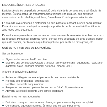
L'ADOLESCÈNCIA I LES DROGUES
L'adolescència és un període de transició de la vida de la persona entre la infància i la
joventut. És una etapa de transformacions físiques i psíquiques, que sovint es
caracteritza per la rebel·lia, els dubtes, l'autoafirmació de la personalitat i el risc.
En ella el/la jove comença a distanciar-se dels pares tot cercant la seva pòpia identitat.
Els amics comencen a adquirir una major importància per la necessitat d'identificació
amb joves de la seva edat.
És sovint en aquesta fase que comencen i/o accentuen la seva relació amb el consum d
les drogues. Ho fan per diferents raons: per ser més acceptats pel grup d'amics, pel fet
que està prohibit, per l'atracció que tenen pel risc, per sentir-se més grans, etc.
QUÈ ES POT FER DES DE LA FAMÍLIA?
Ser un bon model
Sigueu coherents amb allò que dieu.
Mostreu una conducta favorable a la salut (alimentació sana i equilibrada, realització
d'activitat física, consum moderat de tabac i alcohol, etc.)
Afavorir la convivència familiar
Parleu, el diàleg és necessari per establir una bona convivència.
No fugiu dels problemes, afronteu-los.
Realitzeu activitats conjuntament.
Respecteu les seves opinions i el seu espai "vital". Sigueu tolerants.
Afavoriu la reflexió conjunta vers temes quotidians.
Establir unes normes adequades
Delimiteu i marqueu unes normes clares, no pas masses i que es compleixin
Consensueu aquestes normes, és millor que no pas imposar-les