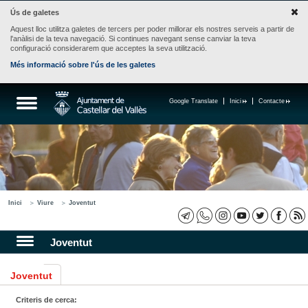
Ús de galetes
Aquest lloc utilitza galetes de tercers per poder millorar els nostres serveis a partir de
l'anàlisi de la teva navegació. Si continues navegant sense canviar la teva
configuració considerarem que acceptes la seva utilització.
Més informació sobre l'ús de les galetes
Google Translate
Inici
Contacte
Inici
Viure
Joventut
Joventut
Joventut
Criteris de cerca: