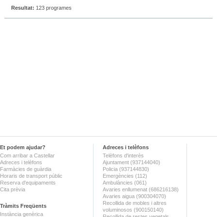
Resultat:
123 programes
Et podem ajudar?
Adreces i telèfons
Com arribar a Castellar
Telèfons d'interès
Adreces i telèfons
Ajuntament (937144040)
Farmàcies de guàrdia
Policia (937144830)
Horaris de transport públic
Emergències (112)
Reserva d'equipaments
Ambulàncies (061)
Cita prèvia
Avaries enllumenat (686216138)
Avaries aigua (900304070)
Recollida de mobles i altres
Tràmits Freqüents
voluminosos (900150140)
Instància genèrica
Recollida de restes vegetals