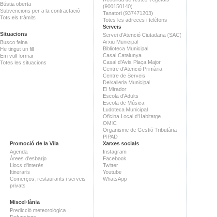
Bústia oberta
(900150140)
Subvencions per a la contractació
Tanatori (937471203)
Tots els tràmits
Totes les adreces i telèfons
Serveis
Situacions
Servei d'Atenció Ciutadana (SAC)
Arxiu Municipal
Busco feina
Biblioteca Municipal
He tingut un fill
Casal Catalunya
Em vull formar
Casal d'Avis Plaça Major
Totes les situacions
Centre d'Atenció Primària
Centre de Serveis
Deixalleria Municipal
El Mirador
Escola d'Adults
Escola de Música
Ludoteca Municipal
Oficina Local d'Habitatge
OMIC
Organisme de Gestió Tributària
PIPAD
Promoció de la Vila
Xarxes socials
Agenda
Instagram
Àrees d'esbarjo
Facebook
Llocs d'interès
Twitter
Itineraris
Youtube
Comerços, restaurants i serveis
WhatsApp
privats
Miscel·lània
Predicció meteorològica
Defuncions