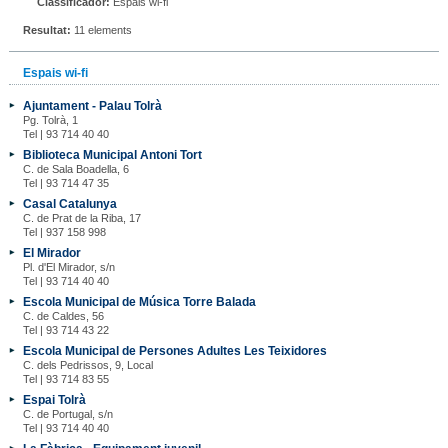
Classificador:
Espais wi-fi
Resultat:
11 elements
Espais wi-fi
Ajuntament - Palau Tolrà
Pg. Tolrà, 1
Tel | 93 714 40 40
Biblioteca Municipal Antoni Tort
C. de Sala Boadella, 6
Tel | 93 714 47 35
Casal Catalunya
C. de Prat de la Riba, 17
Tel | 937 158 998
El Mirador
Pl. d'El Mirador, s/n
Tel | 93 714 40 40
Escola Municipal de Música Torre Balada
C. de Caldes, 56
Tel | 93 714 43 22
Escola Municipal de Persones Adultes Les Teixidores
C. dels Pedrissos, 9, Local
Tel | 93 714 83 55
Espai Tolrà
C. de Portugal, s/n
Tel | 93 714 40 40