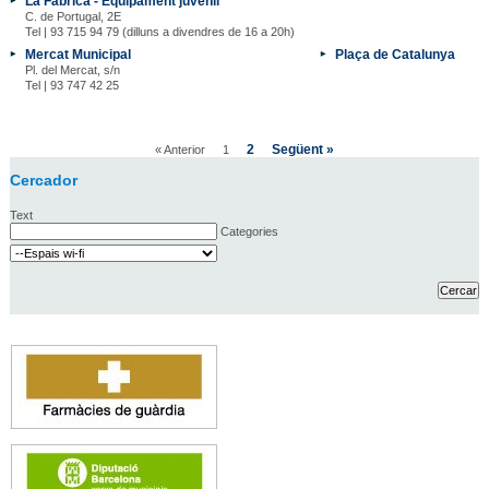
La Fàbrica - Equipament juvenil
C. de Portugal, 2E
Tel | 93 715 94 79 (dilluns a divendres de 16 a 20h)
Mercat Municipal
Plaça de Catalunya
Pl. del Mercat, s/n
Tel | 93 747 42 25
2
Següent »
« Anterior
1
Cercador
Text
Categories