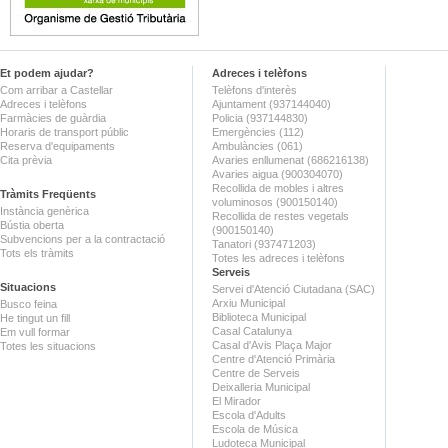
Et podem ajudar?
Adreces i telèfons
Com arribar a Castellar
Telèfons d'interès
Adreces i telèfons
Ajuntament (937144040)
Farmàcies de guàrdia
Policia (937144830)
Horaris de transport públic
Emergències (112)
Reserva d'equipaments
Ambulàncies (061)
Cita prèvia
Avaries enllumenat (686216138)
Avaries aigua (900304070)
Recollida de mobles i altres
Tràmits Freqüents
voluminosos (900150140)
Instància genèrica
Recollida de restes vegetals
Bústia oberta
(900150140)
Subvencions per a la contractació
Tanatori (937471203)
Tots els tràmits
Totes les adreces i telèfons
Serveis
Situacions
Servei d'Atenció Ciutadana (SAC)
Arxiu Municipal
Busco feina
Biblioteca Municipal
He tingut un fill
Casal Catalunya
Em vull formar
Casal d'Avis Plaça Major
Totes les situacions
Centre d'Atenció Primària
Centre de Serveis
Deixalleria Municipal
El Mirador
Escola d'Adults
Escola de Música
Ludoteca Municipal