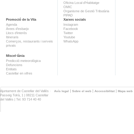
Oficina Local d'Habitatge
OMIC
Organisme de Gestió Tributària
PIPAD
Promoció de la Vila
Xarxes socials
Agenda
Instagram
Àrees d'esbarjo
Facebook
Llocs d'interès
Twitter
Itineraris
Youtube
Comerços, restaurants i serveis
WhatsApp
privats
Miscel·lània
Predicció meteorològica
Defuncions
Entitats
Castellar en xifres
Ajuntament de Castellar del Vallès ·
Avís legal
Sobre el web
Accessibilitat
Mapa web
Passeig Tolrà, 1 | 08211 Castellar
del Vallès | Tel. 93 714 40 40