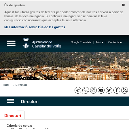
Ús de galetes
Aquest lloc utilitza galetes de tercers per poder millorar els nostres serveis a partir de
l'anàlisi de la teva navegació. Si continues navegant sense canviar la teva
configuració considerarem que acceptes la seva utilització.
Més informació sobre l'ús de les galetes
Google Translate
Inici
Contacte
Inici
Directori
Directori
Directori
Criteris de cerca: