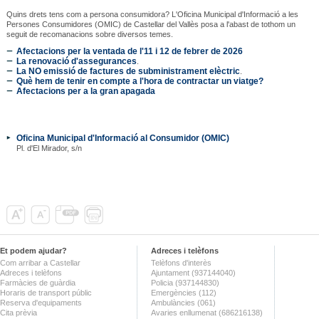
Quins drets tens com a persona consumidora? L'Oficina Municipal d'Informació a les
Persones Consumidores (OMIC) de Castellar del Vallès posa a l'abast de tothom un
seguit de recomanacions sobre diversos temes.
Afectacions per la ventada de l'11 i 12 de febrer de 2026
La renovació d'assegurances
.
La NO emissió de factures de subministrament elèctric
.
Què hem de tenir en compte a l'hora de contractar un viatge?
Afectacions per a la gran apagada
Oficina Municipal d'Informació al Consumidor (OMIC)
Pl. d'El Mirador, s/n
Et podem ajudar?
Adreces i telèfons
Com arribar a Castellar
Telèfons d'interès
Adreces i telèfons
Ajuntament (937144040)
Farmàcies de guàrdia
Policia (937144830)
Horaris de transport públic
Emergències (112)
Reserva d'equipaments
Ambulàncies (061)
Cita prèvia
Avaries enllumenat (686216138)