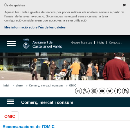
Ús de galetes
Aquest lloc utilitza galetes de tercers per poder millorar els nostres serveis a partir de
l'anàlisi de la teva navegació. Si continues navegant sense canviar la teva
configuració considerarem que acceptes la seva utilització.
Més informació sobre l'ús de les galetes
Google Translate
Inici
Contacte
Inici
Viure
Comerç, mercat i consum
OMIC
Comerç, mercat i consum
OMIC
Recomanacions de l'OMIC