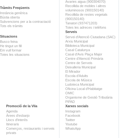
Avaries aigua (900304070)
Recollida de mobles i altres
Tràmits Freqüents
voluminosos (900150140)
Instància genèrica
Recollida de restes vegetals
Bústia oberta
(900150140)
Subvencions per a la contractació
Tanatori (937471203)
Tots els tràmits
Totes les adreces i telèfons
Serveis
Situacions
Servei d'Atenció Ciutadana (SAC)
Arxiu Municipal
Busco feina
Biblioteca Municipal
He tingut un fill
Casal Catalunya
Em vull formar
Casal d'Avis Plaça Major
Totes les situacions
Centre d'Atenció Primària
Centre de Serveis
Deixalleria Municipal
El Mirador
Escola d'Adults
Escola de Música
Ludoteca Municipal
Oficina Local d'Habitatge
OMIC
Organisme de Gestió Tributària
PIPAD
Promoció de la Vila
Xarxes socials
Agenda
Instagram
Àrees d'esbarjo
Facebook
Llocs d'interès
Twitter
Itineraris
Youtube
Comerços, restaurants i serveis
WhatsApp
privats