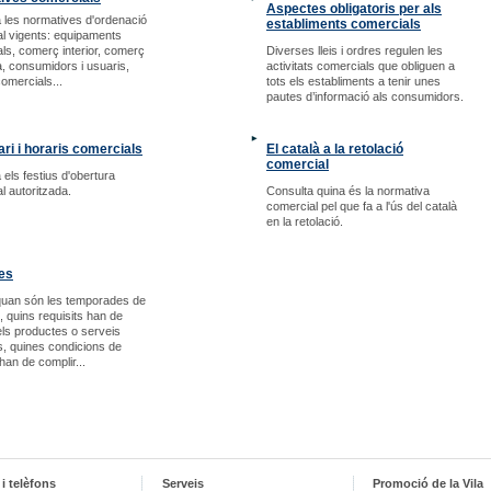
Aspectes obligatoris per als
 les normatives d'ordenació
establiments comercials
l vigents: equipaments
ls, comerç interior, comerç
Diverses lleis i ordres regulen les
a, consumidors i usuaris,
activitats comercials que obliguen a
comercials...
tots els establiments a tenir unes
pautes d’informació als consumidors.
ri i horaris comercials
El català a la retolació
comercial
 els festius d'obertura
l autoritzada.
Consulta quina és la normativa
comercial pel que fa a l'ús del català
en la retolació.
es
quan són les temporades de
, quins requisits han de
els productes o serveis
s, quines condicions de
han de complir...
i telèfons
Serveis
Promoció de la Vila