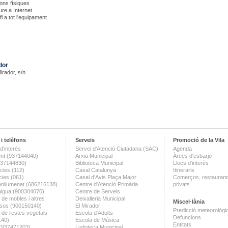
ons físiques
ure a Internet
i a tot l'equipament
dor
Mirador, s/n
i telèfons
Serveis
Promoció de la Vila
d'interès
Servei d'Atenció Ciutadana (SAC)
Agenda
nt (937144040)
Arxiu Municipal
Àrees d'esbarjo
(937144830)
Biblioteca Municipal
Llocs d'interès
ies (112)
Casal Catalunya
Itineraris
ies (061)
Casal d'Avis Plaça Major
Comerços, restaurants
enllumenat (686216138)
Centre d'Atenció Primària
privats
aigua (900304070)
Centre de Serveis
 de mobles i altres
Deixalleria Municipal
Miscel·lània
sos (900150140)
El Mirador
Predicció meteorològi
a de restes vegetals
Escola d'Adults
Defuncions
140)
Escola de Música
Entitats
 (937471203)
Ludoteca Municipal