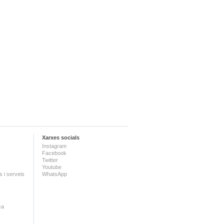
Xarxes socials
Instagram
Facebook
Twitter
Youtube
 i serveis
WhatsApp
ca