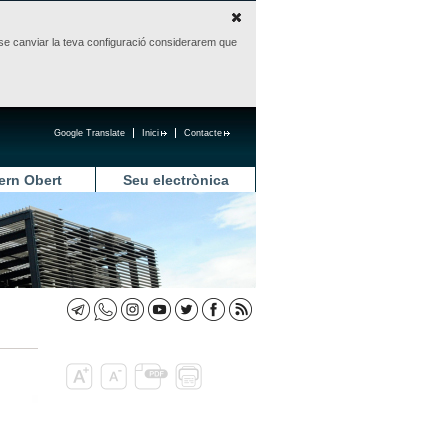
sense canviar la teva configuració considerarem que
Google Translate
Inici
Contacte
ern Obert
Seu electrònica