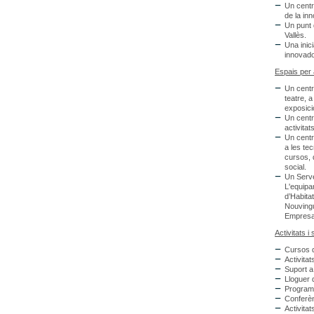
Un centr
de la inn
Un punt d
Vallès.
Una inici
innovado
Espais per 
Un centre
teatre, 
exposicio
Un centr
activita
Un centre
a les tec
cursos, 
social.
Un Servei
L'equipa
d’Habita
Nouvingu
Empresa
Activitats i
Cursos 
Activitat
Suport 
Lloguer 
Programa
Conferèn
Activitat