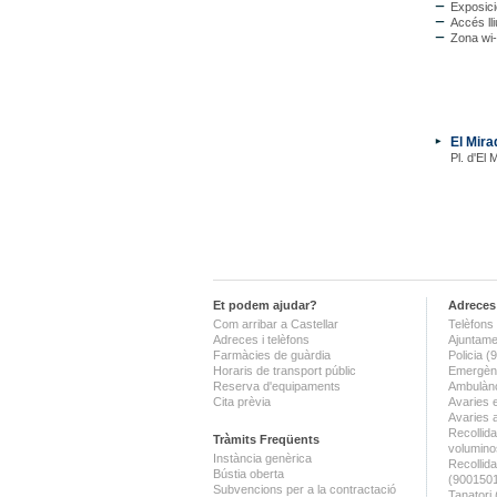
Exposici
Accés lli
Zona wi-f
El Mira
Pl. d'El 
Et podem ajudar?
Adreces 
Com arribar a Castellar
Telèfons 
Adreces i telèfons
Ajuntame
Farmàcies de guàrdia
Policia 
Horaris de transport públic
Emergènc
Reserva d'equipaments
Ambulànc
Cita prèvia
Avaries 
Avaries 
Recollida
Tràmits Freqüents
volumino
Instància genèrica
Recollid
Bústia oberta
(900150
Subvencions per a la contractació
Tanatori