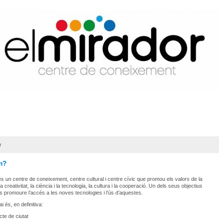
r
m?
és un centre de coneixement, centre cultural i centre cívic que promou els valors de la
la creativitat, la ciència i la tecnologia, la cultura i la cooperació. Un dels seus objectius
és promoure l’accés a les noves tecnologies i l’ús d’aquestes.
 és, en definitiva:
cte de ciutat