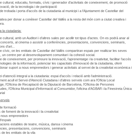
e cultural, educatiu, formatiu, cívic i generador d'activitats de coneixement, de promoció
ovació, de la tecnologia i de participació
e trobada i porta d'accés de la ciutadania al municipi i a l'Ajuntament de Castellar del
ativa per donar a conèixer Castellar del Vallès a la resta del món com a ciutat creativa i
ra.
a la ciutadania:
 cultural, amb un Auditori i d’altres sales per acollir tot tipus d’actes. On es podrà anar al
a concerts, al cinema o assistir a conferències, presentacions, convencions, seminaris,
ns d'art...
e cívic, on les entitats de Castellar del Vallès compartiran espais per realitzar les seves
ts, un centre per al desenvolupament comunitari i la cohesió social.
 de coneixement, per promoure la innovació, l’aprenentatge i la creativitat, facilitar l’accés
nologies de la informació, potenciar les capacitats d’innovació de la ciutadania, oferir
donar suport a nous emprenedors i generar activitats al servei de la creativitat econòmica i
 d'atenció integral a la ciutadania: espai d'accés i relació amb l’administració.
ment acull el Servei d’Atenció Ciutadana i d’altres serveis com ara l’Oficia Local
tge, l’Oficina de Recaptació de la Diputació de Barcelona, l’Oficina de Persones
des, l’Oficina Municipal d’Informació al Consumidor, l'oficina d'AGBAR i la Finestreta Única
rial
 serveis
de formació
s de foment de la innovació i la creativitat
a nous emprenedors
d'espais
cions estables de teatre, música, dansa i cinema
cies, presentacions, convencions, seminaris
s de les entitats de la vila