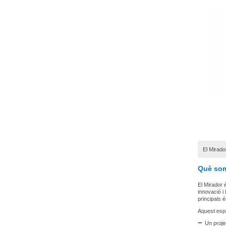
El Mirado
Què so
El Mirador 
innovació i 
principals 
Aquest espai
Un proje