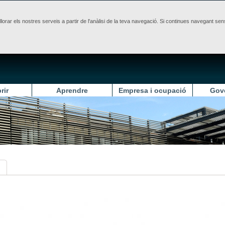
illorar els nostres serveis a partir de l'anàlisi de la teva navegació. Si continues navegant 
rir
Aprendre
Empresa i ocupació
Gov
?