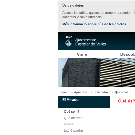
Ús de galetes
Aquest lloc utilitza galetes de tercers per poder m
acceptes la seva utilització.
Més informació sobre l'ús de les galetes
Viure
Descob
Inici
Aprendre
El Mirador
Què som?
El Mirador
Què és
Què som?
Què oferim?
Espais
Lab Castellar