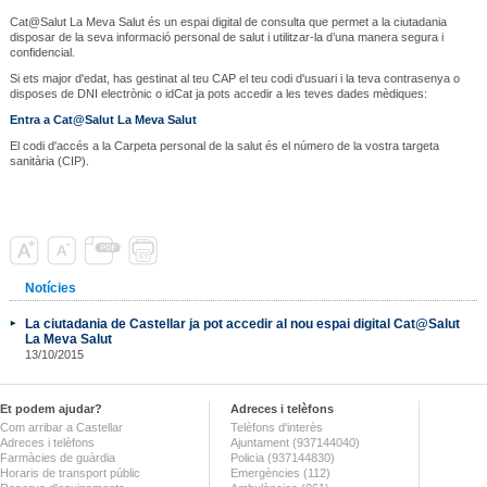
Cat@Salut La Meva Salut és un espai digital de consulta que permet a la ciutadania
disposar de la seva informació personal de salut i utilitzar-la d’una manera segura i
confidencial.
Si ets major d'edat, has gestinat al teu CAP el teu codi d'usuari i la teva contrasenya o
disposes de DNI electrònic o idCat ja pots accedir a les teves dades mèdiques:
Entra a Cat@Salut La Meva Salut
El codi d'accés a la Carpeta personal de la salut és el número de la vostra targeta
sanitària (CIP).
Notícies
La ciutadania de Castellar ja pot accedir al nou espai digital Cat@Salut
La Meva Salut
13/10/2015
Et podem ajudar?
Adreces i telèfons
Com arribar a Castellar
Telèfons d'interès
Adreces i telèfons
Ajuntament (937144040)
Farmàcies de guàrdia
Policia (937144830)
Horaris de transport públic
Emergències (112)