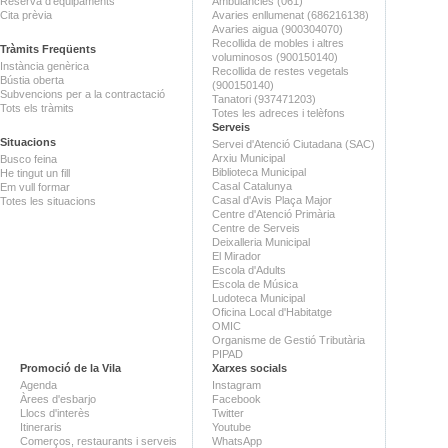
Reserva d'equipaments
Ambulàncies (061)
Cita prèvia
Avaries enllumenat (686216138)
Avaries aigua (900304070)
Recollida de mobles i altres
Tràmits Freqüents
voluminosos (900150140)
Instància genèrica
Recollida de restes vegetals
Bústia oberta
(900150140)
Subvencions per a la contractació
Tanatori (937471203)
Tots els tràmits
Totes les adreces i telèfons
Serveis
Situacions
Servei d'Atenció Ciutadana (SAC)
Arxiu Municipal
Busco feina
Biblioteca Municipal
He tingut un fill
Casal Catalunya
Em vull formar
Casal d'Avis Plaça Major
Totes les situacions
Centre d'Atenció Primària
Centre de Serveis
Deixalleria Municipal
El Mirador
Escola d'Adults
Escola de Música
Ludoteca Municipal
Oficina Local d'Habitatge
OMIC
Organisme de Gestió Tributària
PIPAD
Promoció de la Vila
Xarxes socials
Agenda
Instagram
Àrees d'esbarjo
Facebook
Llocs d'interès
Twitter
Itineraris
Youtube
Comerços, restaurants i serveis
WhatsApp