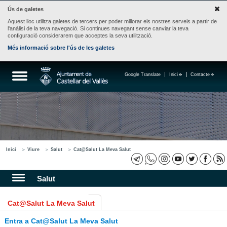
Ús de galetes
Aquest lloc utilitza galetes de tercers per poder millorar els nostres serveis a partir de
l'anàlisi de la teva navegació. Si continues navegant sense canviar la teva
configuració considerarem que acceptes la seva utilització.
Més informació sobre l'ús de les galetes
Google Translate
Inici
Contacte
Inici
Viure
Salut
Cat@Salut La Meva Salut
Salut
Cat@Salut La Meva Salut
Entra a Cat@Salut La Meva Salut