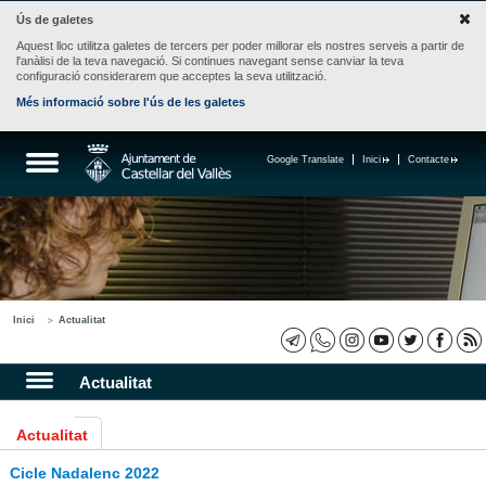
Ús de galetes
Aquest lloc utilitza galetes de tercers per poder millorar els nostres serveis a partir de
l'anàlisi de la teva navegació. Si continues navegant sense canviar la teva
configuració considerarem que acceptes la seva utilització.
Més informació sobre l'ús de les galetes
Google Translate
Inici
Contacte
Inici
Actualitat
Actualitat
Actualitat
Cicle Nadalenc 2022