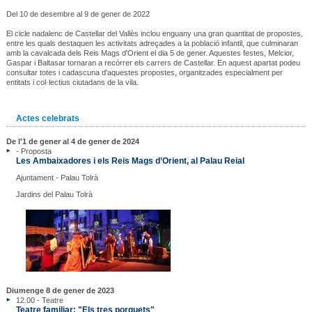
Del 10 de desembre al 9 de gener de 2022
El cicle nadalenc de Castellar del Vallès inclou enguany una gran quantitat de propostes,
entre les quals destaquen les activitats adreçades a la població infantil, que culminaran
amb la cavalcada dels Reis Mags d'Orient el dia 5 de gener. Aquestes festes, Melcior,
Gaspar i Baltasar tornaran a recórrer els carrers de Castellar. En aquest apartat podeu
consultar totes i cadascuna d'aquestes propostes, organitzades especialment per
entitats i col·lectius ciutadans de la vila.
Actes celebrats
De l'1 de gener al 4 de gener de 2024
- Proposta
Les Ambaixadores i els Reis Mags d’Orient, al Palau Reial
Ajuntament - Palau Tolrà
Jardins del Palau Tolrà
Diumenge 8 de gener de 2023
12.00 - Teatre
Teatre familiar: "Els tres porquets"