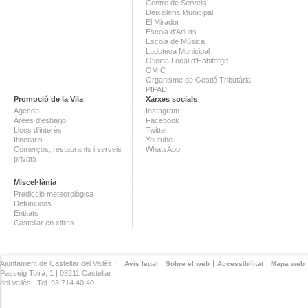
Centre de Serveis
Deixalleria Municipal
El Mirador
Escola d'Adults
Escola de Música
Ludoteca Municipal
Oficina Local d'Habitatge
OMIC
Organisme de Gestió Tributària
PIPAD
Promoció de la Vila
Xarxes socials
Agenda
Instagram
Àrees d'esbarjo
Facebook
Llocs d'interès
Twitter
Itineraris
Youtube
Comerços, restaurants i serveis
WhatsApp
privats
Miscel·lània
Predicció meteorològica
Defuncions
Entitats
Castellar en xifres
Ajuntament de Castellar del Vallès ·
Avís legal
Sobre el web
Accessibilitat
Mapa web
Passeig Tolrà, 1 | 08211 Castellar
del Vallès | Tel. 93 714 40 40