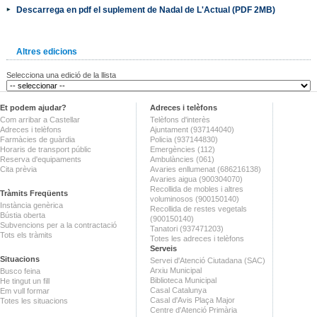
Descarrega en pdf el suplement de Nadal de L'Actual (PDF 2MB)
Altres edicions
Selecciona una edició de la llista
Et podem ajudar?
Adreces i telèfons
Com arribar a Castellar
Telèfons d'interès
Adreces i telèfons
Ajuntament (937144040)
Farmàcies de guàrdia
Policia (937144830)
Horaris de transport públic
Emergències (112)
Reserva d'equipaments
Ambulàncies (061)
Cita prèvia
Avaries enllumenat (686216138)
Avaries aigua (900304070)
Recollida de mobles i altres
Tràmits Freqüents
voluminosos (900150140)
Instància genèrica
Recollida de restes vegetals
Bústia oberta
(900150140)
Subvencions per a la contractació
Tanatori (937471203)
Tots els tràmits
Totes les adreces i telèfons
Serveis
Situacions
Servei d'Atenció Ciutadana (SAC)
Arxiu Municipal
Busco feina
Biblioteca Municipal
He tingut un fill
Casal Catalunya
Em vull formar
Casal d'Avis Plaça Major
Totes les situacions
Centre d'Atenció Primària