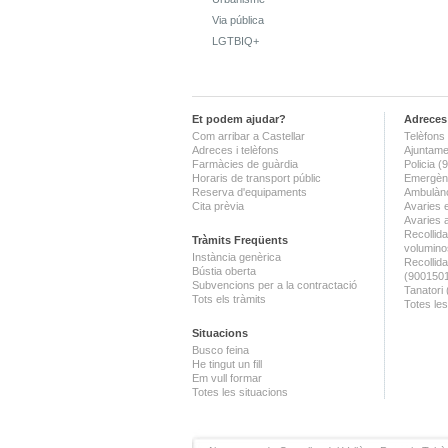
Via pública
LGTBIQ+
Et podem ajudar?
Adreces 
Com arribar a Castellar
Telèfons 
Adreces i telèfons
Ajuntame
Farmàcies de guàrdia
Policia 
Horaris de transport públic
Emergènc
Reserva d'equipaments
Ambulànc
Cita prèvia
Avaries 
Avaries 
Recollida
Tràmits Freqüents
volumino
Instància genèrica
Recollid
Bústia oberta
(900150
Subvencions per a la contractació
Tanatori
Tots els tràmits
Totes les
Situacions
Busco feina
He tingut un fill
Em vull formar
Totes les situacions