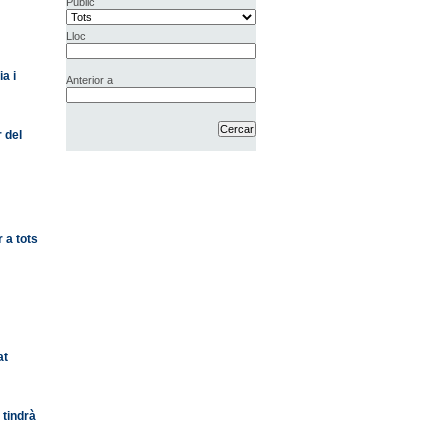
Públic
Lloc
a i
Anterior a
 del
 a tots
at
 tindrà