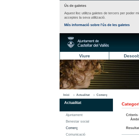
Ús de galetes
Aquest lloc utilitza galetes de tercers per poder m
acceptes la seva utilització.
Més informació sobre l'ús de les galetes
Viure
Descob
Inici
Actualitat
Comerç
Actualitat
Categori
Ajuntament
Criteris
Àmbi
Benestar social
Comerç
Resulta
Comunicació