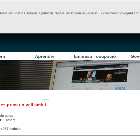
illorar els nostres serveis a partir de l'anàlisi de la teva navegació. Si continues navegant 
rir
Aprendre
Empresa i ocupació
Gov
es primer nivell ambit
 de cerca:
t:
Comerç
t:
287 notícies