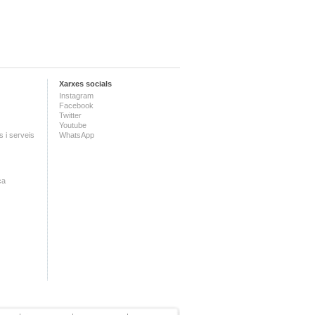
Xarxes socials
Instagram
Facebook
Twitter
Youtube
 i serveis
WhatsApp
ca