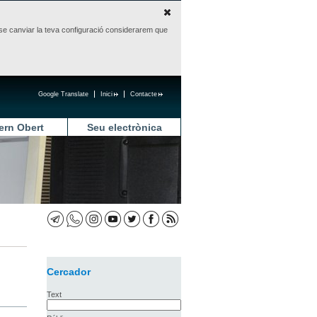
sense canviar la teva configuració considerarem que
Google Translate
Inici
Contacte
ern Obert
Seu electrònica
Cercador
Text