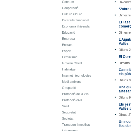
Consum
Divendre
Cooperació
S’obre 
Cultura i lleure
Dimecre
Diversitat funcional
El Tast
comerç 
Economia i hisenda
Educació
Dimecre
Empresa
L’Ajunt
Vallès
Entitats
Dilluns 2
Esport
El Corr
Feminisme
Dimarts 1
Govern Obert
Habitatge
Castell
els púb
Internet i tecnologies
Dilluns 
Medi ambient
Una qua
Ocupació
artesan
Promoció de la vila
Dilluns 
Protecció civil
Els res
Salut
Vallès 
Seguretat
Dijous 
Societat
Un nou 
Transport i mobilitat
lloc d
Urbanisme