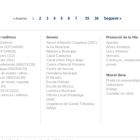
2
3
4
5
6
7
35
36
Següent »
« Anterior
1
...
i telèfons
Serveis
Promoció de la Vila
d'interès
Servei d'Atenció Ciutadana (SAC)
Agenda
nt (937144040)
Arxiu Municipal
Àrees d'esbarjo
(937144830)
Biblioteca Municipal
Llocs d'interès
ies (112)
Casal Catalunya
Itineraris
ies (061)
Casal d'Avis Plaça Major
Comerços, restaurants
enllumenat (686216138)
Centre d'Atenció Primària
privats
aigua (900304070)
Centre de Serveis
 de mobles i altres
Deixalleria Municipal
Miscel·lània
sos (900150140)
El Mirador
Predicció meteorològi
a de restes vegetals
Escola d'Adults
Defuncions
140)
Escola de Música
Entitats
 (937471203)
Ludoteca Municipal
Castellar en xifres
 adreces i telèfons
Oficina Local d'Habitatge
OMIC
Organisme de Gestió Tributària
PIPAD