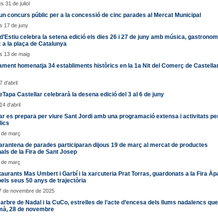
s 31 de juliol
un concurs públic per a la concessió de cinc parades al Mercat Municipal
s 17 de juny
 d’Estiu celebra la setena edició els dies 26 i 27 de juny amb música, gastronomi
a la plaça de Catalunya
s 13 de maig
ament homenatja 34 establiments històrics en la 1a Nit del Comerç de Castellar
7 d'abril
eTapa Castellar celebrarà la desena edició del 3 al 6 de juny
4 d'abril
ar es prepara per viure Sant Jordi amb una programació extensa i activitats per
lics
9 de març
rantena de parades participaran dijous 19 de març al mercat de productes
als de la Fira de Sant Josep
9 de març
taurants Mas Umbert i Garbí i la xarcuteria Prat Torras, guardonats a la Fira Àp
pels seus 50 anys de trajectòria
27 de novembre de 2025
arbre de Nadal i la CuCo, estrelles de l’acte d’encesa dels llums nadalencs que
emà, 28 de novembre