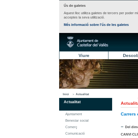
Ús de galetes
Aquest lloc utilitza galetes de tercers per poder m
acceptes la seva utilització.
Més informació sobre l'ús de les galetes
Viure
Descob
Inici
Actualitat
Actualitat
Actualit
Carrers
Ajuntament
Benestar social
Comerç
Del dim
Comunicació
CANVI CL