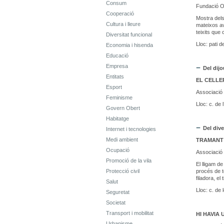
Consum
Fundació O
Cooperació
Mostra dels
Cultura i lleure
mateixos av
teixits que
Diversitat funcional
Lloc: pati 
Economia i hisenda
Educació
Empresa
Del dij
Entitats
EL CELLE
Esport
Associació 
Feminisme
Lloc: c. de
Govern Obert
Habitatge
Del div
Internet i tecnologies
Medi ambient
TRAMANT 
Ocupació
Associació 
Promoció de la vila
El lligam de
Protecció civil
procés de t
filadora, el 
Salut
Lloc: c. de
Seguretat
Societat
Transport i mobilitat
HI HAVIA 
Urbanisme