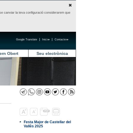
sense canviar la teva configuració considerarem que
Google Translate
Inici
Contacte
ern Obert
Seu electrònica
Festa Major de Castellar del
Vallès 2025