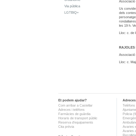
Associació 
Via pública
Us convidem
LGTBIQ+
dels contes
personatges
rondallaires
les 19 h. V
Lloc: c. de
RAJOLES 
Associació 
Lloc: c. Maj
Et podem ajudar?
Adreces 
Com arribar a Castellar
Telèfons 
Adreces i telèfons
Ajuntame
Farmàcies de guàrdia
Policia 
Horaris de transport públic
Emergènc
Reserva d'equipaments
Ambulànc
Cita prèvia
Avaries 
Avaries 
Recollida