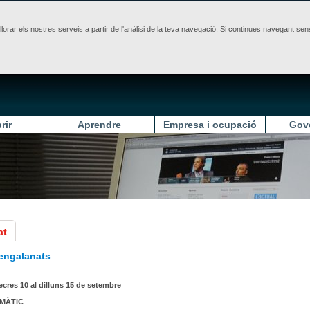
illorar els nostres serveis a partir de l'anàlisi de la teva navegació. Si continues navegant 
rir
Aprendre
Empresa i ocupació
Gov
at
 engalanats
ecres 10 al dilluns 15 de setembre
IMÀTIC