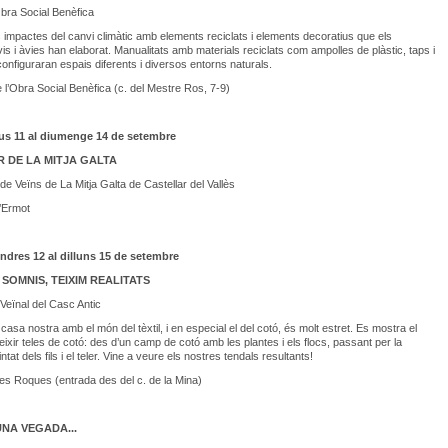
bra Social Benèfica
 impactes del canvi climàtic amb elements reciclats i elements decoratius que els
is i àvies han elaborat. Manualitats amb materials reciclats com ampolles de plàstic, taps i
 configuraran espais diferents i diversos entorns naturals.
de l’Obra Social Benèfica (c. del Mestre Ros, 7-9)
ous 11 al diumenge 14 de setembre
R DE LA MITJA GALTA
de Veïns de La Mitja Galta de Castellar del Vallès
 l’Ermot
endres 12 al dilluns 15 de setembre
SOMNIS, TEIXIM REALITATS
Veïnal del Casc Antic
 casa nostra amb el món del tèxtil, i en especial el del cotó, és molt estret. Es mostra el
eixir teles de cotó: des d’un camp de cotó amb les plantes i els flocs, passant per la
tintat dels fils i el teler. Vine a veure els nostres tendals resultants!
 les Roques (entrada des del c. de la Mina)
UNA VEGADA...