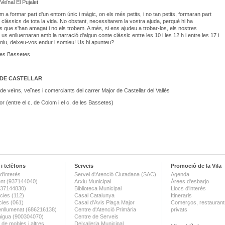
Veïnal El Pujalet
 a formar part d'un entorn únic i màgic, on els més petits, i no tan petits, formaran part
 clàssics de tota la vida. No obstant, necessitarem la vostra ajuda, perquè hi ha
 que s'han amagat i no els trobem. A més, si ens ajudeu a trobar-los, els nostres
 us enlluernaran amb la narració d'algun conte clàssic entre les 10 i les 12 h i entre les 17 i
eniu, deixeu-vos endur i somieu! Us hi apunteu?
 les Bassetes
DE CASTELLAR
de veïns, veïnes i comerciants del carrer Major de Castellar del Vallès
or (entre el c. de Colom i el c. de les Bassetes)
i telèfons
Serveis
Promoció de la Vila
d'interès
Servei d'Atenció Ciutadana (SAC)
Agenda
nt (937144040)
Arxiu Municipal
Àrees d'esbarjo
(937144830)
Biblioteca Municipal
Llocs d'interès
ies (112)
Casal Catalunya
Itineraris
ies (061)
Casal d'Avis Plaça Major
Comerços, restaurants
enllumenat (686216138)
Centre d'Atenció Primària
privats
aigua (900304070)
Centre de Serveis
 de mobles i altres
Deixalleria Municipal