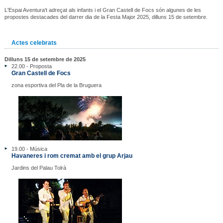
L'Espai Aventura't adreçat als infants i el Gran Castell de Focs són algunes de les
propostes destacades del darrer dia de la Festa Major 2025, dilluns 15 de setembre.
Actes celebrats
Dilluns 15 de setembre de 2025
22.00 - Proposta
Gran Castell de Focs
zona esportiva del Pla de la Bruguera
19.00 - Música
Havaneres i rom cremat amb el grup Arjau
Jardins del Palau Tolrà