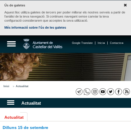
Ús de galetes
Aquest lloc utilitza galetes de tercers per poder millorar els nostres serveis a partir de
l'anàlisi de la teva navegació. Si continues navegant sense canviar la teva
configuració considerarem que acceptes la seva utilització.
Més informació sobre l'ús de les galetes
Google Translate
Inici
Contacte
Inici
Actualitat
Actualitat
Actualitat
Dilluns 15 de setembre