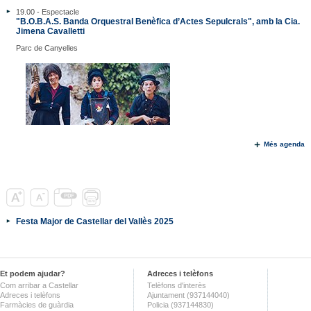
19.00 - Espectacle
"B.O.B.A.S. Banda Orquestral Benèfica d’Actes Sepulcrals", amb la Cia.
Jimena Cavalletti
Parc de Canyelles
Més agenda
Festa Major de Castellar del Vallès 2025
Et podem ajudar?
Adreces i telèfons
Com arribar a Castellar
Telèfons d'interès
Adreces i telèfons
Ajuntament (937144040)
Farmàcies de guàrdia
Policia (937144830)