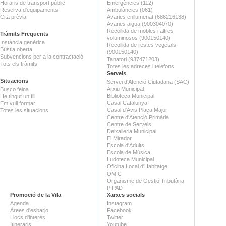
Horaris de transport públic
Emergències (112)
Reserva d'equipaments
Ambulàncies (061)
Cita prèvia
Avaries enllumenat (686216138)
Avaries aigua (900304070)
Recollida de mobles i altres
Tràmits Freqüents
voluminosos (900150140)
Instància genèrica
Recollida de restes vegetals
Bústia oberta
(900150140)
Subvencions per a la contractació
Tanatori (937471203)
Tots els tràmits
Totes les adreces i telèfons
Serveis
Situacions
Servei d'Atenció Ciutadana (SAC)
Arxiu Municipal
Busco feina
Biblioteca Municipal
He tingut un fill
Casal Catalunya
Em vull formar
Casal d'Avis Plaça Major
Totes les situacions
Centre d'Atenció Primària
Centre de Serveis
Deixalleria Municipal
El Mirador
Escola d'Adults
Escola de Música
Ludoteca Municipal
Oficina Local d'Habitatge
OMIC
Organisme de Gestió Tributària
PIPAD
Promoció de la Vila
Xarxes socials
Agenda
Instagram
Àrees d'esbarjo
Facebook
Llocs d'interès
Twitter
Itineraris
Youtube