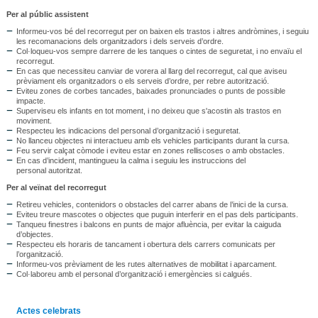
Per al públic assistent
Informeu-vos bé del recorregut per on baixen els trastos i altres andròmines, i seguiu
les recomanacions dels organitzadors i dels serveis d’ordre.
Col·loqueu-vos sempre darrere de les tanques o cintes de seguretat, i no envaïu el
recorregut.
En cas que necessiteu canviar de vorera al llarg del recorregut, cal que aviseu
prèviament els organitzadors o els serveis d’ordre, per rebre autorització.
Eviteu zones de corbes tancades, baixades pronunciades o punts de possible
impacte.
Superviseu els infants en tot moment, i no deixeu que s'acostin als trastos en
moviment.
Respecteu les indicacions del personal d’organització i seguretat.
No llanceu objectes ni interactueu amb els vehicles participants durant la cursa.
Feu servir calçat còmode i eviteu estar en zones relliscoses o amb obstacles.
En cas d’incident, mantingueu la calma i seguiu les instruccions del
personal autoritzat.
Per al veïnat del recorregut
Retireu vehicles, contenidors o obstacles del carrer abans de l’inici de la cursa.
Eviteu treure mascotes o objectes que puguin interferir en el pas dels participants.
Tanqueu finestres i balcons en punts de major afluència, per evitar la caiguda
d’objectes.
Respecteu els horaris de tancament i obertura dels carrers comunicats per
l’organització.
Informeu-vos prèviament de les rutes alternatives de mobilitat i aparcament.
Col·laboreu amb el personal d’organització i emergències si calgués.
Actes celebrats