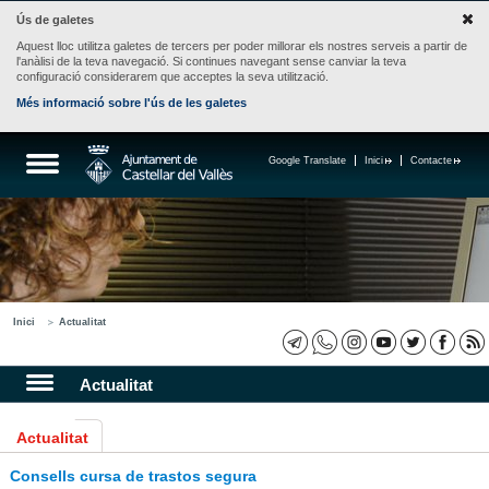
Ús de galetes
Aquest lloc utilitza galetes de tercers per poder millorar els nostres serveis a partir de
l'anàlisi de la teva navegació. Si continues navegant sense canviar la teva
configuració considerarem que acceptes la seva utilització.
Més informació sobre l'ús de les galetes
Google Translate
Inici
Contacte
Inici
Actualitat
Actualitat
Actualitat
Consells cursa de trastos segura