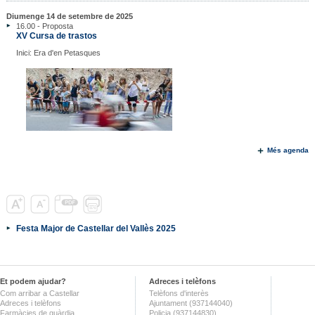
Diumenge 14 de setembre de 2025
16.00 - Proposta
XV Cursa de trastos
Inici: Era d'en Petasques
Més agenda
Festa Major de Castellar del Vallès 2025
Et podem ajudar?
Adreces i telèfons
Com arribar a Castellar
Telèfons d'interès
Adreces i telèfons
Ajuntament (937144040)
Farmàcies de guàrdia
Policia (937144830)