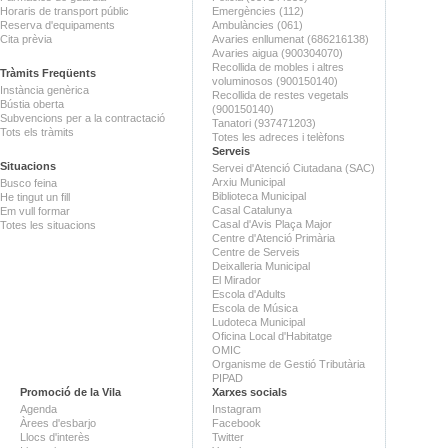
Horaris de transport públic
Emergències (112)
Reserva d'equipaments
Ambulàncies (061)
Cita prèvia
Avaries enllumenat (686216138)
Avaries aigua (900304070)
Recollida de mobles i altres
Tràmits Freqüents
voluminosos (900150140)
Instància genèrica
Recollida de restes vegetals
Bústia oberta
(900150140)
Subvencions per a la contractació
Tanatori (937471203)
Tots els tràmits
Totes les adreces i telèfons
Serveis
Situacions
Servei d'Atenció Ciutadana (SAC)
Arxiu Municipal
Busco feina
Biblioteca Municipal
He tingut un fill
Casal Catalunya
Em vull formar
Casal d'Avis Plaça Major
Totes les situacions
Centre d'Atenció Primària
Centre de Serveis
Deixalleria Municipal
El Mirador
Escola d'Adults
Escola de Música
Ludoteca Municipal
Oficina Local d'Habitatge
OMIC
Organisme de Gestió Tributària
PIPAD
Promoció de la Vila
Xarxes socials
Agenda
Instagram
Àrees d'esbarjo
Facebook
Llocs d'interès
Twitter