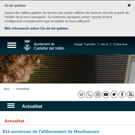
Ús de galetes
Aquest lloc utilitza galetes de tercers per poder millorar els nostres serveis a partir de
l'anàlisi de la teva navegació. Si continues navegant sense canviar la teva
configuració considerarem que acceptes la seva utilització.
Més informació sobre l'ús de les galetes
Google Translate
Inici
Contacte
Inici
Actualitat
Actualitat
Actualitat
81è aniversari de l'alliberament de Mauthausen