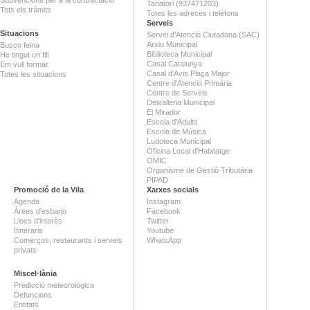
Tanatori (937471203)
Tots els tràmits
Totes les adreces i telèfons
Serveis
Situacions
Servei d'Atenció Ciutadana (SAC)
Arxiu Municipal
Busco feina
Biblioteca Municipal
He tingut un fill
Casal Catalunya
Em vull formar
Casal d'Avis Plaça Major
Totes les situacions
Centre d'Atenció Primària
Centre de Serveis
Deixalleria Municipal
El Mirador
Escola d'Adults
Escola de Música
Ludoteca Municipal
Oficina Local d'Habitatge
OMIC
Organisme de Gestió Tributària
PIPAD
Promoció de la Vila
Xarxes socials
Agenda
Instagram
Àrees d'esbarjo
Facebook
Llocs d'interès
Twitter
Itineraris
Youtube
Comerços, restaurants i serveis
WhatsApp
privats
Miscel·lània
Predicció meteorològica
Defuncions
Entitats