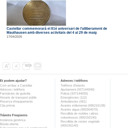
Castellar commemorarà el 81è aniversari de l’alliberament de
Mauthausen amb diverses activitats del 4 al 29 de maig
17/04/2026
Et podem ajudar?
Adreces i telèfons
Com arribar a Castellar
Telèfons d'interès
Adreces i telèfons
Ajuntament (937144040)
Farmàcies de guàrdia
Policia (937144830)
Horaris de transport públic
Emergències (112)
Reserva d'equipaments
Ambulàncies (061)
Cita prèvia
Avaries enllumenat (686216138)
Avaries aigua (900304070)
Recollida de mobles i altres
Tràmits Freqüents
voluminosos (900150140)
Instància genèrica
Recollida de restes vegetals
Bústia oberta
(900150140)
Subvencions per a la contractació