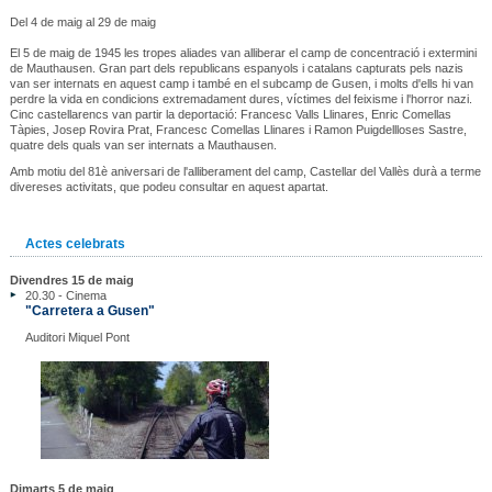
Del 4 de maig al 29 de maig
El 5 de maig de 1945 les tropes aliades van alliberar el camp de concentració i extermini
de Mauthausen. Gran part dels republicans espanyols i catalans capturats pels nazis
van ser internats en aquest camp i també en el subcamp de Gusen, i molts d'ells hi van
perdre la vida en condicions extremadament dures, víctimes del feixisme i l'horror nazi.
Cinc castellarencs van partir la deportació: Francesc Valls Llinares, Enric Comellas
Tàpies, Josep Rovira Prat, Francesc Comellas Llinares i Ramon Puigdellloses Sastre,
quatre dels quals van ser internats a Mauthausen.
Amb motiu del 81è aniversari de l'alliberament del camp, Castellar del Vallès durà a terme
divereses activitats, que podeu consultar en aquest apartat.
Actes celebrats
Divendres 15 de maig
20.30 - Cinema
"Carretera a Gusen"
Auditori Miquel Pont
Dimarts 5 de maig