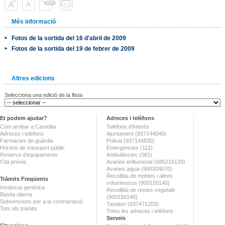
Més informació
Fotos de la sortida del 16 d'abril de 2009
Fotos de la sortida del 19 de febrer de 2009
Altres edicions
Selecciona una edició de la llista
Et podem ajudar?
Adreces i telèfons
Com arribar a Castellar
Telèfons d'interès
Adreces i telèfons
Ajuntament (937144040)
Farmàcies de guàrdia
Policia (937144830)
Horaris de transport públic
Emergències (112)
Reserva d'equipaments
Ambulàncies (061)
Cita prèvia
Avaries enllumenat (686216138)
Avaries aigua (900304070)
Recollida de mobles i altres
Tràmits Freqüents
voluminosos (900150140)
Instància genèrica
Recollida de restes vegetals
Bústia oberta
(900150140)
Subvencions per a la contractació
Tanatori (937471203)
Tots els tràmits
Totes les adreces i telèfons
Serveis