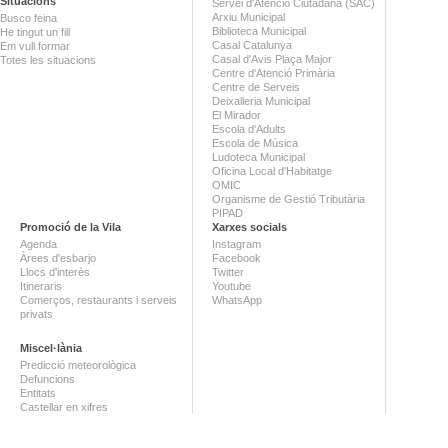
Situacions
Servei d'Atenció Ciutadana (SAC)
Arxiu Municipal
Busco feina
Biblioteca Municipal
He tingut un fill
Casal Catalunya
Em vull formar
Casal d'Avis Plaça Major
Totes les situacions
Centre d'Atenció Primària
Centre de Serveis
Deixalleria Municipal
El Mirador
Escola d'Adults
Escola de Música
Ludoteca Municipal
Oficina Local d'Habitatge
OMIC
Organisme de Gestió Tributària
PIPAD
Promoció de la Vila
Xarxes socials
Agenda
Instagram
Àrees d'esbarjo
Facebook
Llocs d'interès
Twitter
Itineraris
Youtube
Comerços, restaurants i serveis
WhatsApp
privats
Miscel·lània
Predicció meteorològica
Defuncions
Entitats
Castellar en xifres