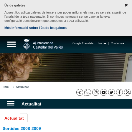
Ús de galetes
Aquest lloc utilitza galetes de tercers per poder millorar els nostres serveis a partir de
l'anàlisi de la teva navegació. Si continues navegant sense canviar la teva
configuració considerarem que acceptes la seva utilització.
Més informació sobre l'ús de les galetes
Google Translate
Inici
Contacte
Inici
Actualitat
Actualitat
Actualitat
Sortides 2008-2009