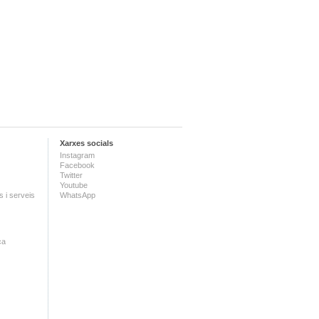
Xarxes socials
Instagram
Facebook
Twitter
Youtube
 i serveis
WhatsApp
ca