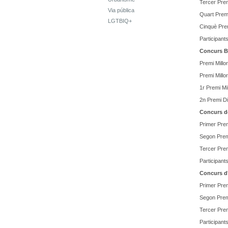
Tercer Pre
Via pública
Quart Premi
LGTBIQ+
Cinquè Pre
Participant
Concurs Ba
Premi Millo
Premi Millo
1r Premi Mi
2n Premi Di
Concurs d
Primer Prem
Segon Prem
Tercer Prem
Participant
Concurs d
Primer Prem
Segon Prem
Tercer Prem
Participants