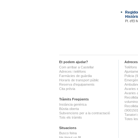
Regidor
Històri
Pl. d'El 
Et podem ajudar?
Adreces 
Com arribar a Castellar
Telèfons 
Adreces i telèfons
Ajuntame
Farmàcies de guàrdia
Policia 
Horaris de transport públic
Emergènc
Reserva d'equipaments
Ambulànc
Cita prèvia
Avaries 
Avaries 
Recollida
Tràmits Freqüents
volumino
Instància genèrica
Recollid
Bústia oberta
(900150
Subvencions per a la contractació
Tanatori
Tots els tràmits
Totes les
Situacions
Busco feina
He tingut un fill