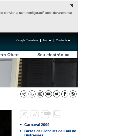
sense canviar la teva configuració considerarem que
Google Translate
Inici
Contacte
ern Obert
Seu electrònica
Carnaval 2009
Bases del Concurs del Ball de
Disfresses