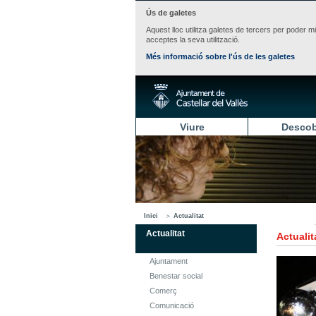
Ús de galetes
Aquest lloc utilitza galetes de tercers per poder m
acceptes la seva utilització.
Més informació sobre l'ús de les galetes
Viure
Descob
Inici
Actualitat
Actualitat
Actualit
Ajuntament
Benestar social
Comerç
Comunicació