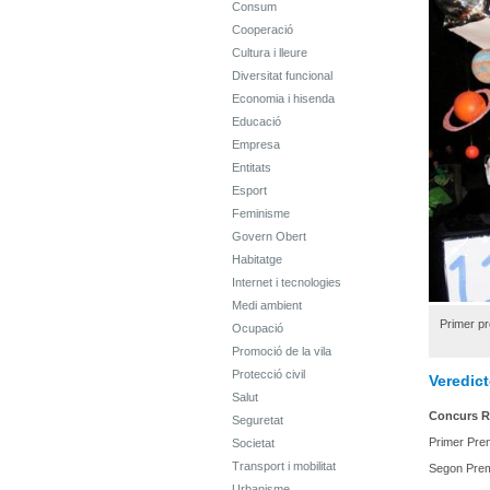
Consum
Cooperació
Cultura i lleure
Diversitat funcional
Economia i hisenda
Educació
Empresa
Entitats
Esport
Feminisme
Govern Obert
Habitatge
Internet i tecnologies
Medi ambient
Primer pr
Ocupació
Promoció de la vila
Protecció civil
Veredic
Salut
Concurs R
Seguretat
Primer Prem
Societat
Transport i mobilitat
Segon Premi
Urbanisme