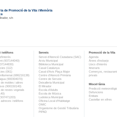
ia de Promoció de la Vila i Memòria
ca
Mirador, s/n
i telèfons
Serveis
Promoció de la Vila
d'interès
Servei d'Atenció Ciutadana (SAC)
Agenda
nt (937144040)
Arxiu Municipal
Àrees d'esbarjo
(937144830)
Biblioteca Municipal
Llocs d'interès
ies (112)
Casal Catalunya
Itineraris
ies (061)
Casal d'Avis Plaça Major
Comerços, restaurants
enllumenat (686216138)
Centre d'Atenció Primària
privats
aigua (900304070)
Centre de Serveis
 de mobles i altres
Deixalleria Municipal
Miscel·lània
sos (900150140)
El Mirador
Predicció meteorològi
a de restes vegetals
Escola d'Adults
Defuncions
140)
Escola de Música
Entitats
 (937471203)
Ludoteca Municipal
Castellar en xifres
 adreces i telèfons
Oficina Local d'Habitatge
OMIC
Organisme de Gestió Tributària
PIPAD