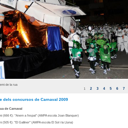
emi de la rua
2
3
4
5
6
7
1
te dels concursos de Carnaval 2009
ua de Carnaval
i (666 €): "Anem a l'espai" (AMPA escola Joan Blanquer)
 (505 €): "El Galliner" (AMPA escola El Sol i la Lluna)