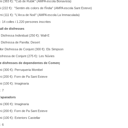
mi (383 €): "Cub de Rubik" (AMPA escola Bonavista)
 (222 €): "Sentim els colors de l'Índia" (AMPA escola Sant Esteve)
mi (111 €): "L'Arca de Noé" (AMPA escola La Immaculada)
s: 14 colles i 1.220 persones inscrites
ll de disfresses
r Disfressa Individual (250 €): Wall-E
r Disfressa de Parella: Desert
llor Disfressa de Conjunt (300 €): Els Simpson
sfressa de Conjunt (275 €): Les Núvies
e disfresses de dependentes de Comerç
i (300 €): Perruqueria Montbel
i (200 €): Forn de Pa Sant Esteve
i (100 €): Imaginaria
s: 7
'aparadors
i (300 €): Imaginaria
i (200 €): Forn de Pa Sant Esteve
i (100 €): Exteriors Castellar
: 6