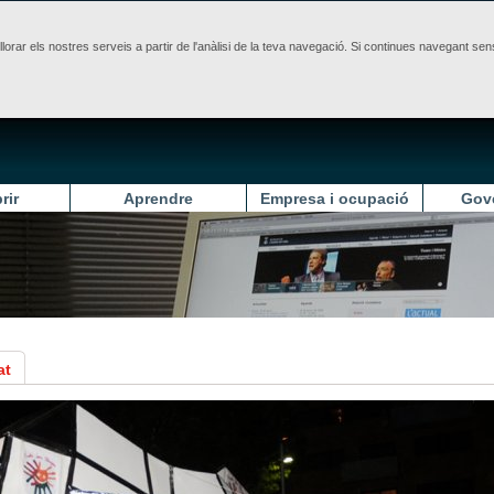
illorar els nostres serveis a partir de l'anàlisi de la teva navegació. Si continues navegant 
rir
Aprendre
Empresa i ocupació
Gov
at