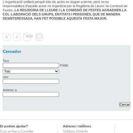
L'organització vetllarà perquè tots els actes es duguin a terme, però no es
responsabilitza d'aquells actes no organitzat per la Regidoria de Lleure i la Comissió de
Festes.
LA REGIDORIA DE LLEURE I LA COMISSIÓ DE FESTES AGRAEIXEN LA
COL·LABORACIÓ DELS GRUPS, ENTITATS I PERSONES, QUE DE MANERA
DESINTERESSADA, HAN FET POSSIBLE AQUESTA FESTA MAJOR.
Cercador
Text
Públic
Lloc
Anterior a
Et podem ajudar?
Adreces i telèfons
Com arribar a Castellar
Telèfons d'interès