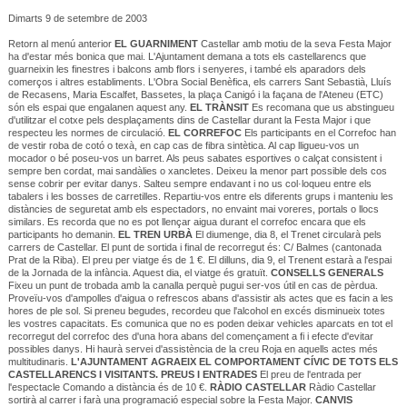
Dimarts 9 de setembre de 2003
Retorn al menú anterior
EL GUARNIMENT
Castellar amb motiu de la seva Festa Major
ha d'estar més bonica que mai. L'Ajuntament demana a tots els castellarencs que
guarneixin les finestres i balcons amb flors i senyeres, i també els aparadors dels
comerços i altres establiments. L'Obra Social Benèfica, els carrers Sant Sebastià, Lluís
de Recasens, Maria Escalfet, Bassetes, la plaça Canigó i la façana de l'Ateneu (ETC)
són els espai que engalanen aquest any.
EL TRÀNSIT
Es recomana que us abstingueu
d'utilitzar el cotxe pels desplaçaments dins de Castellar durant la Festa Major i que
respecteu les normes de circulació.
EL CORREFOC
Els participants en el Correfoc han
de vestir roba de cotó o texà, en cap cas de fibra sintètica. Al cap lligueu-vos un
mocador o bé poseu-vos un barret. Als peus sabates esportives o calçat consistent i
sempre ben cordat, mai sandàlies o xancletes. Deixeu la menor part possible dels cos
sense cobrir per evitar danys. Salteu sempre endavant i no us col·loqueu entre els
tabalers i les bosses de carretilles. Repartiu-vos entre els diferents grups i manteniu les
distàncies de seguretat amb els espectadors, no envaint mai voreres, portals o llocs
similars. Es recorda que no es pot llençar aigua durant el correfoc encara que els
participants ho demanin.
EL TREN URBÀ
El diumenge, dia 8, el Trenet circularà pels
carrers de Castellar. El punt de sortida i final de recorregut és: C/ Balmes (cantonada
Prat de la Riba). El preu per viatge és de 1 €. El dilluns, dia 9, el Trenent estarà a l'espai
de la Jornada de la infància. Aquest dia, el viatge és gratuït.
CONSELLS GENERALS
Fixeu un punt de trobada amb la canalla perquè pugui ser-vos útil en cas de pèrdua.
Proveïu-vos d'ampolles d'aigua o refrescos abans d'assistir als actes que es facin a les
hores de ple sol. Si preneu begudes, recordeu que l'alcohol en excés disminueix totes
les vostres capacitats. Es comunica que no es poden deixar vehicles aparcats en tot el
recorregut del correfoc des d'una hora abans del començament a fi i efecte d'evitar
possibles danys. Hi haurà servei d'assistència de la creu Roja en aquells actes més
multitudinaris.
L'AJUNTAMENT AGRAEIX EL COMPORTAMENT CÍVIC DE TOTS ELS
CASTELLARENCS I VISITANTS.
PREUS I ENTRADES
El preu de l'entrada per
l'espectacle Comando a distància és de 10 €.
RÀDIO CASTELLAR
Ràdio Castellar
sortirà al carrer i farà una programació especial sobre la Festa Major.
CANVIS