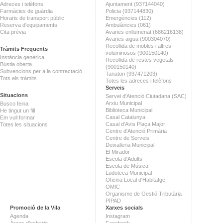
Adreces i telèfons
Ajuntament (937144040)
Farmàcies de guàrdia
Policia (937144830)
Horaris de transport públic
Emergències (112)
Reserva d'equipaments
Ambulàncies (061)
Cita prèvia
Avaries enllumenat (686216138)
Avaries aigua (900304070)
Recollida de mobles i altres
Tràmits Freqüents
voluminosos (900150140)
Instància genèrica
Recollida de restes vegetals
Bústia oberta
(900150140)
Subvencions per a la contractació
Tanatori (937471203)
Tots els tràmits
Totes les adreces i telèfons
Serveis
Situacions
Servei d'Atenció Ciutadana (SAC)
Arxiu Municipal
Busco feina
Biblioteca Municipal
He tingut un fill
Casal Catalunya
Em vull formar
Casal d'Avis Plaça Major
Totes les situacions
Centre d'Atenció Primària
Centre de Serveis
Deixalleria Municipal
El Mirador
Escola d'Adults
Escola de Música
Ludoteca Municipal
Oficina Local d'Habitatge
OMIC
Organisme de Gestió Tributària
PIPAD
Promoció de la Vila
Xarxes socials
Agenda
Instagram
Àrees d'esbarjo
Facebook