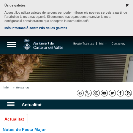
Ús de galetes
Aquest lloc utilitza galetes de tercers per poder millorar els nostres serveis a partir de
l'anàlisi de la teva navegació. Si continues navegant sense canviar la teva
configuració considerarem que acceptes la seva utilització.
Més informació sobre l'ús de les galetes
Google Translate
Inici
Contacte
Inici
Actualitat
Actualitat
Actualitat
Notes de Festa Major