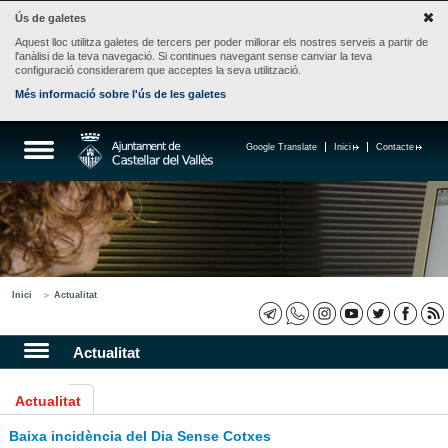
Ús de galetes
Aquest lloc utilitza galetes de tercers per poder millorar els nostres serveis a partir de
l'anàlisi de la teva navegació. Si continues navegant sense canviar la teva
configuració considerarem que acceptes la seva utilització.
Més informació sobre l'ús de les galetes
Google Translate
Inici
Contacte
Inici
Actualitat
Actualitat
Actualitat
Baixa incidència del Dia Sense Cotxes