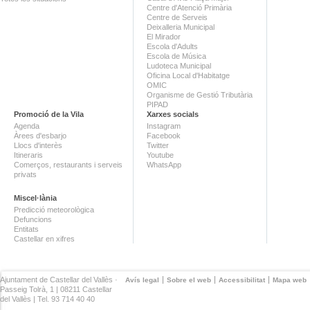
Centre d'Atenció Primària
Centre de Serveis
Deixalleria Municipal
El Mirador
Escola d'Adults
Escola de Música
Ludoteca Municipal
Oficina Local d'Habitatge
OMIC
Organisme de Gestió Tributària
PIPAD
Promoció de la Vila
Xarxes socials
Agenda
Instagram
Àrees d'esbarjo
Facebook
Llocs d'interès
Twitter
Itineraris
Youtube
Comerços, restaurants i serveis
WhatsApp
privats
Miscel·lània
Predicció meteorològica
Defuncions
Entitats
Castellar en xifres
Ajuntament de Castellar del Vallès ·
Avís legal
Sobre el web
Accessibilitat
Mapa web
Passeig Tolrà, 1 | 08211 Castellar
del Vallès | Tel. 93 714 40 40