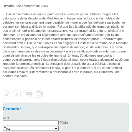
Dimarts 9 de setembre de 2003
El Dia Sense Cotxes no va ser gaire tingut en compte per la població. Segons les
valoracions de la Regidoria de Medi Ambient, l'esperada reducció en la mobilitat de
vehicles va ser pràcticament imperceptible, de manera que l'ús del cotxe particular va
ser molt semblant al d'altres jornades. Pel què fa a la utilització del transport públic, el
què uneix el nucli urbà amb les urbanitzacions va ser gratuït al llarg de tot el dia d'ahir.
Una mesura impulsada per l'Ajuntament amb col·laboració amb Sarbus, per tal de
conscienciar la població de la necessitat d'utilitzar el transport públic. Recordem que,
coincidint amb el Dia Sense Cotxes es va engegar a Castellar la Setmana de la Mobilitat
Sostenible i Segura, que s'allargarà fins aquest diumenge, 28 de setembre. Es traca
d'una setmana que es destina especialment a la sensibilització dels infants que cursen
quart de primària de les escoles del municipi. En total, 50 alumnes que podran
comprovar al carrer, i amb l'ajuda d'un policia, si algun cotxe realitza alguna infracció que
impedeix la correcta mobilitat i la circulació dels usuaris de la via pública. L'objectiu
d'aquesta iniciativa és redescobrir la vila, la gent i el patrimoni cultural en un ambient
saludable i relaxat, i incrementar la col·laboració entre la policia, els ciutadans i els
centres escolars.
Cercador
Text
Públic