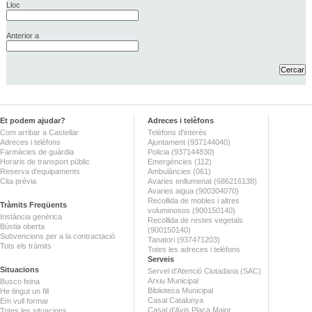
Lloc
Anterior a
Et podem ajudar?
Adreces i telèfons
Com arribar a Castellar
Telèfons d'interès
Adreces i telèfons
Ajuntament (937144040)
Farmàcies de guàrdia
Policia (937144830)
Horaris de transport públic
Emergències (112)
Reserva d'equipaments
Ambulàncies (061)
Cita prèvia
Avaries enllumenat (686216138)
Avaries aigua (900304070)
Recollida de mobles i altres
Tràmits Freqüents
voluminosos (900150140)
Instància genèrica
Recollida de restes vegetals
Bústia oberta
(900150140)
Subvencions per a la contractació
Tanatori (937471203)
Tots els tràmits
Totes les adreces i telèfons
Serveis
Situacions
Servei d'Atenció Ciutadana (SAC)
Arxiu Municipal
Busco feina
Biblioteca Municipal
He tingut un fill
Casal Catalunya
Em vull formar
Casal d'Avis Plaça Major
Totes les situacions