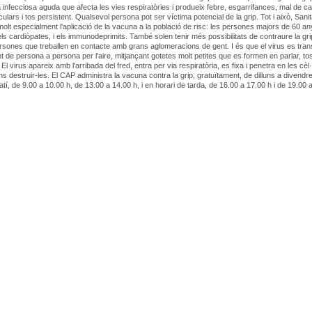
a infecciosa aguda que afecta les vies respiratòries i produeix febre, esgarrifances, mal de ca
lars i tos persistent. Qualsevol persona pot ser víctima potencial de la grip. Tot i això, Sanit
lt especialment l'aplicació de la vacuna a la població de risc: les persones majors de 60 an
 els cardiòpates, i els immunodeprimits. També solen tenir més possibilitats de contraure la gri
rsones que treballen en contacte amb grans aglomeracions de gent. I és que el virus es tra
t de persona a persona per l'aire, mitjançant gotetes molt petites que es formen en parlar, tos
El virus apareix amb l'arribada del fred, entra per via respiratòria, es fixa i penetra en les cèl·
ins destruir-les. El CAP administra la vacuna contra la grip, gratuïtament, de dilluns a divendr
atí, de 9.00 a 10.00 h, de 13.00 a 14.00 h, i en horari de tarda, de 16.00 a 17.00 h i de 19.00 