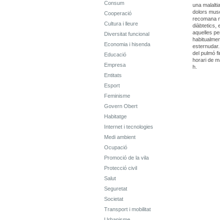
Consum
una malalti
dolors muscu
Cooperació
recomana mo
Cultura i lleure
diàbtetics,
aquelles pe
Diversitat funcional
habitualmen
Economia i hisenda
esternudar. 
del pulmó f
Educació
horari de m
Empresa
h.
Entitats
Esport
Feminisme
Govern Obert
Habitatge
Internet i tecnologies
Medi ambient
Ocupació
Promoció de la vila
Protecció civil
Salut
Seguretat
Societat
Transport i mobilitat
Urbanisme