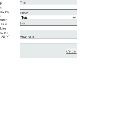
Text
p,
at
ys, els
Públic
p
nsmet
Lloc
sir o
lules
es, en
Anterior a
a 20.00