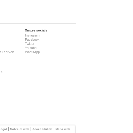
Xarxes socials
Instagram
Facebook
Twitter
Youtube
 i serveis
WhatsApp
ca
legal
Sobre el web
Accessibilitat
Mapa web