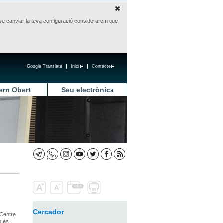
sense canviar la teva configuració considerarem que
Google Translate
Inici
Contacte
ern Obert
Seu electrònica
Cercador
 Centre
p és