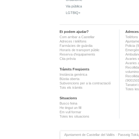
Via pública
LGTBIQ+
Et podem ajudar?
Adreces 
Com arribar a Castellar
Telèfons 
Adreces i telèfons
Ajuntame
Farmàcies de guàrdia
Policia 
Horaris de transport públic
Emergènc
Reserva d'equipaments
Ambulànc
Cita prèvia
Avaries 
Avaries 
Recollida
Tràmits Freqüents
volumino
Instància genèrica
Recollid
Bústia oberta
(900150
Subvencions per a la contractació
Tanatori
Tots els tràmits
Totes les
Situacions
Busco feina
He tingut un fill
Em vull formar
Totes les situacions
Ajuntament de Castellar del Vallès · Passeig Tolrà,