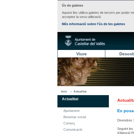
Ús de galetes
Aquest lloc utilitza galetes de tercers per poder m
acceptes la seva utilització.
Més informació sobre l'ús de les galetes
Viure
Descob
Inici
Actualitat
Actualitat
Actualit
Es posa
Ajuntament
Benestar social
Divendres 
Comerç
Seguint les
Comunicació
d'Atenció P