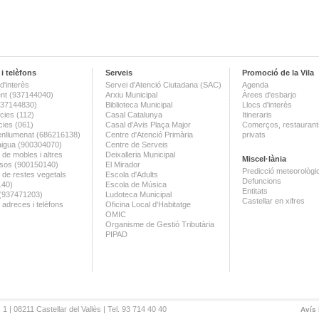
i telèfons
Serveis
Promoció de la Vila
d'interès
Servei d'Atenció Ciutadana (SAC)
Agenda
nt (937144040)
Arxiu Municipal
Àrees d'esbarjo
(937144830)
Biblioteca Municipal
Llocs d'interès
ies (112)
Casal Catalunya
Itineraris
ies (061)
Casal d'Avis Plaça Major
Comerços, restaurants
enllumenat (686216138)
Centre d'Atenció Primària
privats
aigua (900304070)
Centre de Serveis
 de mobles i altres
Deixalleria Municipal
Miscel·lània
sos (900150140)
El Mirador
Predicció meteorològi
a de restes vegetals
Escola d'Adults
Defuncions
140)
Escola de Música
Entitats
 (937471203)
Ludoteca Municipal
Castellar en xifres
 adreces i telèfons
Oficina Local d'Habitatge
OMIC
Organisme de Gestió Tributària
PIPAD
 1 | 08211 Castellar del Vallès | Tel. 93 714 40 40
Avís 