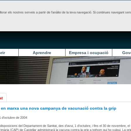
illorar els nostres serveis a partir de l'anàlisi de la teva navegació. Si continues navegant 
rir
Aprendre
Empresa i ocupació
Gov
at
 en marxa una nova campanya de vacunació contra la grip
1 d'octubre de 2004
 disposicions del Departament de Sanitat, des d'avui, 1 d'octubre, i fins el 30 de novembre, el
rimària (CAP) de Castellar administrarà la vacuna contra la grip a tothom qui ho vulgui. La gri