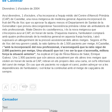
de Castellar
Divendres 1 d'octubre de 2004
Avui divendres, 1 d'octubre, s'ha incorporat a l'equip mèdic del Centre d'Atenció Primària
(CAP) de Castellar, una nova metgessa de medicina general. Aquesta incorporació és
fruit del Pla de Xoc que va aprovar fa alguns mesos el Departament de Sanitat de la
Generalitat i que preveu descongestionar l'assistència primària i dotar als ambulatoris de
més professionals. Maite Diestre és castellarenca, i és la nova metgessa que
s'incorpora avui al CAP, en horari de tarda. D'aquesta manera, l'ambulatori comptarà
amb quatre professionals de la medicina general en aquesta franja horària, i això
suposarà un alleugeriment de la pressió assistencial dels altres metges. Segons el Pla
de Xoc del nou govern català, la ratio òptima és de 1.500 pacients per metge. A Castellar,
i
"amb la incorporació del nou professional, s'aconseguirà que la ratio sigui de
2.000 pacients per metge. Una situació que tot i no ser la que s'aconsella, millora
força la situació anterior"
, ha explicat el Cap de l'Àrea Bàsica de Salut, Enrique
Galvez. Uns 1.900 pacients que són atesos actualment per els altres tres metges que
visiten en horari de tarda al CAP, rebran en els propers dies una carta, on se'ls informarà
del canvi de metge. En cas que els pacients no vulguin el canvi, poden adreçar-se a les
dependències de l'ambulatori, i sol·licitar la continuïtat amb el metge de capçalera de
sempre.
Cercador
Text
Públic