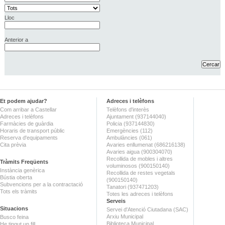
Lloc
Anterior a
Et podem ajudar?
Adreces i telèfons
Com arribar a Castellar
Telèfons d'interès
Adreces i telèfons
Ajuntament (937144040)
Farmàcies de guàrdia
Policia (937144830)
Horaris de transport públic
Emergències (112)
Reserva d'equipaments
Ambulàncies (061)
Cita prèvia
Avaries enllumenat (686216138)
Avaries aigua (900304070)
Recollida de mobles i altres
Tràmits Freqüents
voluminosos (900150140)
Instància genèrica
Recollida de restes vegetals
Bústia oberta
(900150140)
Subvencions per a la contractació
Tanatori (937471203)
Tots els tràmits
Totes les adreces i telèfons
Serveis
Situacions
Servei d'Atenció Ciutadana (SAC)
Arxiu Municipal
Busco feina
Biblioteca Municipal
He tingut un fill