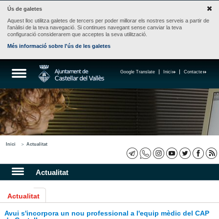
Ús de galetes
Aquest lloc utilitza galetes de tercers per poder millorar els nostres serveis a partir de
l'anàlisi de la teva navegació. Si continues navegant sense canviar la teva
configuració considerarem que acceptes la seva utilització.
Més informació sobre l'ús de les galetes
Google Translate
Inici
Contacte
Inici
Actualitat
Actualitat
Actualitat
Avui s'incorpora un nou professional a l'equip mèdic del CAP