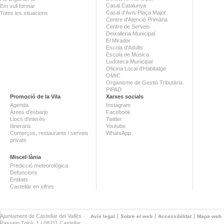
Casal Catalunya
Em vull formar
Casal d'Avis Plaça Major
Totes les situacions
Centre d'Atenció Primària
Centre de Serveis
Deixalleria Municipal
El Mirador
Escola d'Adults
Escola de Música
Ludoteca Municipal
Oficina Local d'Habitatge
OMIC
Organisme de Gestió Tributària
PIPAD
Promoció de la Vila
Xarxes socials
Agenda
Instagram
Àrees d'esbarjo
Facebook
Llocs d'interès
Twitter
Itineraris
Youtube
Comerços, restaurants i serveis
WhatsApp
privats
Miscel·lània
Predicció meteorològica
Defuncions
Entitats
Castellar en xifres
Ajuntament de Castellar del Vallès ·
Avís legal
Sobre el web
Accessibilitat
Mapa web
Passeig Tolrà, 1 | 08211 Castellar