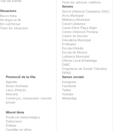
Tots els tràmits
Totes les adreces i telèfons
Serveis
Situacions
Servei d'Atenció Ciutadana (SAC)
Arxiu Municipal
Busco feina
Biblioteca Municipal
He tingut un fill
Casal Catalunya
Em vull formar
Casal d'Avis Plaça Major
Totes les situacions
Centre d'Atenció Primària
Centre de Serveis
Deixalleria Municipal
El Mirador
Escola d'Adults
Escola de Música
Ludoteca Municipal
Oficina Local d'Habitatge
OMIC
Organisme de Gestió Tributària
PIPAD
Promoció de la Vila
Xarxes socials
Agenda
Instagram
Àrees d'esbarjo
Facebook
Llocs d'interès
Twitter
Itineraris
Youtube
Comerços, restaurants i serveis
WhatsApp
privats
Miscel·lània
Predicció meteorològica
Defuncions
Entitats
Castellar en xifres