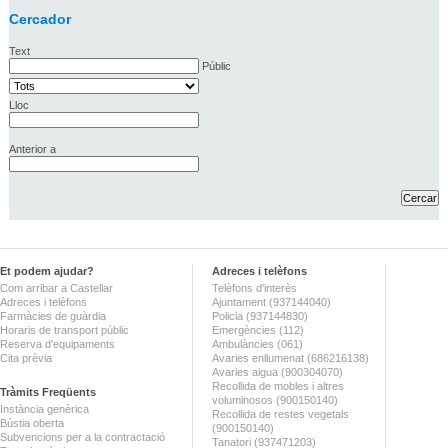
Cercador
Text
Públic
Lloc
Anterior a
Et podem ajudar?
Adreces i telèfons
Com arribar a Castellar
Telèfons d'interès
Adreces i telèfons
Ajuntament (937144040)
Farmàcies de guàrdia
Policia (937144830)
Horaris de transport públic
Emergències (112)
Reserva d'equipaments
Ambulàncies (061)
Cita prèvia
Avaries enllumenat (686216138)
Avaries aigua (900304070)
Recollida de mobles i altres
Tràmits Freqüents
voluminosos (900150140)
Instància genèrica
Recollida de restes vegetals
Bústia oberta
(900150140)
Subvencions per a la contractació
Tanatori (937471203)