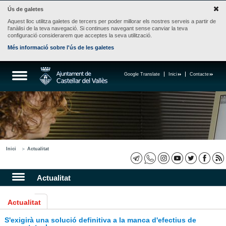
Ús de galetes
Aquest lloc utilitza galetes de tercers per poder millorar els nostres serveis a partir de
l'anàlisi de la teva navegació. Si continues navegant sense canviar la teva
configuració considerarem que acceptes la seva utilització.
Més informació sobre l'ús de les galetes
Google Translate
Inici
Contacte
Inici
Actualitat
Actualitat
Actualitat
S'exigirà una solució definitiva a la manca d'efectius de