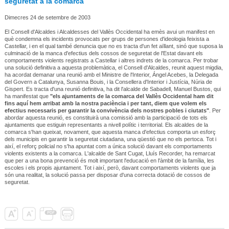
seguretat a la comarca
Dimecres 24 de setembre de 2003
El Consell d'Alcaldes i Alcaldesses del Vallès Occidental ha emès avui un manifest en
què condemna els incidents provocats per grups de persones d'ideologia feixista a
Castellar, i en el qual també denuncia que no es tracta d'un fet aïllant, sinó que suposa la
culminació de la manca d'efectius dels cossos de seguretat de l'Estat davant els
comportaments violents registrats a Castellar i altres indrets de la comarca. Per trobar
una solució definitiva a aquesta problemàtica, el Consell d'Alcaldes, reunit aquest migdia,
ha acordat demanar una reunió amb el Ministre de l'Interior, Ángel Acebes, la Delegada
del Govern a Catalunya, Susanna Bouis, i la Consellera d'Interior i Justícia, Núria de
Gispert. Es tracta d'una reunió definitiva, ha dit l'alcalde de Sabadell, Manuel Bustos, qui
ha manifestat que
"els ajuntaments de la comarca del Vallès Occidental ham dit
fins aquí hem arribat amb la nostra paciència i per tant, diem que volem els
efectius necessaris per garantir la convivència dels nostres pobles i ciutats"
. Per
abordar aquesta reunió, es constituirà una comissió amb la participació de tots els
ajuntaments que estiguin representants a nivell polític i territorial. Els alcaldes de la
comarca s'han queixat, novament, que aquesta manca d'efectius comporta un esforç
dels municipis en garantir la seguretat ciutadana, una qüestió que no els pertoca. Tot i
així, el reforç policial no s'ha apuntat com a única solució davant els comportaments
violents existents a la comarca. L'alcalde de Sant Cugat, Lluís Recorder, ha remarcat
que per a una bona prevenció és molt important l'educació en l'àmbit de la família, les
escoles i els propis ajuntament. Tot i així, però, davant comportaments violents que ja
són una realitat, la solució passa per disposar d'una correcta dotació de cossos de
seguretat.