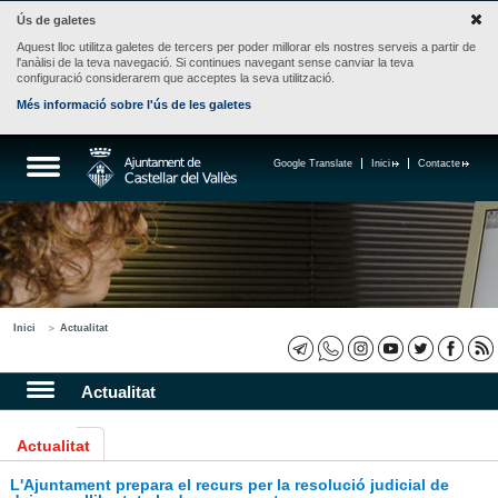
Ús de galetes
Aquest lloc utilitza galetes de tercers per poder millorar els nostres serveis a partir de
l'anàlisi de la teva navegació. Si continues navegant sense canviar la teva
configuració considerarem que acceptes la seva utilització.
Més informació sobre l'ús de les galetes
Google Translate
Inici
Contacte
Inici
Actualitat
Actualitat
Actualitat
L'Ajuntament prepara el recurs per la resolució judicial de