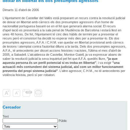
deixar en llibertat els dos presumptes agressors
Dimarts 11 d'abril de 2006
L'Ajuntament de Castellar del Vallès està preparant un recurs contra la resolució judicial
de deixar en llibertat amb càrrecs els dos presumptes agressors d'un home de
nacionalitat portuguesa basant-se en el fet que generarà alarma social. El recurs
d'apel·lació es presentarà a la sala penal de l'Audiència de Barcelona i estarà llest en
unes 48 hores. De fet, l'Ajuntament té cinc dies hàbils de termini per a presentar el
recurs però el consistori ha decidit no esperar més dies per a presentar-lo. Els dos
presumptes agressors, A.F.A. i C.H.M. van quedar en llibertat provisional amb càrrecs
de lesions i atemptat contra l'autoritat dilluns a la tarda. Dels dos presumptes agressors,
A.F.A., té antecedents per disset accions feixistes i racistes, l'última el mes d'abril de
2005, a Sabadell. L'alcaldessa de Castellar, Montse Gatell, ja va expressar abans de
saber la resolució judicial la seva inquietud pel fet que A.F.A. quedés lliure,
"ja que
aquesta persona és un perill potencial si es troba en llibertat"
, i va exigir
"una
actuació més contundent del sistema judicial, així com un millor funcionament
preventiu del propi sistema judicial"
. L'altre agressor, C.H.M., no té antecedents per
violència feixista, però sí per robatori.
Cercador
Text
Públic