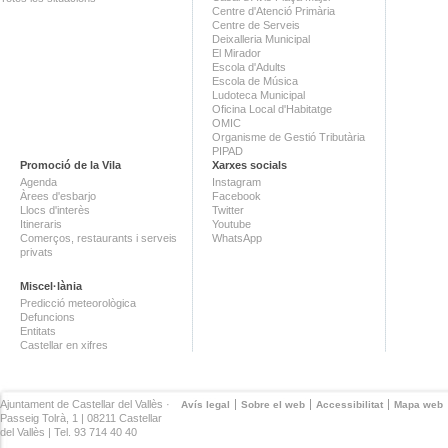
Centre d'Atenció Primària
Centre de Serveis
Deixalleria Municipal
El Mirador
Escola d'Adults
Escola de Música
Ludoteca Municipal
Oficina Local d'Habitatge
OMIC
Organisme de Gestió Tributària
PIPAD
Promoció de la Vila
Xarxes socials
Agenda
Instagram
Àrees d'esbarjo
Facebook
Llocs d'interès
Twitter
Itineraris
Youtube
Comerços, restaurants i serveis
WhatsApp
privats
Miscel·lània
Predicció meteorològica
Defuncions
Entitats
Castellar en xifres
Ajuntament de Castellar del Vallès ·
Avís legal
Sobre el web
Accessibilitat
Mapa web
Passeig Tolrà, 1 | 08211 Castellar
del Vallès | Tel. 93 714 40 40