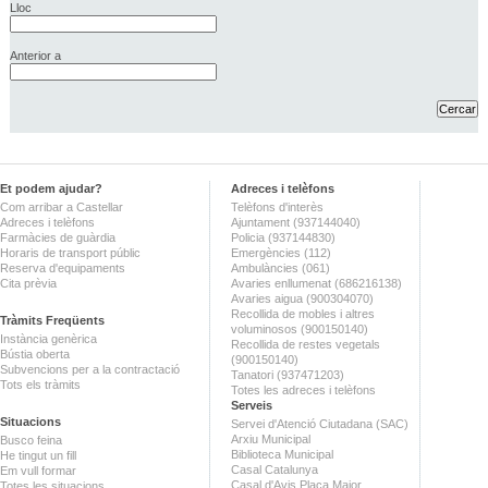
Lloc
Anterior a
Et podem ajudar?
Adreces i telèfons
Com arribar a Castellar
Telèfons d'interès
Adreces i telèfons
Ajuntament (937144040)
Farmàcies de guàrdia
Policia (937144830)
Horaris de transport públic
Emergències (112)
Reserva d'equipaments
Ambulàncies (061)
Cita prèvia
Avaries enllumenat (686216138)
Avaries aigua (900304070)
Recollida de mobles i altres
Tràmits Freqüents
voluminosos (900150140)
Instància genèrica
Recollida de restes vegetals
Bústia oberta
(900150140)
Subvencions per a la contractació
Tanatori (937471203)
Tots els tràmits
Totes les adreces i telèfons
Serveis
Situacions
Servei d'Atenció Ciutadana (SAC)
Arxiu Municipal
Busco feina
Biblioteca Municipal
He tingut un fill
Casal Catalunya
Em vull formar
Casal d'Avis Plaça Major
Totes les situacions