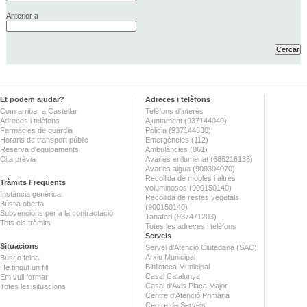
Anterior a
Et podem ajudar?
Adreces i telèfons
Com arribar a Castellar
Telèfons d'interès
Adreces i telèfons
Ajuntament (937144040)
Farmàcies de guàrdia
Policia (937144830)
Horaris de transport públic
Emergències (112)
Reserva d'equipaments
Ambulàncies (061)
Cita prèvia
Avaries enllumenat (686216138)
Avaries aigua (900304070)
Recollida de mobles i altres
Tràmits Freqüents
voluminosos (900150140)
Instància genèrica
Recollida de restes vegetals
Bústia oberta
(900150140)
Subvencions per a la contractació
Tanatori (937471203)
Tots els tràmits
Totes les adreces i telèfons
Serveis
Situacions
Servei d'Atenció Ciutadana (SAC)
Arxiu Municipal
Busco feina
Biblioteca Municipal
He tingut un fill
Casal Catalunya
Em vull formar
Casal d'Avis Plaça Major
Totes les situacions
Centre d'Atenció Primària
Centre de Serveis