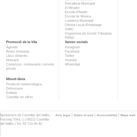
Deixalleria Municipal
El Mirador
Escola d'Adults
Escola de Música
Ludoteca Municipal
Oficina Local d'Habitatge
OMIC
Organisme de Gestió Tributària
PIPAD
Promoció de la Vila
Xarxes socials
Agenda
Instagram
Àrees d'esbarjo
Facebook
Llocs d'interès
Twitter
Itineraris
Youtube
Comerços, restaurants i serveis
WhatsApp
privats
Miscel·lània
Predicció meteorològica
Defuncions
Entitats
Castellar en xifres
Ajuntament de Castellar del Vallès ·
Avís legal
Sobre el web
Accessibilitat
Mapa web
Passeig Tolrà, 1 | 08211 Castellar
del Vallès | Tel. 93 714 40 40