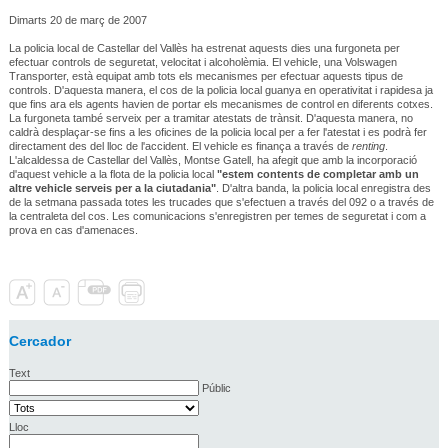
Dimarts 20 de març de 2007
La policia local de Castellar del Vallès ha estrenat aquests dies una furgoneta per
efectuar controls de seguretat, velocitat i alcoholèmia. El vehicle, una Volswagen
Transporter, està equipat amb tots els mecanismes per efectuar aquests tipus de
controls. D'aquesta manera, el cos de la policia local guanya en operativitat i rapidesa ja
que fins ara els agents havien de portar els mecanismes de control en diferents cotxes.
La furgoneta també serveix per a tramitar atestats de trànsit. D'aquesta manera, no
caldrà desplaçar-se fins a les oficines de la policia local per a fer l'atestat i es podrà fer
directament des del lloc de l'accident. El vehicle es finança a través de
renting
.
L'alcaldessa de Castellar del Vallès, Montse Gatell, ha afegit que amb la incorporació
d'aquest vehicle a la flota de la policia local
"estem contents de completar amb un
altre vehicle serveis per a la ciutadania"
. D'altra banda, la policia local enregistra des
de la setmana passada totes les trucades que s'efectuen a través del 092 o a través de
la centraleta del cos. Les comunicacions s'enregistren per temes de seguretat i com a
prova en cas d'amenaces.
Cercador
Text
Públic
Lloc