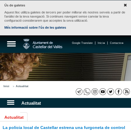
Ús de galetes
Aquest lloc utilitza galetes de tercers per poder millorar els nostres serveis a partir de
l'anàlisi de la teva navegació. Si continues navegant sense canviar la teva
configuració considerarem que acceptes la seva utilització.
Més informació sobre l'ús de les galetes
Google Translate
Inici
Contacte
Inici
Actualitat
Actualitat
Actualitat
La policia local de Castellar estrena una furgoneta de control