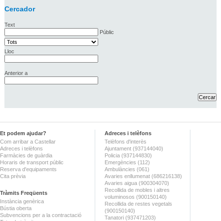
Cercador
Text
Públic
Lloc
Anterior a
Et podem ajudar?
Adreces i telèfons
Com arribar a Castellar
Telèfons d'interès
Adreces i telèfons
Ajuntament (937144040)
Farmàcies de guàrdia
Policia (937144830)
Horaris de transport públic
Emergències (112)
Reserva d'equipaments
Ambulàncies (061)
Cita prèvia
Avaries enllumenat (686216138)
Avaries aigua (900304070)
Recollida de mobles i altres
Tràmits Freqüents
voluminosos (900150140)
Instància genèrica
Recollida de restes vegetals
Bústia oberta
(900150140)
Subvencions per a la contractació
Tanatori (937471203)