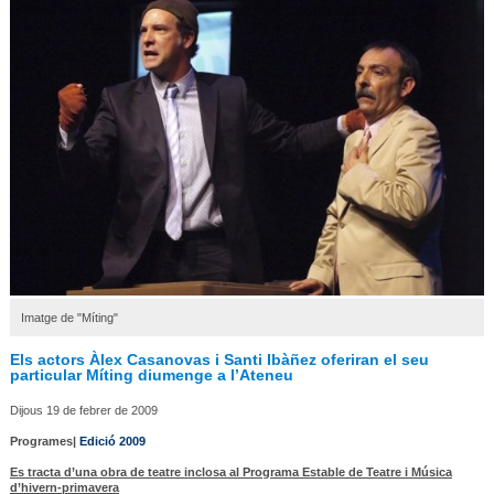
Imatge de "Míting"
Els actors Àlex Casanovas i Santi Ibàñez oferiran el seu
particular Míting diumenge a l’Ateneu
Dijous 19 de febrer de 2009
Programes|
Edició 2009
Es tracta d’una obra de teatre inclosa al Programa Estable de Teatre i Música
d’hivern-primavera