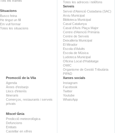
Tots els tràmits
Totes les adreces i telèfons
Serveis
Situacions
Servei d'Atenció Ciutadana (SAC)
Arxiu Municipal
Busco feina
Biblioteca Municipal
He tingut un fill
Casal Catalunya
Em vull formar
Casal d'Avis Plaça Major
Totes les situacions
Centre d'Atenció Primària
Centre de Serveis
Deixalleria Municipal
El Mirador
Escola d'Adults
Escola de Música
Ludoteca Municipal
Oficina Local d'Habitatge
OMIC
Organisme de Gestió Tributària
PIPAD
Promoció de la Vila
Xarxes socials
Agenda
Instagram
Àrees d'esbarjo
Facebook
Llocs d'interès
Twitter
Itineraris
Youtube
Comerços, restaurants i serveis
WhatsApp
privats
Miscel·lània
Predicció meteorològica
Defuncions
Entitats
Castellar en xifres