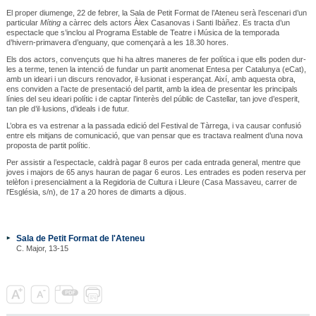
El proper diumenge, 22 de febrer, la Sala de Petit Format de l’Ateneu serà l’escenari d’un
particular
Míting
a càrrec dels actors Àlex Casanovas i Santi Ibàñez. Es tracta d’un
espectacle que s’inclou al Programa Estable de Teatre i Música de la temporada
d’hivern-primavera d’enguany, que començarà a les 18.30 hores.
Els dos actors, convençuts que hi ha altres maneres de fer política i que ells poden dur-
les a terme, tenen la intenció de fundar un partit anomenat Entesa per Catalunya (eCat),
amb un ideari i un discurs renovador, il·lusionat i esperançat. Així, amb aquesta obra,
ens conviden a l’acte de presentació del partit, amb la idea de presentar les principals
línies del seu ideari polític i de captar l’interès del públic de Castellar, tan jove d’esperit,
tan ple d’il·lusions, d’ideals i de futur.
L’obra es va estrenar a la passada edició del Festival de Tàrrega, i va causar confusió
entre els mitjans de comunicació, que van pensar que es tractava realment d’una nova
proposta de partit polític.
Per assistir a l’espectacle, caldrà pagar 8 euros per cada entrada general, mentre que
joves i majors de 65 anys hauran de pagar 6 euros. Les entrades es poden reserva per
telèfon i presencialment a la Regidoria de Cultura i Lleure (Casa Massaveu, carrer de
l'Església, s/n), de 17 a 20 hores de dimarts a dijous.
Sala de Petit Format de l'Ateneu
C. Major, 13-15