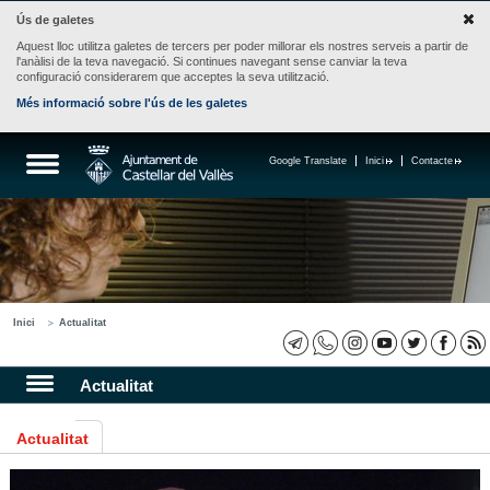
Ús de galetes
Aquest lloc utilitza galetes de tercers per poder millorar els nostres serveis a partir de
l'anàlisi de la teva navegació. Si continues navegant sense canviar la teva
configuració considerarem que acceptes la seva utilització.
Més informació sobre l'ús de les galetes
Google Translate
Inici
Contacte
Inici
Actualitat
Actualitat
Actualitat