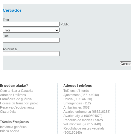
Cercador
Text
Públic
Lloc
Anterior a
Et podem ajudar?
Adreces i telèfons
Com arribar a Castellar
Telèfons d'interès
Adreces i telèfons
Ajuntament (937144040)
Farmàcies de guàrdia
Policia (937144830)
Horaris de transport públic
Emergències (112)
Reserva d'equipaments
Ambulàncies (061)
Cita prèvia
Avaries enllumenat (686216138)
Avaries aigua (900304070)
Recollida de mobles i altres
Tràmits Freqüents
voluminosos (900150140)
Instància genèrica
Recollida de restes vegetals
Bústia oberta
(900150140)