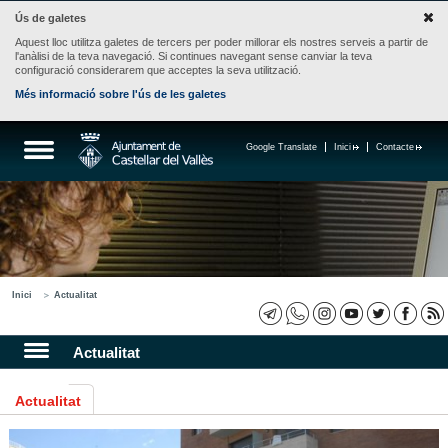
Ús de galetes
Aquest lloc utilitza galetes de tercers per poder millorar els nostres serveis a partir de
l'anàlisi de la teva navegació. Si continues navegant sense canviar la teva
configuració considerarem que acceptes la seva utilització.
Més informació sobre l'ús de les galetes
Google Translate
Inici
Contacte
Inici
Actualitat
Actualitat
Actualitat