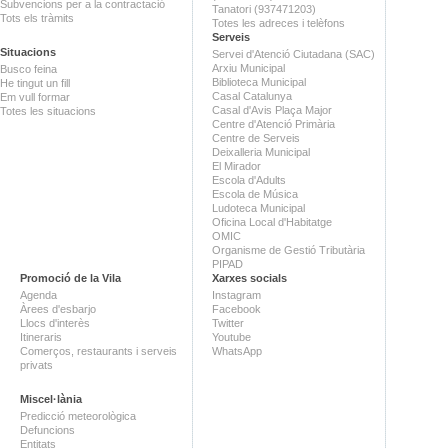
Subvencions per a la contractació
Tanatori (937471203)
Tots els tràmits
Totes les adreces i telèfons
Serveis
Situacions
Servei d'Atenció Ciutadana (SAC)
Arxiu Municipal
Busco feina
Biblioteca Municipal
He tingut un fill
Casal Catalunya
Em vull formar
Casal d'Avis Plaça Major
Totes les situacions
Centre d'Atenció Primària
Centre de Serveis
Deixalleria Municipal
El Mirador
Escola d'Adults
Escola de Música
Ludoteca Municipal
Oficina Local d'Habitatge
OMIC
Organisme de Gestió Tributària
PIPAD
Promoció de la Vila
Xarxes socials
Agenda
Instagram
Àrees d'esbarjo
Facebook
Llocs d'interès
Twitter
Itineraris
Youtube
Comerços, restaurants i serveis
WhatsApp
privats
Miscel·lània
Predicció meteorològica
Defuncions
Entitats