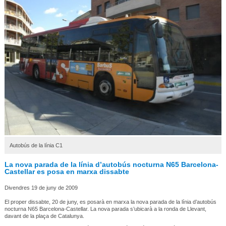
Autobús de la línia C1
La nova parada de la línia d’autobús nocturna N65 Barcelona-
Castellar es posa en marxa dissabte
Divendres 19 de juny de 2009
El proper dissabte, 20 de juny, es posarà en marxa la nova parada de la línia d’autobús
nocturna N65 Barcelona-Castellar. La nova parada s’ubicarà a la ronda de Llevant,
davant de la plaça de Catalunya.