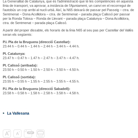
La Generalitat de Catalunya, que és l’administració que té les competències en aquesta
línia de transport, va aprovar, a instància de l’Ajuntament, un canvi en el recorregut de
l’autobús un cop arribi al nucli urbà. Així, la N65 deixarà de passar pel Passeig – ctra. de
Sentmenat – Dona Acollidora – ctra. de Sentmenat – parada plaça Calissó per passar
per la Ronda Tolosa – Ronda de Llevant – parada plaça Catalunya – Dona Acollidora,
ctra. de Sentmenat – parada plaça Calissó.
A partir del proper dissabte, els horaris de la línia N65 al seu pas per Castellar del Vallès
seran els següents:
P.I. Pla de la Bruguera (direcció Castellar):
23.44 h – 0.44 h – 1.44 h – 2.44 h – 3.44 h – 4.44 h.
Pl. Catalunya:
23.47 h – 0.47 h – 1.47 h – 2.47 h – 3.47 h – 4.47 h.
Pl. Calissó (arribada):
23.50 h – 0.50 h – 1.50 h – 2.50 h – 3.50 h – 4.50 h.
Pl. Calissó (sortida):
23.55 h – 0.55 h – 1.55 h – 2.55 h – 3.55 h – 4.55 h.
P.I. Pla de la Bruguera (direcció Sabadell):
23.58 h – 0.58 h – 1.58 h – 2.58 h – 3.58 h – 4.58 h.
La Vallesana