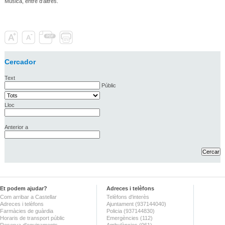
Música, entre d’altres.
Cercador
Text
Públic
Lloc
Anterior a
Et podem ajudar?
Adreces i telèfons
Com arribar a Castellar
Telèfons d'interès
Adreces i telèfons
Ajuntament (937144040)
Farmàcies de guàrdia
Policia (937144830)
Horaris de transport públic
Emergències (112)
Reserva d'equipaments
Ambulàncies (061)