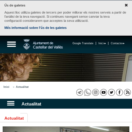
Ús de galetes
Aquest lloc utilitza galetes de tercers per poder millorar els nostres serveis a partir de
l'anàlisi de la teva navegació. Si continues navegant sense canviar la teva
configuració considerarem que acceptes la seva utilització.
Més informació sobre l'ús de les galetes
Google Translate
Inici
Contacte
Inici
Actualitat
Actualitat
Actualitat