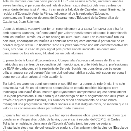
Tots els alumnes que han participat de la UEC van assistir a l’acte, juntament amb les
seves famílies, el personal docent i els directors i caps d’estudi dels tres centres de
secundària del municipi. A més, hi van assistir l’alcalde de Castellar, Ignasi Giménez, la
regidora d’Educació, Antònia Pérez, i el personal de la regidoria d’Educació,
acompanyats l’inspector de zona del Departament d’Educació de la Generalitat de
Catalunya, Joan Salomon.
L’acte de cloenda va servir per fer un reconeixement a la tasca formativa que s’ha fet
amb aquests alumnes, així com també per valorar positivament el tracte i la coordinació
amb les famílies. A més, es va fer balanç del curs 2008-2009, i de la orientació rebuda
pels nois, encoratjant les famílies a continuar amb aquesta orientació per tal que no es
perdi al llarg de l’estiu. En finalitzar l’acte els joves van rebre una orla commemorativa del
curs, així com un casc de peó signat pels professionals implicats i un conte amb
caricatures de tots els nois, il·lustrat per un dels alumnes.
El projecte de la Unitat d’Escolarització Compartida s’adreça a alumnes de 15 anys
matriculats als centres de secundària del municipi que, a criteri dels tutors, professionals
de l’EAP de cada centre i la regidoria de Serveis Socials, es considera que és òptim
utilitzar aquest servei perquè l’alumne obtingui una habilitat social, rebi suport personal i
pugui cercar alternatives al món acadèmic.
Tot i això, els alumnes continuen tenint el seu IES com a centre de referència, i no se’n
desvincula mai. És en el centre de secundària on estudia matèries bàsiques com
tecnologia i educació física, mentre que l’Ajuntament complementa aquest servei oferint
un expert professional i una tutora que s’encarrega de fer el seguiment diari dels joves. A
través d’aquests professionals, els alumnes reben coneixements de caire laboral
mitjançant una programació d’habilitats socials i un tast d’alguns oficis, de manera que es
valora i es consensuen tallers per treballar cada trimestre.
Enguany han estat set els joves que han après diversos oficis, practicant en obres que
quedaran en l’espai d’ús públic de la vila, com el camí escolar del CEIP Emili Carles
Tolrà, la remodelació d’una aula de l’Escola d’Adults (amb tasques de pintura,
d’instal·lació elèctrica i de col·locació de pladur), o l’arranjament del jardins de l’Escola de