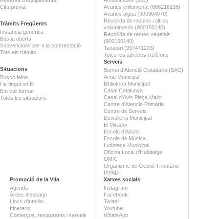
Cita prèvia
Avaries enllumenat (686216138)
Avaries aigua (900304070)
Recollida de mobles i altres
Tràmits Freqüents
voluminosos (900150140)
Instància genèrica
Recollida de restes vegetals
Bústia oberta
(900150140)
Subvencions per a la contractació
Tanatori (937471203)
Tots els tràmits
Totes les adreces i telèfons
Serveis
Situacions
Servei d'Atenció Ciutadana (SAC)
Arxiu Municipal
Busco feina
Biblioteca Municipal
He tingut un fill
Casal Catalunya
Em vull formar
Casal d'Avis Plaça Major
Totes les situacions
Centre d'Atenció Primària
Centre de Serveis
Deixalleria Municipal
El Mirador
Escola d'Adults
Escola de Música
Ludoteca Municipal
Oficina Local d'Habitatge
OMIC
Organisme de Gestió Tributària
PIPAD
Promoció de la Vila
Xarxes socials
Agenda
Instagram
Àrees d'esbarjo
Facebook
Llocs d'interès
Twitter
Itineraris
Youtube
Comerços, restaurants i serveis
WhatsApp