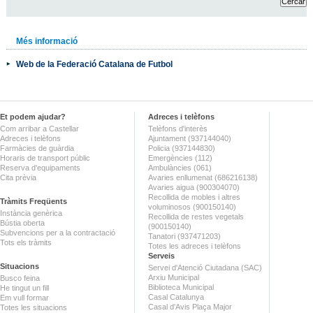
Més informació
Web de la Federació Catalana de Futbol
Et podem ajudar?
Adreces i telèfons
Com arribar a Castellar
Telèfons d'interès
Adreces i telèfons
Ajuntament (937144040)
Farmàcies de guàrdia
Policia (937144830)
Horaris de transport públic
Emergències (112)
Reserva d'equipaments
Ambulàncies (061)
Cita prèvia
Avaries enllumenat (686216138)
Avaries aigua (900304070)
Recollida de mobles i altres
Tràmits Freqüents
voluminosos (900150140)
Instància genèrica
Recollida de restes vegetals
Bústia oberta
(900150140)
Subvencions per a la contractació
Tanatori (937471203)
Tots els tràmits
Totes les adreces i telèfons
Serveis
Situacions
Servei d'Atenció Ciutadana (SAC)
Arxiu Municipal
Busco feina
Biblioteca Municipal
He tingut un fill
Casal Catalunya
Em vull formar
Casal d'Avis Plaça Major
Totes les situacions