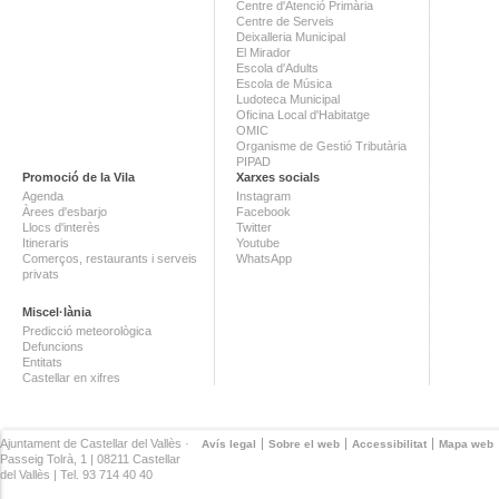
Centre d'Atenció Primària
Centre de Serveis
Deixalleria Municipal
El Mirador
Escola d'Adults
Escola de Música
Ludoteca Municipal
Oficina Local d'Habitatge
OMIC
Organisme de Gestió Tributària
PIPAD
Promoció de la Vila
Xarxes socials
Agenda
Instagram
Àrees d'esbarjo
Facebook
Llocs d'interès
Twitter
Itineraris
Youtube
Comerços, restaurants i serveis
WhatsApp
privats
Miscel·lània
Predicció meteorològica
Defuncions
Entitats
Castellar en xifres
Ajuntament de Castellar del Vallès ·
Avís legal
Sobre el web
Accessibilitat
Mapa web
Passeig Tolrà, 1 | 08211 Castellar
del Vallès | Tel. 93 714 40 40