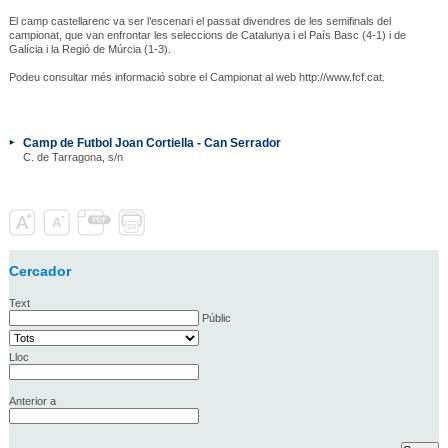
El camp castellarenc va ser l’escenari el passat divendres de les semifinals del
campionat, que van enfrontar les seleccions de Catalunya i el País Basc (4-1) i de
Galícia i la Regió de Múrcia (1-3).
Podeu consultar més informació sobre el Campionat al web http://www.fcf.cat.
Camp de Futbol Joan Cortiella - Can Serrador
C. de Tarragona, s/n
Cercador
Text
Públic
Lloc
Anterior a