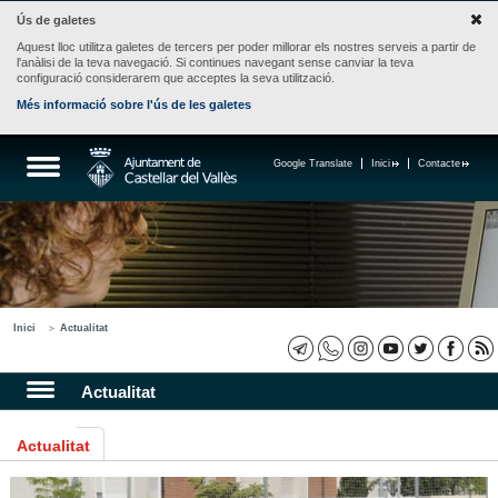
Ús de galetes
Aquest lloc utilitza galetes de tercers per poder millorar els nostres serveis a partir de
l'anàlisi de la teva navegació. Si continues navegant sense canviar la teva
configuració considerarem que acceptes la seva utilització.
Més informació sobre l'ús de les galetes
Google Translate
Inici
Contacte
Inici
Actualitat
Actualitat
Actualitat