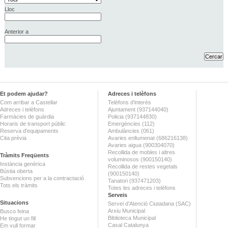
Lloc
Anterior a
Et podem ajudar?
Adreces i telèfons
Com arribar a Castellar
Telèfons d'interès
Adreces i telèfons
Ajuntament (937144040)
Farmàcies de guàrdia
Policia (937144830)
Horaris de transport públic
Emergències (112)
Reserva d'equipaments
Ambulàncies (061)
Cita prèvia
Avaries enllumenat (686216138)
Avaries aigua (900304070)
Recollida de mobles i altres
Tràmits Freqüents
voluminosos (900150140)
Instància genèrica
Recollida de restes vegetals
Bústia oberta
(900150140)
Subvencions per a la contractació
Tanatori (937471203)
Tots els tràmits
Totes les adreces i telèfons
Serveis
Situacions
Servei d'Atenció Ciutadana (SAC)
Arxiu Municipal
Busco feina
Biblioteca Municipal
He tingut un fill
Casal Catalunya
Em vull formar