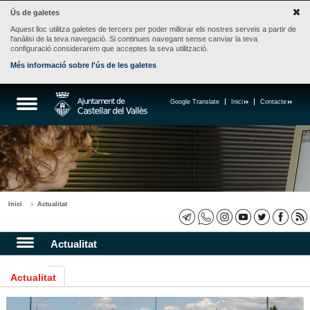
Ús de galetes
Aquest lloc utilitza galetes de tercers per poder millorar els nostres serveis a partir de
l'anàlisi de la teva navegació. Si continues navegant sense canviar la teva
configuració considerarem que acceptes la seva utilització.
Més informació sobre l'ús de les galetes
Google Translate
Inici
Contacte
Inici
Actualitat
Actualitat
Actualitat