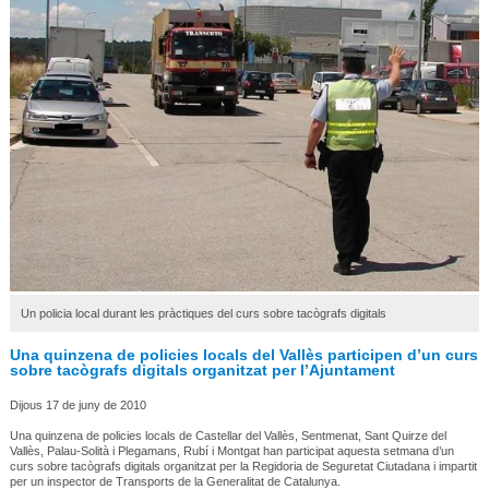
Un policia local durant les pràctiques del curs sobre tacògrafs digitals
Una quinzena de policies locals del Vallès participen d’un curs
sobre tacògrafs digitals organitzat per l’Ajuntament
Dijous 17 de juny de 2010
Una quinzena de policies locals de Castellar del Vallès, Sentmenat, Sant Quirze del
Vallès, Palau-Solità i Plegamans, Rubí i Montgat han participat aquesta setmana d’un
curs sobre tacògrafs digitals organitzat per la Regidoria de Seguretat Ciutadana i impartit
per un inspector de Transports de la Generalitat de Catalunya.