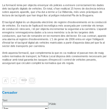
La formació tenia per objectiu ensenyar els policies a extreure correctament les dades
dels tacògrafs digitals de vehicles. En total, s’han realitzat 15 hores de docència teòrica
sobre aquests aparells, que s’ha dut a terme a Ca l’Alberola, més unes pràctiques de
lectura de tacògrafs que han tingut lloc al polígon industrial Pla de la Bruguera.
El tacògraf digital és un dispositiu electrònic de registre d’esdeveniments en la conducció
de vehicles. Es tracta de l'aplicació tecnològica més avançada per controlar els temps
de conducció i descans, i té per objectiu incrementar la seguretat a la carretera. L’aparell
enregistra i emmagatzema dades a la seva memòria i a la de les targetes dels
conductors, que han de romandre en tot moment dins del lector. En cas contrari, apareix
una alarma al registre d’esdeveniments. L'1 de gener de 2006 entra en vigor l'obligació
d'instal·lar el tacògraf digital als vehicles matriculats a partir d'aquesta data pel que fa al
sector dels transports per carretera.
Amb aquesta formació, que complementa la que es va realitzar el passat mes de maig
sobre normativa de transport, la Policia Local disposa dels coneixements necessaris per
realitzar amb total garantia les tasques d’inspecció i control de vehicles pesants,
assegurant que circulen complint la normativa que els regula.
Cercador
Text
Públic