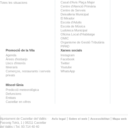
Casal d'Avis Plaça Major
Totes les situacions
Centre d'Atenció Primària
Centre de Serveis
Deixalleria Municipal
El Mirador
Escola d'Adults
Escola de Música
Ludoteca Municipal
Oficina Local d'Habitatge
OMIC
Organisme de Gestió Tributària
PIPAD
Promoció de la Vila
Xarxes socials
Agenda
Instagram
Àrees d'esbarjo
Facebook
Llocs d'interès
Twitter
Itineraris
Youtube
Comerços, restaurants i serveis
WhatsApp
privats
Miscel·lània
Predicció meteorològica
Defuncions
Entitats
Castellar en xifres
Ajuntament de Castellar del Vallès ·
Avís legal
Sobre el web
Accessibilitat
Mapa web
Passeig Tolrà, 1 | 08211 Castellar
del Vallès | Tel. 93 714 40 40