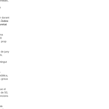
ntitats,
s
r durant
n índex
uretat
ona
00
s prop
1 de juny
8%.
etingut
s
pública,
s greus
ue el
 de 50,
tencions
os