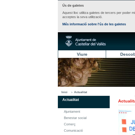
Ús de galetes
Aquest lloc utilitza galetes de tercers per poder m
acceptes la seva utilització.
Més informació sobre l'ús de les galetes
Viure
Descob
Inici
Actualitat
Actualitat
Actualit
Ajuntament
Benestar social
Comerç
Comunicació