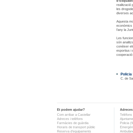
d’Esquadra
realització
les drogode
diverses ac
Aquesta mod
econòmics d
l’any la Ju
Les funcion
són analitza
conèixer el
esportius i 
cooperació 
Policia
C. de Sa
Et podem ajudar?
Adreces 
Com arribar a Castellar
Telèfons 
Adreces i telèfons
Ajuntame
Farmàcies de guàrdia
Policia 
Horaris de transport públic
Emergènc
Reserva d'equipaments
Ambulànc