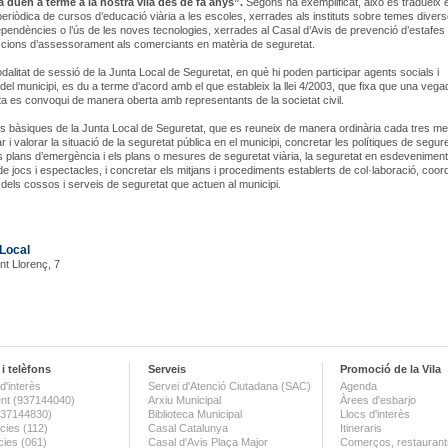
 duen a terme a la nostra vila des de fa anys”.
Segons ha exemplificat, això es tradueix e
 periòdica de cursos d’educació viària a les escoles, xerrades als instituts sobre temes dive
pendències o l’ús de les noves tecnologies, xerrades al Casal d’Avis de prevenció d’estafes
cions d’assessorament als comerciants en matèria de seguretat.
alitat de sessió de la Junta Local de Seguretat, en què hi poden participar agents socials i
el municipi, es du a terme d’acord amb el que estableix la llei 4/2003, que fixa que una vega
nta es convoqui de manera oberta amb representants de la societat civil.
s bàsiques de la Junta Local de Seguretat, que es reuneix de manera ordinària cada tres m
r i valorar la situació de la seguretat pública en el municipi, concretar les polítiques de segure
s plans d’emergència i els plans o mesures de seguretat viària, la seguretat en esdevenimen
de jocs i espectacles, i concretar els mitjans i procediments establerts de col·laboració, coord
dels cossos i serveis de seguretat que actuen al municipi.
 Local
nt Llorenç, 7
i telèfons
Serveis
Promoció de la Vila
d'interès
Servei d'Atenció Ciutadana (SAC)
Agenda
nt (937144040)
Arxiu Municipal
Àrees d'esbarjo
(937144830)
Biblioteca Municipal
Llocs d'interès
ies (112)
Casal Catalunya
Itineraris
ies (061)
Casal d'Avis Plaça Major
Comerços, restaurants