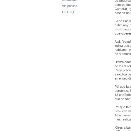
de Segureta
centres doc
Via pública
Castellar, 
LGTBIQ+
cossos de l
La sessió v
l’últim any
molt baix 
que operen
Així, l’est
indica que a
habitants. 
de 40 munic
D’altra ban
de 2009 i e
L’any polic
s’explica pe
en el seu di
Pel que fa 
persones, 32
18 en l’àmb
que no són 
Pel que fa 
36% van ser
16 a càrrec
més realitza
Xifres a b