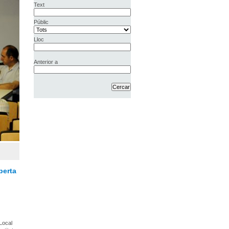
Text
Públic
Lloc
Anterior a
berta
 Local