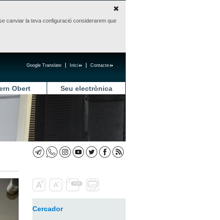
sense canviar la teva configuració considerarem que
Google Translate
Inici
Contacte
ern Obert
Seu electrònica
Cercador