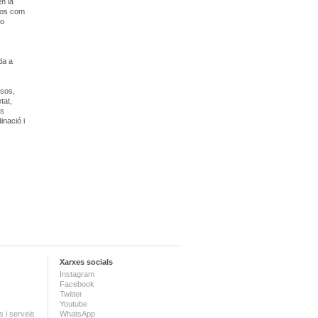
n la
rsos com
 o
da a
esos,
tat,
ts
inació i
Xarxes socials
Instagram
Facebook
Twitter
Youtube
 i serveis
WhatsApp