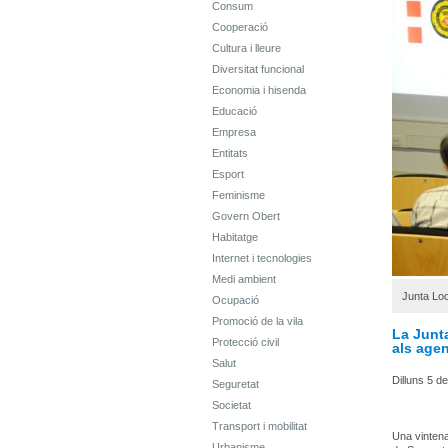
Consum
Cooperació
Cultura i lleure
Diversitat funcional
Economia i hisenda
Educació
Empresa
Entitats
Esport
Feminisme
Govern Obert
Habitatge
Internet i tecnologies
Medi ambient
Junta Loc
Ocupació
Promoció de la vila
La Junta
Protecció civil
als agen
Salut
Dilluns 5 de
Seguretat
Societat
Transport i mobilitat
Una vintena
Urbanisme