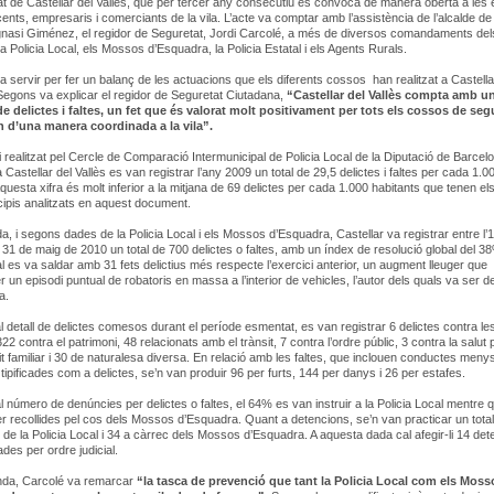
t de Castellar del Vallès, que per tercer any consecutiu es convoca de manera oberta a les e
ents, empresaris i comerciants de la vila. L’acte va comptar amb l’assistència de l’alcalde de
Ignasi Giménez, el regidor de Seguretat, Jordi Carcolé, a més de diversos comandaments del
a Policia Local, els Mossos d’Esquadra, la Policia Estatal i els Agents Rurals.
a servir per fer un balanç de les actuacions que els diferents cossos han realitzat a Castella
. Segons va explicar el regidor de Seguretat Ciutadana,
“Castellar del Vallès compta amb u
de delictes i faltes, un fet que és valorat molt positivament per tots els cossos de seg
 d’una manera coordinada a la vila”.
udi realitzat pel Cercle de Comparació Intermunicipal de Policia Local de la Diputació de Barcel
 Castellar del Vallès es van registrar l’any 2009 un total de 29,5 delictes i faltes per cada 1.0
Aquesta xifra és molt inferior a la mitjana de 69 delictes per cada 1.000 habitants que tenen el
ipis analitzats en aquest document.
da, i segons dades de la Policia Local i els Mossos d’Esquadra, Castellar va registrar entre l’
l 31 de maig de 2010 un total de 700 delictes o faltes, amb un índex de resolució global del 3
ial es va saldar amb 31 fets delictius més respecte l’exercici anterior, un augment lleuger que
r un episodi puntual de robatoris en massa a l’interior de vehicles, l’autor dels quals va ser d
a.
al detall de delictes comesos durant el període esmentat, es van registrar 6 delictes contra le
2 contra el patrimoni, 48 relacionats amb el trànsit, 7 contra l’ordre públic, 3 contra la salut 
it familiar i 30 de naturalesa diversa. En relació amb les faltes, que inclouen conductes meny
tipificades com a delictes, se’n van produir 96 per furts, 144 per danys i 26 per estafes.
al número de denúncies per delictes o faltes, el 64% es van instruir a la Policia Local mentre q
 recollides pel cos dels Mossos d’Esquadra. Quant a detencions, se’n van practicar un total
 de la Policia Local i 34 a càrrec dels Mossos d’Esquadra. A aquesta dada cal afegir-li 14 de
des per ordre judicial.
anda, Carcolé va remarcar
“la tasca de prevenció que tant la Policia Local com els Moss