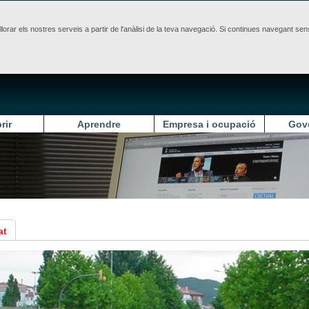
illorar els nostres serveis a partir de l'anàlisi de la teva navegació. Si continues navegant 
rir
Aprendre
Empresa i ocupació
Gov
at