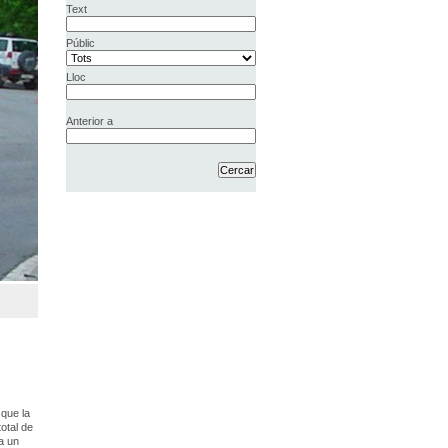
Text
Públic
Lloc
Anterior a
 que la
total de
 a un