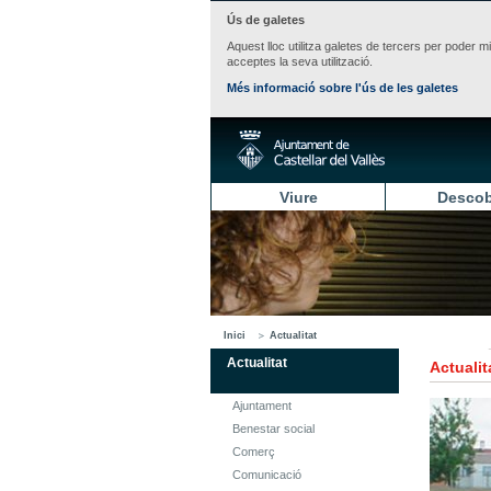
Ús de galetes
Aquest lloc utilitza galetes de tercers per poder m
acceptes la seva utilització.
Més informació sobre l'ús de les galetes
Viure
Descob
Inici
Actualitat
Actualitat
Actualit
Ajuntament
Benestar social
Comerç
Comunicació