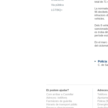
total de 71 
Via pública
La normativ
LGTBIQ+
96 decibels
infractors d
vehicles.
Dels 8 vehi
sancionador
es troba di
període est
En el marc
del ciclomot
Policia
C. de Sa
Et podem ajudar?
Adreces 
Com arribar a Castellar
Telèfons 
Adreces i telèfons
Ajuntame
Farmàcies de guàrdia
Policia 
Horaris de transport públic
Emergènc
Reserva d'equipaments
Ambulànc