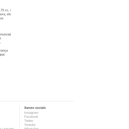
75 cc, i
ora, els
eus
enunciat
l
.
urança
pal.
Xarxes socials
Instagram
Facebook
Twitter
Youtube
 i serveis
WhatsApp