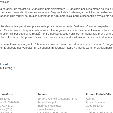
vehicles.
a estableix un màxim de 92 decibels pels ciclomotors, 94 decibels per a les motos de fins a 1
 per a les motos de cilindrades superiors. Segons indica l’ordenança municipal de qualitat son
isposen d’un termini de 15 dies a partir de la denúncia inicial perquè presentin a revisió els s
cles denunciats per donar positiu en la prova de sonometria, finalment s’ha obert expedient
 a 2 ciclomotors, els quals no han superat la segona inspecció realitzada. Un altre vehicle d
ns el termini per superar la revisió mentre que la resta de vehicles han superat la prova dins e
ablert, fet que els ha permès finalitzar el procés sancionador i deixa sense efecte la denúncia
 de la mateixa campanya, la Policia també va interposar dues denúncies per manca d’asseg
or. D’aquests dos vehicles, un va quedar immobilitzat i l’altre va ingressar en el dipòsit munici
 Local
nt Llorenç, 7
i telèfons
Serveis
Promoció de la Vila
d'interès
Servei d'Atenció Ciutadana (SAC)
Agenda
nt (937144040)
Arxiu Municipal
Àrees d'esbarjo
(937144830)
Biblioteca Municipal
Llocs d'interès
ies (112)
Casal Catalunya
Itineraris
ies (061)
Casal d'Avis Plaça Major
Comerços, restaurants