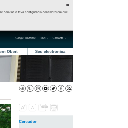
sense canviar la teva configuració considerarem que
Google Translate
Inici
Contacte
ern Obert
Seu electrònica
Cercador