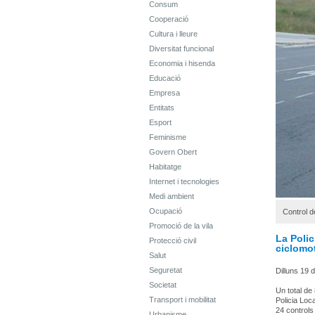
Consum
Cooperació
Cultura i lleure
Diversitat funcional
Economia i hisenda
Educació
Empresa
Entitats
Esport
Feminisme
Govern Obert
Habitatge
Internet i tecnologies
Medi ambient
Ocupació
Control d
Promoció de la vila
La Polic
Protecció civil
ciclomot
Salut
Seguretat
Dilluns 19 d
Societat
Un total de
Transport i mobilitat
Policia Loca
24 controls
Urbanisme